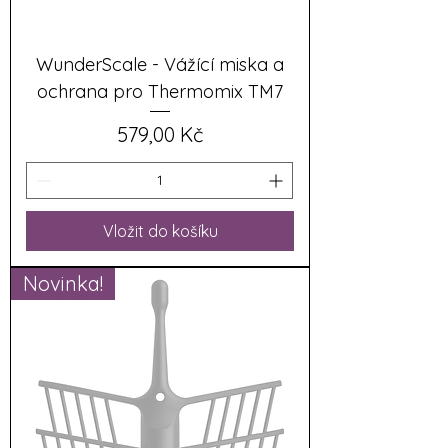
WunderScale - Vážící miska a
ochrana pro Thermomix TM7
Cena
579,00 Kč
Vložit do košíku
Novinka!