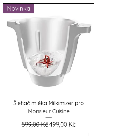
Novinka
Šlehač mléka Milkimizer pro
Monsieur Cuisine
Běžná cena
Zvýhodněná cena
599,00 Kč
499,00 Kč