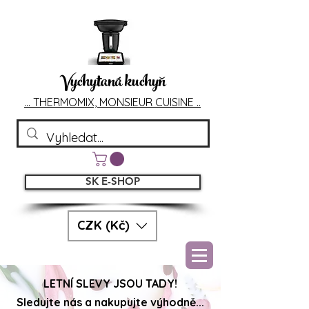
Vychytaná kuchyň
... T
HERMOMIX, MONSIEU
R CUIS
INE ..
SK E-SHOP
CZK (Kč)
LETNÍ SLEVY JSOU TADY!
Sledujte nás a nakupujte výhodně...