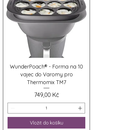
WunderPoach® - Forma na 10
vajec do Varomy pro
Thermomix TM7
Cena
749,00 Kč
Vložit do košíku