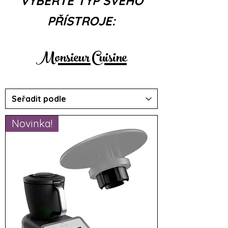
VYBERTE TYP SVÉHO
PŘÍSTROJE:
Monsieur Cuisine
Novinka!