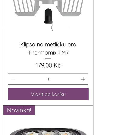
Klipsa na metličku pro
Thermomix TM7
Cena
179,00 Kč
Vložit do košíku
Novinka!