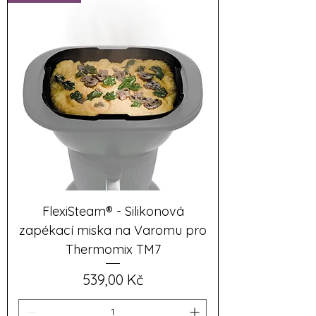
FlexiSteam® - Silikonová
zapékací miska na Varomu pro
Thermomix TM7
Cena
539,00 Kč