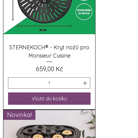
STERNEKOCH® - Kryt nožů pro
Monsieur Cuisine
Cena
659,00 Kč
Vložit do košíku
Novinka!