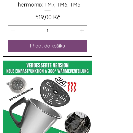
Thermomix TM7, TM6, TM5
Cena
519,00 Kč
Přidat do košíku