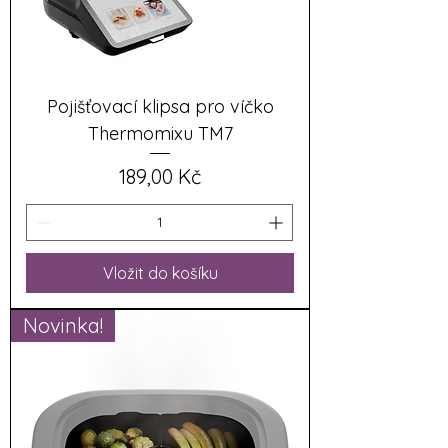
Pojišťovací klipsa pro víčko
Thermomixu TM7
Cena
189,00 Kč
Vložit do košíku
Novinka!