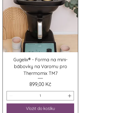
Gugelix® - Forma na mini-
bábovky na Varomu pro
Thermomix TM7
Cena
899,00 Kč
Vložit do košíku