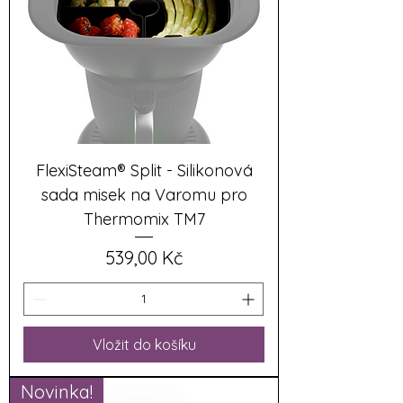
FlexiSteam® Split - Silikonová
sada misek na Varomu pro
Thermomix TM7
Cena
539,00 Kč
Vložit do košíku
Novinka!