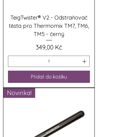
TeigTwister® V2 - Odstraňovač
těsta pro Thermomix TM7, TM6,
TM5 - černý
Cena
349,00 Kč
Přidat do košíku
Novinka!