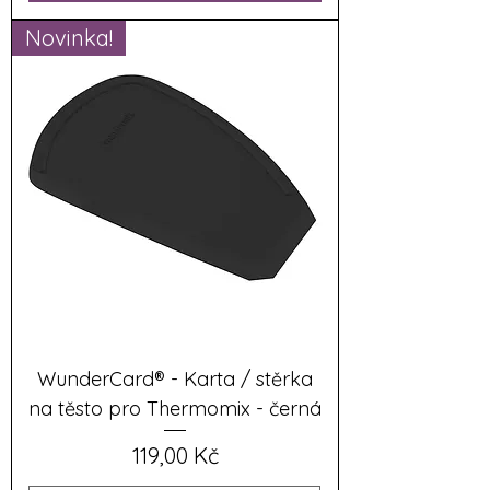
Novinka!
WunderCard® - Karta / stěrka
na těsto pro Thermomix - černá
Cena
119,00 Kč