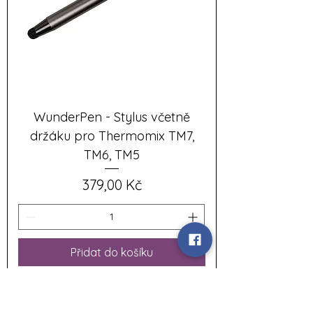
WunderPen - Stylus včetně
držáku pro Thermomix TM7,
TM6, TM5
Cena
379,00 Kč
Přidat do košíku
Novinka!