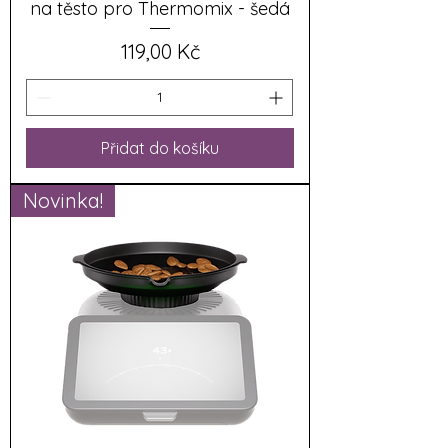
na těsto pro Thermomix - šedá
Cena
119,00 Kč
Přidat do košíku
Novinka!