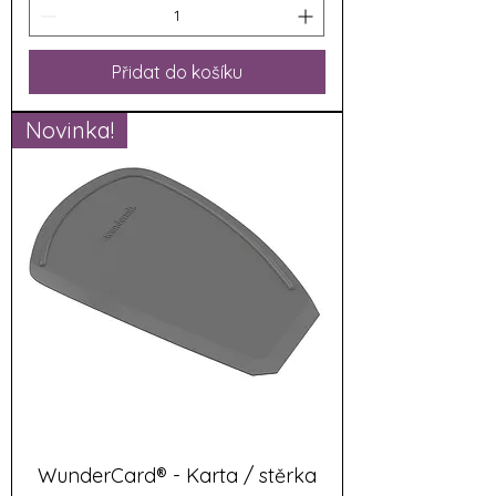
Přidat do košíku
Novinka!
WunderCard® - Karta / stěrka