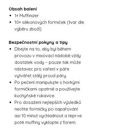
Obsah balení
1× Muffinizer
10× silikonových formiček (tvar dle
výběru zboží)
Bezpečnostní pokyny a tipy
Dbejte na to, aby byl během
provozu v mixovací nádobě vždy
dostatek vody – pouze tak může
nástavec pro vaření v páře
vytvářet stálý proud páry.
Po pečení manipulujte s horkými
formičkami opatrně a používejte
kuchyňské rukavice.
Pro dosažení nejlepších výsledků
nechte formičky po napařování
asi 10 minut vychladnout a teprve
poté muffiny vyklopte z forem.