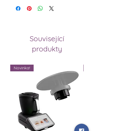
Související
produkty
Novinka!
Novinka!