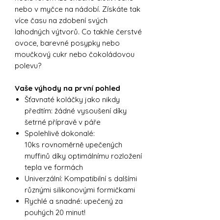
nebo v myčce na nádobí. Získáte tak
více času na zdobení svých
lahodných výtvorů. Co takhle čerstvé
ovoce, barevné posypky nebo
moučkový cukr nebo čokoládovou
polevu?
Vaše výhody na první pohled
Šťavnaté koláčky jako nikdy
předtím: žádné vysoušení díky
šetrné přípravě v páře
Spolehlivě dokonalé:
10ks rovnoměrně upečených
muffinů díky optimálnímu rozložení
tepla ve formách
Univerzální: Kompatibilní s dalšími
různými silikonovými formičkami
Rychlé a snadné: upečený za
pouhých 20 minut!