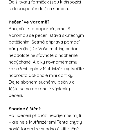
Další tvary formiček jsou k dispozici
k dokoupení v dalších sadách.
Pečení ve Varomě?
Ano, vřele to doporučujeme! S
Varomou se pečení stává skutečným
potěšením. Šetrná příprava pomocí
páry zajistí, že Vaše muffiny budou
neodolatelně šťavnaté a nádherně
nadýchané. A díky rovnoměrnému
rozložení tepla v Muffinizéru vytvoříte
naprosto dokonalé mini dortíky.
Dejte sbohem suchému pečivu a
těšte se na dokonalé výsledky
pečení.
Snadné čištění:
Po upečení přichází nepříjemné mytí
– ale ne s Muffinizérem! Tento chytrý
nosič forem lze snadno čistit ručně