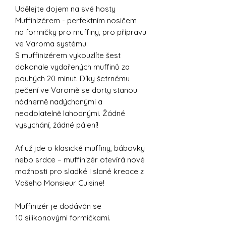
Udělejte dojem na své hosty
Muffinizérem - perfektním nosičem
na formičky pro muffiny, pro přípravu
ve Varoma systému.
S muffinizérem vykouzlíte šest
dokonale vydařených muffinů za
pouhých 20 minut. Díky šetrnému
pečení ve Varomě se dorty stanou
nádherně nadýchanými a
neodolatelně lahodnými. Žádné
vysychání, žádné pálení!
Ať už jde o klasické muffiny, bábovky
nebo srdce – muffinizér otevírá nové
možnosti pro sladké i slané kreace z
Vašeho Monsieur Cuisine!
Muffinizér je dodáván se
10 silikonovými formičkami.