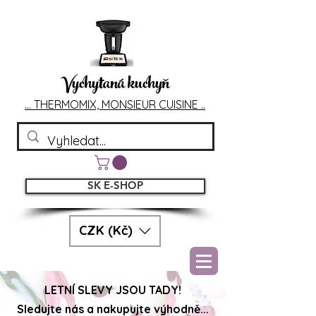
Vychytaná kuchyň
... T
HERMOMIX, MONSIEU
R CUIS
INE ..
SK E-SHOP
CZK (Kč)
LETNÍ SLEVY JSOU TADY!
Sledujte nás a nakupujte výhodně...