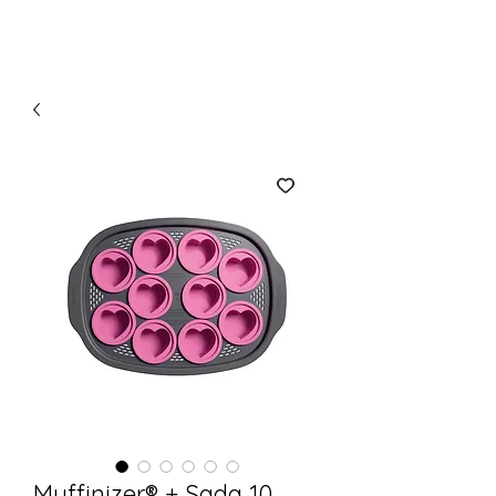
Muffinizer® + Sada 10