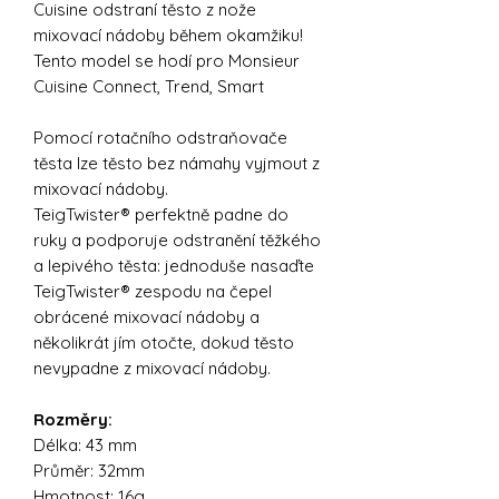
Cuisine odstraní těsto z nože
mixovací nádoby během okamžiku!
Tento model se hodí pro Monsieur
Cuisine Connect, Trend, Smart
Pomocí rotačního odstraňovače
těsta lze těsto bez námahy vyjmout z
mixovací nádoby.
TeigTwister® perfektně padne do
ruky a podporuje odstranění těžkého
a lepivého těsta: jednoduše nasaďte
TeigTwister® zespodu na čepel
obrácené mixovací nádoby a
několikrát jím otočte, dokud těsto
nevypadne z mixovací nádoby.
Rozměry:
Délka: 43 mm
Průměr: 32mm
Hmotnost: 16g