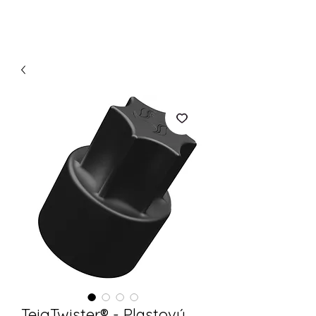
TeigTwister® - Plastový