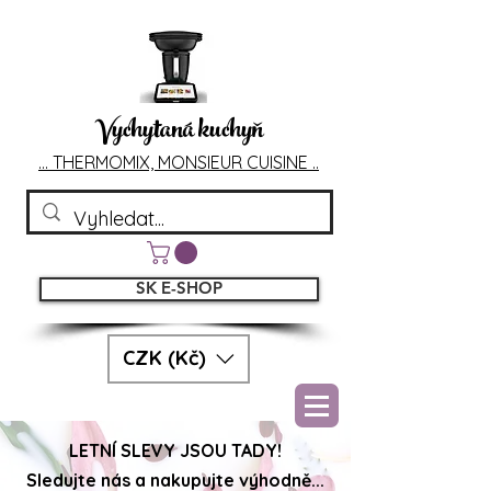
Vychytaná kuchyň
... T
HERMOMIX, MONSIEU
R CUIS
INE ..
SK E-SHOP
CZK (Kč)
LETNÍ SLEVY JSOU TADY!
Sledujte nás a nakupujte výhodně...