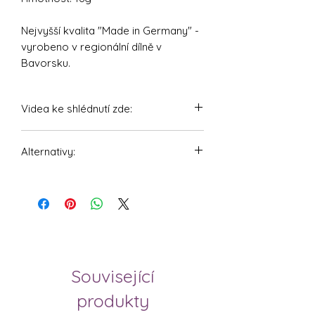
Nejvyšší kvalita "Made in Germany" -
vyrobeno v regionální dílně v
Bavorsku.
Videa ke shlédnutí zde:
https://youtu.be/LAJdNRtS_CY
Alternativy:
https://youtu.be/hF1mdW0IRt8
Odstraňovač těsta MATE pro
Monsieur Cuisine
Odstraňovač těsta Aieve pro
Monsieur Cuisine
Související
produkty