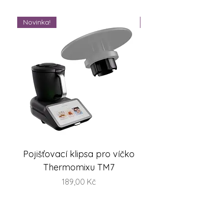
Novinka!
Novinka!
Pojišťovací klipsa pro víčko
FlexiSteam® Split -
Thermomixu TM7
sada misek na V
Cena
189,00 Kč