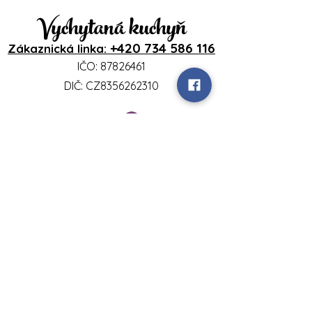
Vychytaná kuchyň
+420 734 586 116
Zákaznická linka:
IČO:
87826461
DIČ: CZ8356262310
Přihlášení
www.vychytanakuchyn.cz
Sedlíšťka 18
46344 Sedlíšťka
vychytanakuchyn@gmail.com