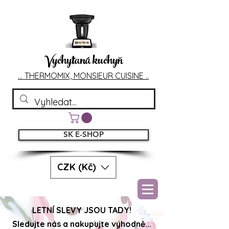
Vychytaná kuchyň
... T
HERMOMIX, MONSIEU
R CUIS
INE ..
SK E-SHOP
CZK (Kč)
LETNÍ SLEVY JSOU TADY!
Sledujte nás a nakupujte výhodně...