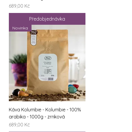
Cena
689,00 Kč
Předobjednávka
Novinka
Káva Kolumbie - Kolumbie - 100%
arabika - 1000g - zrnková
Cena
689,00 Kč