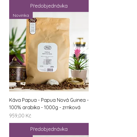
Předobjednávka
Novinka
Káva Papua - Papua Nová Guinea -
100% arabika - 1000g - zrnková
Cena
959,00 Kč
Předobjednávka