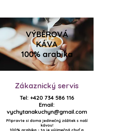
VÝBĚROVÁ
KÁVA
100% arabika
Zákaznický servis
Tel:
+420 734 586 116
Email:
vychytanakuchyn@gmail.com
Připravte si doma jedinečný zážitek s naší
kávou!
100% arabika - to je výjimečná chuť a