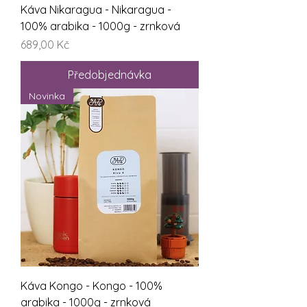
Káva Nikaragua - Nikaragua -
100% arabika - 1000g - zrnková
Cena
689,00 Kč
Předobjednávka
Novinka
Káva Kongo - Kongo - 100%
arabika - 1000g - zrnková