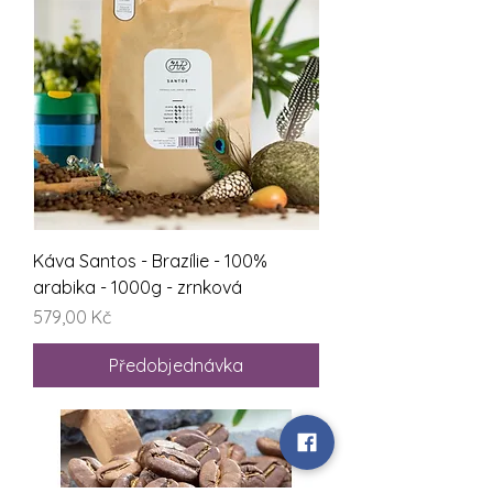
Káva Santos - Brazílie - 100%
arabika - 1000g - zrnková
Cena
579,00 Kč
Předobjednávka