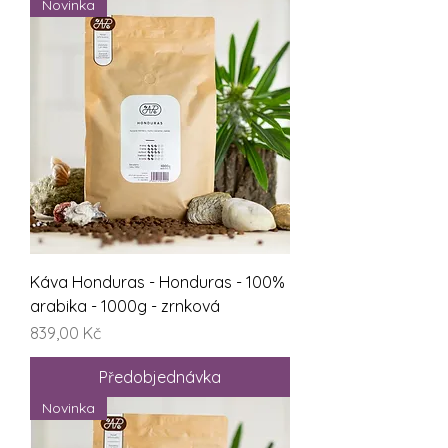
Novinka
Káva Honduras - Honduras - 100%
arabika - 1000g - zrnková
Cena
839,00 Kč
Předobjednávka
Novinka