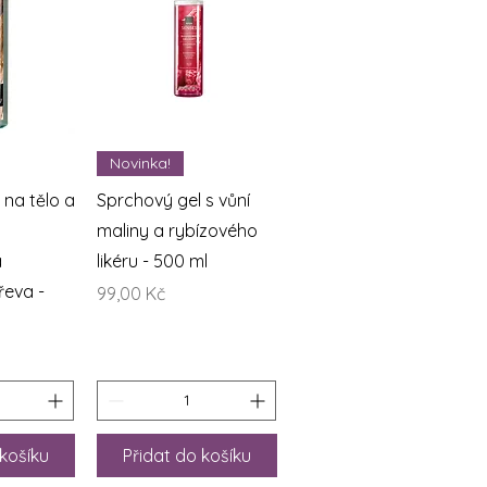
áhled
Rychlý náhled
Novinka!
 na tělo a
Sprchový gel s vůní
maliny a rybízového
a
likéru - 500 ml
řeva -
Cena
99,00 Kč
 košíku
Přidat do košíku