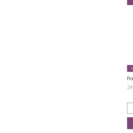
N
Ra
Ce
29