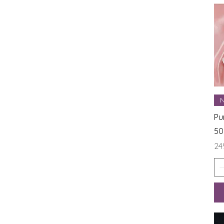
N
Pu
50
Ce
24