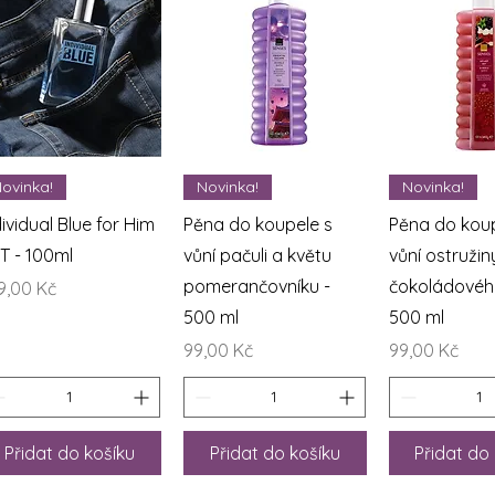
Rychlý náhled
Rychlý náhled
Rychlý n
ovinka!
Novinka!
Novinka!
dividual Blue for Him
Pěna do koupele s
Pěna do koup
T - 100ml
vůní pačuli a květu
vůní ostružin
pomerančovníku -
čokoládového
na
9,00 Kč
500 ml
500 ml
Cena
Cena
99,00 Kč
99,00 Kč
Přidat do košíku
Přidat do košíku
Přidat do