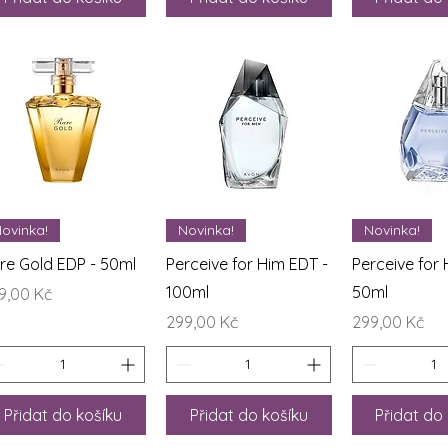
Rychlý náhled
Rychlý náhled
Rychlý n
ovinka!
Novinka!
Novinka!
re Gold EDP - 50ml
Perceive for Him EDT -
Perceive for 
100ml
50ml
na
9,00 Kč
Cena
Cena
299,00 Kč
299,00 Kč
Přidat do košíku
Přidat do košíku
Přidat do