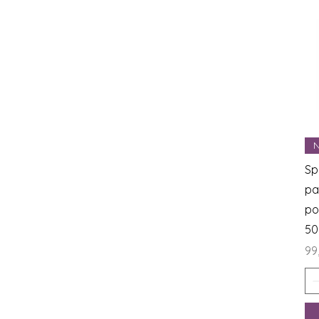
N
Sp
pa
po
50
Ce
99