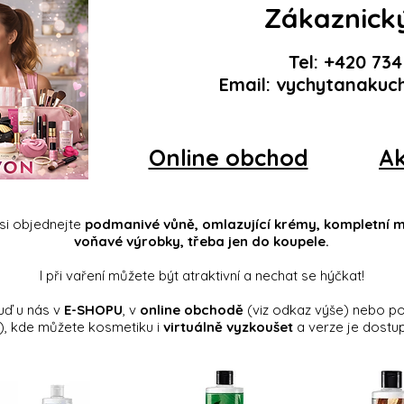
Zákaznický
Tel:
+420 734
Email:
vychytanakuc
Online obchod
Ak
si objednejte
podmanivé vůně, omlazující krémy, kompletní
voňavé výrobky, třeba jen do koupele.
I při vaření můžete být atraktivní a nechat se hýčkat!
uď u nás v
E-SHOPU
, v
online obchodě
(viz odkaz výše)
nebo po
), kde
můžete kosmetiku i
virtuálně vyzkoušet
a verze je dostup