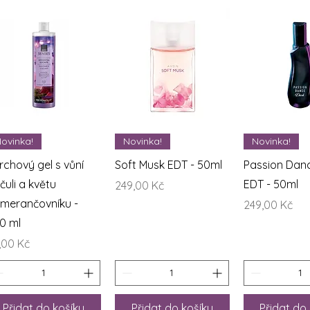
Rychlý náhled
Rychlý náhled
Rychlý n
ovinka!
Novinka!
Novinka!
rchový gel s vůní
Soft Musk EDT - 50ml
Passion Dan
čuli a květu
EDT - 50ml
Cena
249,00 Kč
merančovníku -
Cena
249,00 Kč
0 ml
na
,00 Kč
Přidat do košíku
Přidat do košíku
Přidat do