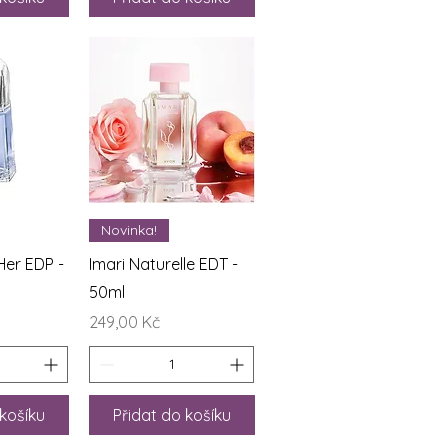
áhled
Rychlý náhled
Novinka!
Her EDP -
Imari Naturelle EDT -
50ml
Cena
249,00 Kč
 košíku
Přidat do košíku