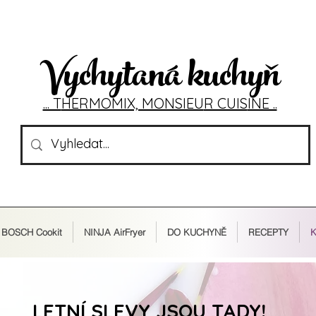
Vychytaná kuchyň
... T
HERMOMIX, MONSIEU
R CUIS
INE ..
BOSCH Cookit
NINJA AirFryer
DO KUCHYNĚ
RECEPTY
K
LETNÍ SLEVY JSOU TADY!