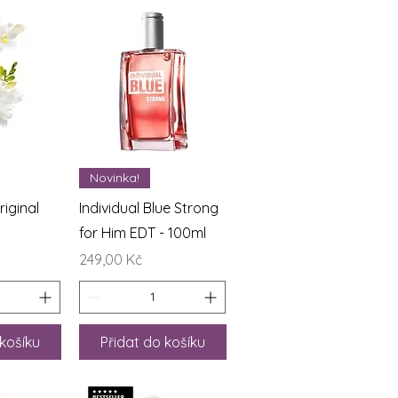
áhled
Rychlý náhled
Novinka!
iginal
Individual Blue Strong
for Him EDT - 100ml
Cena
249,00 Kč
 košíku
Přidat do košíku