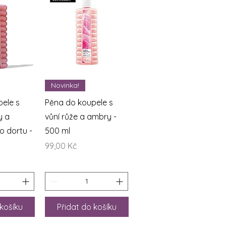
áhled
Rychlý náhled
Novinka!
ele s
Pěna do koupele s
y a
vůní růže a ambry -
 dortu -
500 ml
Cena
99,00 Kč
 košíku
Přidat do košíku