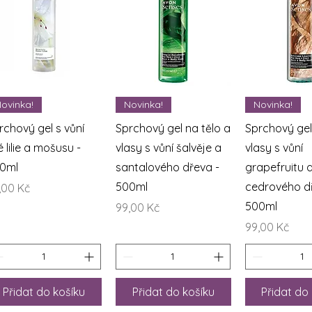
Rychlý náhled
Rychlý náhled
Rychlý n
ovinka!
Novinka!
Novinka!
rchový gel s vůní
Sprchový gel na tělo a
Sprchový gel
é lilie a mošusu -
vlasy s vůní šalvěje a
vlasy s vůní
0ml
santalového dřeva -
grapefruitu 
500ml
cedrového d
na
,00 Kč
500ml
Cena
99,00 Kč
Cena
99,00 Kč
Přidat do košíku
Přidat do košíku
Přidat do