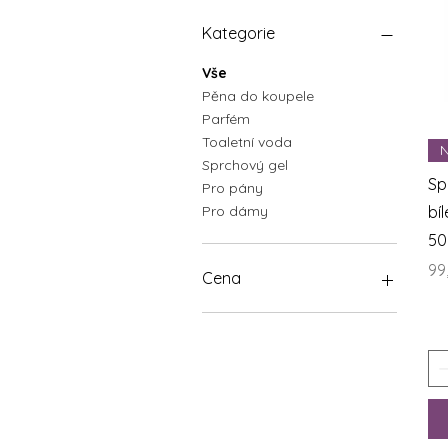
Kategorie
Vše
Pěna do koupele
Parfém
Toaletní voda
N
Sprchový gel
Sp
Pro pány
Pro dámy
bíl
50
Ce
99
Cena
99 Kč
299 Kč