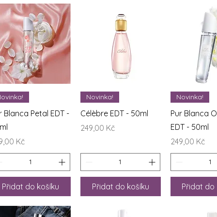
Rychlý náhled
Rychlý náhled
Rychlý n
ovinka!
Novinka!
Novinka!
r Blanca Petal EDT -
Célèbre EDT - 50ml
Pur Blanca Or
ml
EDT - 50ml
Cena
249,00 Kč
na
Cena
9,00 Kč
249,00 Kč
Přidat do košíku
Přidat do košíku
Přidat do