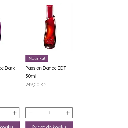
áhled
Rychlý náhled
Novinka!
ce Dark
Passion Dance EDT -
50ml
Cena
249,00 Kč
 košíku
Přidat do košíku