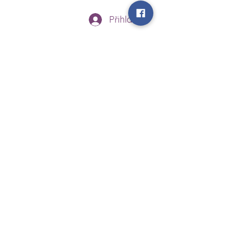
Přihlášení
www.vychytanakuchyn.cz
Sedlíšťka 18
46344 Sedlíšťka
vychytanakuchyn@gmail.com