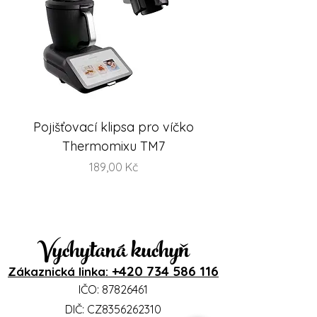
Pojišťovací klipsa pro víčko
FlexiSteam® Split -
Thermomixu TM7
sada misek na V
Cena
189,00 Kč
Vychytaná kuchyň
+420 734 586 116
Zákaznická linka:
IČO:
87826461
DIČ: CZ8356262310