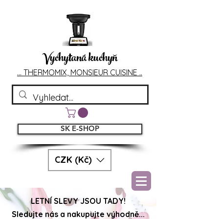
Vychytaná kuchyň
... T
HERMOMIX, MONSIEU
R CUIS
INE ..
SK E-SHOP
CZK (Kč)
LETNÍ SLEVY JSOU TADY!
Sledujte nás a nakupujte výhodně...