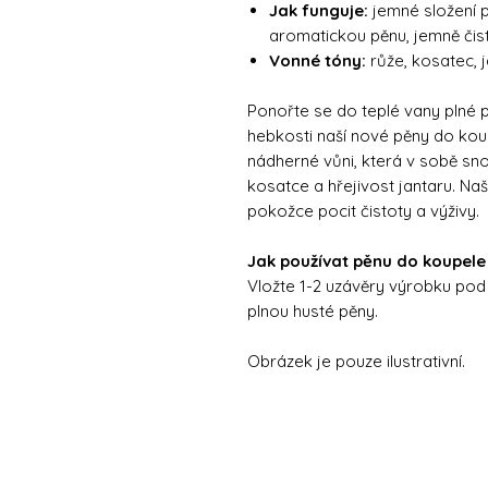
Jak funguje:
jemné složení p
aromatickou pěnu, jemně čist
Vonné tóny:
růže, kosatec, j
Ponořte se do teplé vany plné 
hebkosti naší nové pěny do ko
nádherné vůni, která v sobě snou
kosatce a hřejivost jantaru. N
pokožce pocit čistoty a výživy.
Jak používat pěnu do koupele
Vložte 1-2 uzávěry výrobku pod 
plnou husté pěny.
Obrázek je pouze ilustrativní.