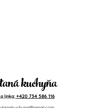
taná kuchyňa
+420 734 586 116
a linka:
ytanakuchyna@gmail.com