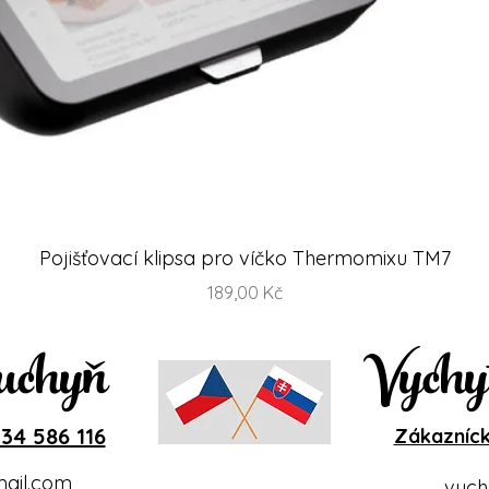
Rychlý náhled
Pojišťovací klipsa pro víčko Thermomixu TM7
Cena
189,00 Kč
uchyň
Vychy
34 586 116
Zákazníck
ail.com
vych