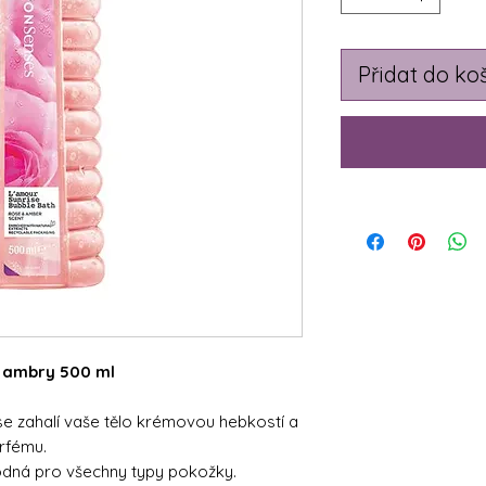
Přidat do ko
a ambry 500 ml
e zahalí vaše tělo krémovou hebkostí a
rfému.
odná pro všechny typy pokožky.