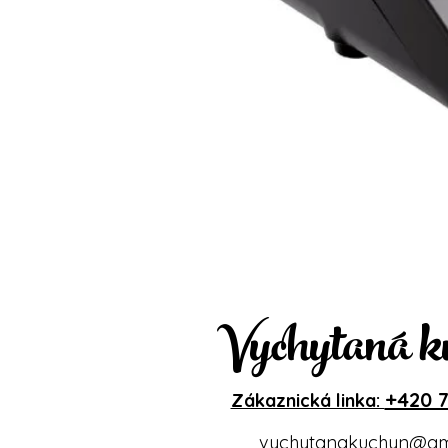
Vychytaná k
+420 7
Zákaznická linka:
vychytanakuchyn@gm