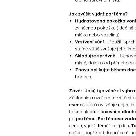
Jak zvýšit výdrž parfému?
Hydratovaná pokožka voní
zvlhčenou pokožku (ideálně
mléka nebo vazelíny).
Vrstvení vůní
– Použití sprc
stejné vůně zvyšuje jeho inten
Skladujte správně
– Uchová
místě, daleko od přímého slu
Znovu aplikujte během dne
bodech.
Závěr: Jaký typ vůně si vybra
Základním rozdílem mezi těmito
esencí
, která ovlivňuje nejen int
Pokud hledáte
luxusní a dlouho
po
parfému
.
Parfémová voda
cenou, vydrží téměř celý den.
To
nošení, například do práce či n