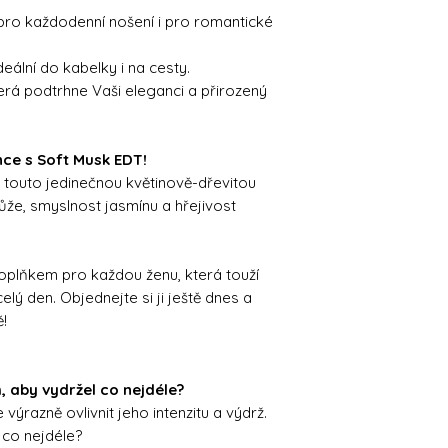
a pro každodenní nošení i pro romantické
ideální do kabelky i na cesty.
terá podtrhne Vaši eleganci a přirozený
ce s Soft Musk EDT!
 touto jedinečnou květinově-dřevitou
ůže, smyslnost jasmínu a hřejivost
plňkem pro každou ženu, která touží
elý den. Objednejte si ji ještě dnes a
ě!
, aby vydržel co nejdéle?
ýrazně ovlivnit jeho intenzitu a výdrž.
 co nejdéle?