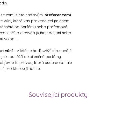
odin.
ě se zamyslete nad svými
preferencemi
te vůni, která vás provede celým dnem
, sáhněte po parfému nebo parfémové
o lehčího a osvěžujícího, toaletní nebo
ou volbou.
st vůní
– v létě se hodí svěží citrusové či
vyniknou těžší a kořeněné parfémy.
 objevte tu pravou, která bude dokonale
tí, pro kterou ji nosíte.
Související produkty