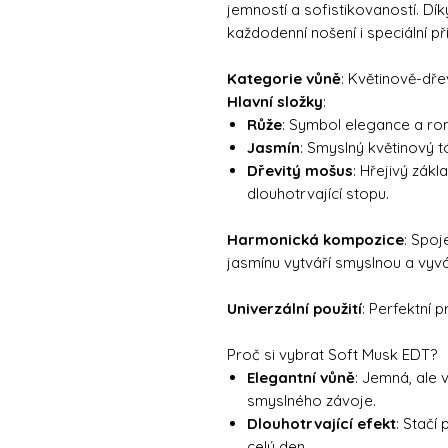
jemností a sofistikovaností. Dí
každodenní nošení i speciální příl
Kategorie vůně
: Květinově-dře
Hlavní složky
:
Růže
: Symbol elegance a rom
Jasmín
: Smyslný květinový t
Dřevitý mošus
: Hřejivý zák
dlouhotrvající stopu.
Harmonická kompozice
: Spoj
jasmínu vytváří smyslnou a vyv
Univerzální použití
: Perfektní 
Proč si vybrat Soft Musk EDT?
Elegantní vůně
: Jemná, ale 
smyslného závoje.
Dlouhotrvající efekt
: Stačí
celý den.