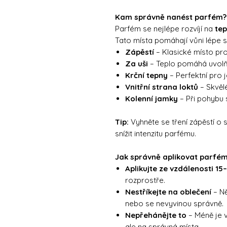
Kam správně nanést parfém?
Parfém se nejlépe rozvíjí na
tep
Tato místa pomáhají vůni lépe s
Zápěstí
– Klasické místo pro
Za uši
– Teplo pomáhá uvolň
Krční tepny
– Perfektní pro
Vnitřní strana loktů
– Skvělé
Kolenní jamky
– Při pohybu 
Tip:
Vyhněte se tření zápěstí o 
snížit intenzitu parfému.
Jak správně aplikovat parfé
Aplikujte ze vzdálenosti 1
rozprostře.
Nestříkejte na oblečení
– Ně
nebo se nevyvinou správně.
Nepřehánějte to
– Méně je v
ale na správná místa.