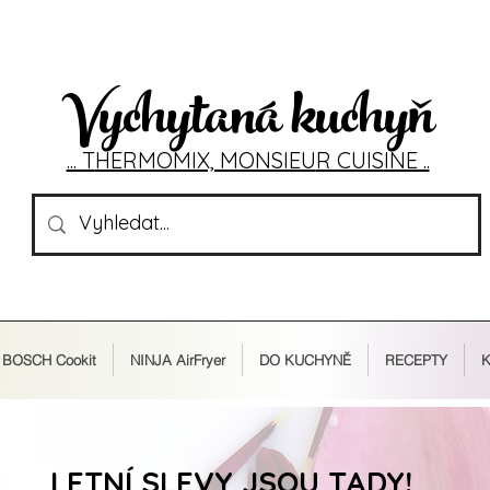
Vychytaná kuchyň
... T
HERMOMIX, MONSIEU
R CUIS
INE ..
BOSCH Cookit
NINJA AirFryer
DO KUCHYNĚ
RECEPTY
K
LETNÍ SLEVY JSOU TADY!