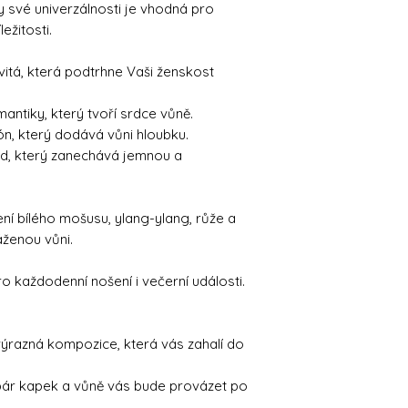
ky své univerzálnosti je vhodná pro
ežitosti.
vitá, která podtrhne Vaši ženskost
antiky, který tvoří srdce vůně.
ón, který dodává vůni hloubku.
lad, který zanechává jemnou a
ení bílého mošusu, ylang-ylang, růže a
áženou vůni.
pro každodenní nošení i večerní události.
výrazná kompozice, která vás zahalí do
 pár kapek a vůně vás bude provázet po