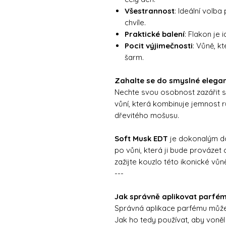
Všestrannost
: Ideální volb
chvíle.
Praktické balení
: Flakon je 
Pocit výjimečnosti
: Vůně, k
šarm.
Zahalte se do smyslné elegan
Nechte svou osobnost zazářit s
vůní, která kombinuje jemnost r
dřevitého mošusu.
Soft Musk EDT
je dokonalým do
po vůni, která ji bude provázet c
zažijte kouzlo této ikonické vůn
---
Jak správně aplikovat parfém
Správná aplikace parfému může v
Jak ho tedy používat, aby voněl