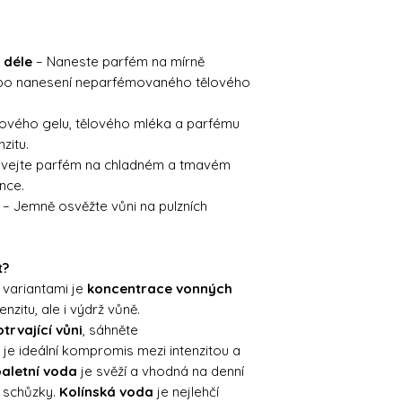
 déle
– Naneste parfém na mírně
 po nanesení neparfémovaného tělového
hového gelu, tělového mléka a parfému
zitu.
vejte parfém na chladném a tmavém
nce.
– Jemně osvěžte vůni na pulzních
t?
 variantami je
koncentrace vonných
enzitu, ale i výdrž vůně.
trvající vůni
, sáhněte
je ideální kompromis mezi intenzitou a
aletní voda
je svěží a vhodná na denní
a schůzky.
Kolínská voda
je nejlehčí