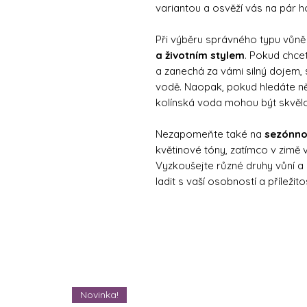
variantou a osvěží vás na pár h
Při výběru správného typu vůn
a životním stylem
. Pokud chce
a zanechá za vámi silný dojem
vodě. Naopak, pokud hledáte něc
kolínská voda mohou být skvěl
Nezapomeňte také na
sezónno
květinové tóny, zatímco v zimě 
Vyzkoušejte různé druhy vůní a
ladit s vaší osobností a příležitos
Novinka!