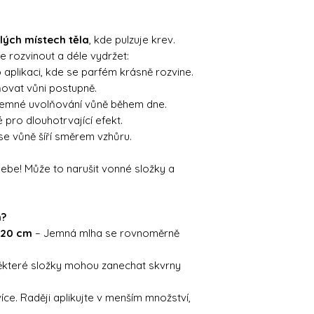
lých místech těla
, kde pulzuje krev.
e rozvinout a déle vydržet:
 aplikaci, kde se parfém krásně rozvine.
ovat vůni postupně.
 jemné uvolňování vůně během dne.
 pro dlouhotrvající efekt.
se vůně šíří směrem vzhůru.
sebe! Může to narušit vonné složky a
m?
5–20 cm
– Jemná mlha se rovnoměrně
které složky mohou zanechat skvrny
íce. Raději aplikujte v menším množství,