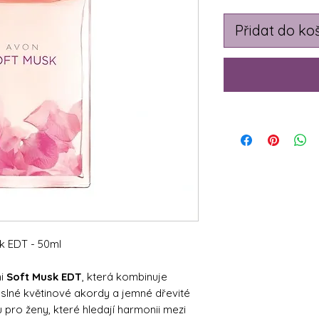
Přidat do ko
k EDT - 50ml
ni
Soft Musk EDT
, která kombinuje
yslné květinové akordy a jemné dřevité
u pro ženy, které hledají harmonii mezi