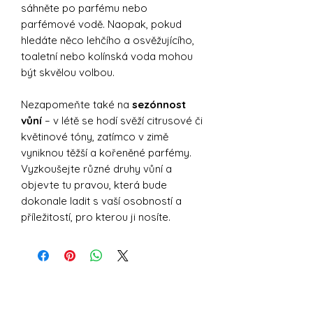
sáhněte po parfému nebo
parfémové vodě. Naopak, pokud
hledáte něco lehčího a osvěžujícího,
toaletní nebo kolínská voda mohou
být skvělou volbou.
Nezapomeňte také na
sezónnost
vůní
– v létě se hodí svěží citrusové či
květinové tóny, zatímco v zimě
vyniknou těžší a kořeněné parfémy.
Vyzkoušejte různé druhy vůní a
objevte tu pravou, která bude
dokonale ladit s vaší osobností a
příležitostí, pro kterou ji nosíte.