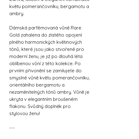
květu pomerančovníku, bergamotu a
ambry.
Dámská parfémovaná vůně Rare
Gold zahalena do zlatého opojení
plného harmonických květinových
tónů, které jsou jako stvořené pro
moderní ženu, je již po dlouhá léta
oblíbenou vůní z této kolekce. Po
prvním přivonění se zamilujete do
smyslné vůně květu pomerančovníku,
orientálního bergamotu a
nezaměnitelných tónů ambry. Vůně je
ukryta v elegantním broušeném
flakonu. Svůdný doplněk pro
stylovou ženu!
---