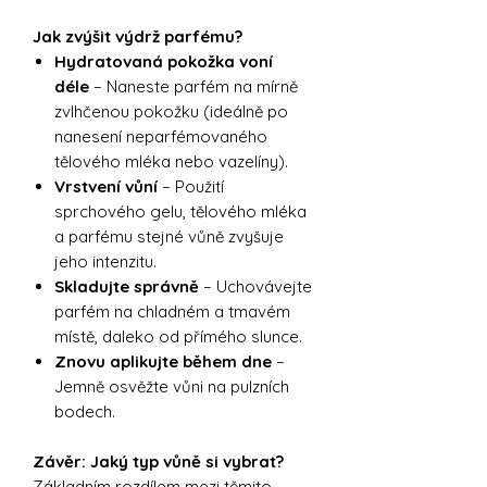
Jak zvýšit výdrž parfému?
Hydratovaná pokožka voní
déle
– Naneste parfém na mírně
zvlhčenou pokožku (ideálně po
nanesení neparfémovaného
tělového mléka nebo vazelíny).
Vrstvení vůní
– Použití
sprchového gelu, tělového mléka
a parfému stejné vůně zvyšuje
jeho intenzitu.
Skladujte správně
– Uchovávejte
parfém na chladném a tmavém
místě, daleko od přímého slunce.
Znovu aplikujte během dne
–
Jemně osvěžte vůni na pulzních
bodech.
Závěr: Jaký typ vůně si vybrat?
Základním rozdílem mezi těmito