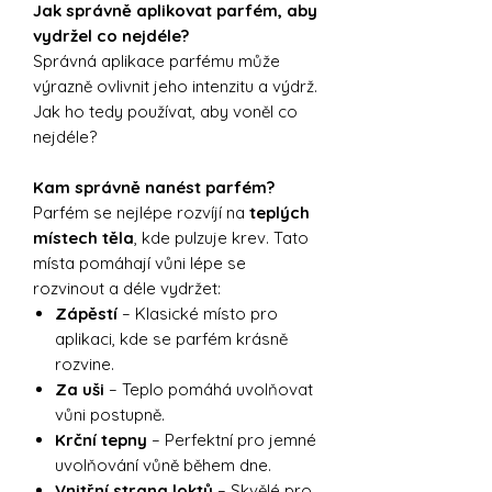
Jak správně aplikovat parfém, aby
vydržel co nejdéle?
Správná aplikace parfému může
výrazně ovlivnit jeho intenzitu a výdrž.
Jak ho tedy používat, aby voněl co
nejdéle?
Kam správně nanést parfém?
Parfém se nejlépe rozvíjí na
teplých
místech těla
, kde pulzuje krev. Tato
místa pomáhají vůni lépe se
rozvinout a déle vydržet:
Zápěstí
– Klasické místo pro
aplikaci, kde se parfém krásně
rozvine.
Za uši
– Teplo pomáhá uvolňovat
vůni postupně.
Krční tepny
– Perfektní pro jemné
uvolňování vůně během dne.
Vnitřní strana loktů
– Skvělé pro