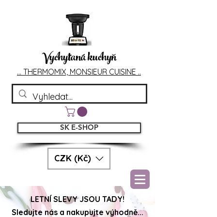
Vychytaná kuchyň
... T
HERMOMIX, MONSIEU
R CUIS
INE ..
SK E-SHOP
CZK (Kč)
LETNÍ SLEVY JSOU TADY!
Sledujte nás a nakupujte výhodně...