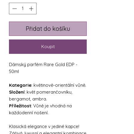
Přidat do košíku
Koupit
Dámský parfém Rare Gold EDP -
50ml
Kategorie
: květinově-orientální vůně.
Složení
: květ pomerančovníku,
bergamot, ambra.
Příležitost
: Vůně je vhodná na
každodenní nošení.
Klasická elegance v jediné kapce!
Zářivá, luxusní a elegantní kombinace