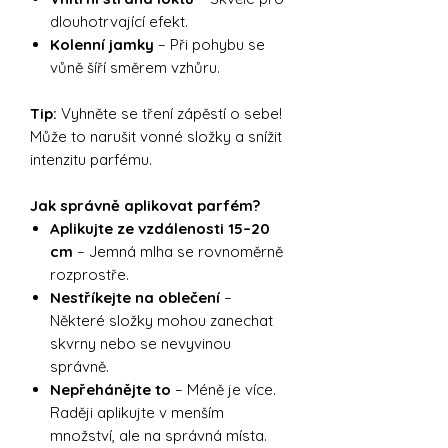
dlouhotrvající efekt.
Kolenní jamky
– Při pohybu se
vůně šíří směrem vzhůru.
Tip:
Vyhněte se tření zápěstí o sebe!
Může to narušit vonné složky a snížit
intenzitu parfému.
Jak správně aplikovat parfém?
Aplikujte ze vzdálenosti 15–20
cm
– Jemná mlha se rovnoměrně
rozprostře.
Nestříkejte na oblečení
–
Některé složky mohou zanechat
skvrny nebo se nevyvinou
správně.
Nepřehánějte to
– Méně je více.
Raději aplikujte v menším
množství, ale na správná místa.