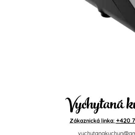
Vychytaná k
+420 7
Zákaznická linka:
vychytanakuchyn@gm