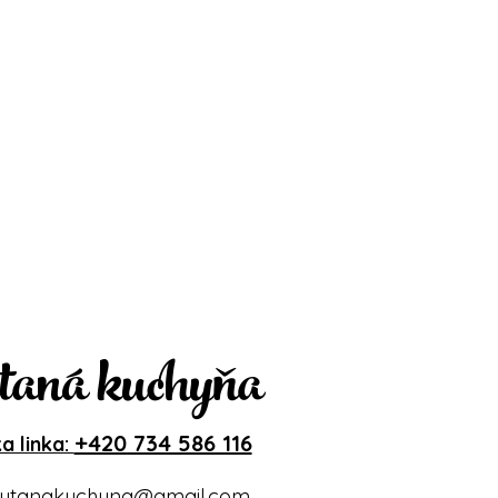
taná kuchyňa
+420 734 586 116
a linka:
ytanakuchyna@gmail.com