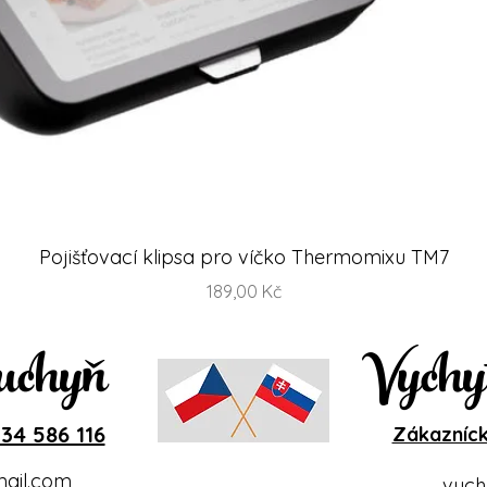
Rychlý náhled
Pojišťovací klipsa pro víčko Thermomixu TM7
Cena
189,00 Kč
uchyň
Vychy
34 586 116
Zákazníck
ail.com
vych