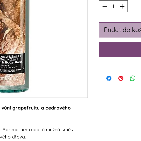
Přidat do ko
s vůní grapefruitu a cedrového
v1. Adrenalinem nabitá mužná směs
ového dřeva.