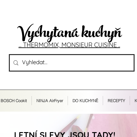
Vychytaná kuchyň
... T
HERMOMIX, MONSIEU
R CUIS
INE ..
BOSCH Cookit
NINJA AirFryer
DO KUCHYNĚ
RECEPTY
K
LETNÍ SLEVY JSOU TADY!