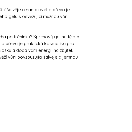
vůní šalvěje a santalového dřeva je
o gelu s osvěžující mužnou vůní.
ha po tréninku? Sprchový gel na tělo a
ého dřeva je praktická kosmetika pro
okožku a dodá vám energii na zbytek
ěží vůni povzbuzující šalvěje a jemnou