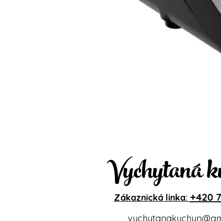
Vychytaná k
+420 7
Zákaznická linka:
vychytanakuchyn@gm