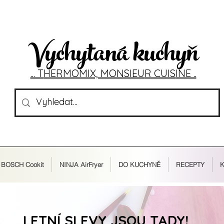
Vychytaná kuchyň
... T
HERMOMIX, MONSIEU
R CUIS
INE ..
BOSCH Cookit
NINJA AirFryer
DO KUCHYNĚ
RECEPTY
K
LETNÍ SLEVY JSOU TADY!