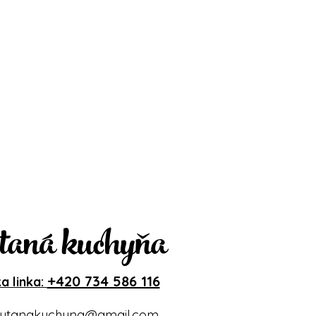
taná kuchyňa
+420 734 586 116
a linka:
ytanakuchyna@gmail.com