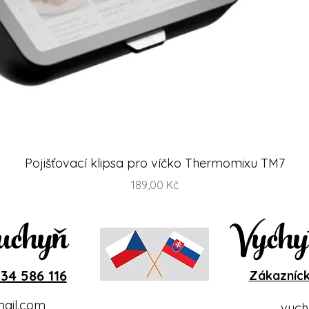
Rychlý náhled
Pojišťovací klipsa pro víčko Thermomixu TM7
Cena
189,00 Kč
uchyň
Vychy
34 586 116
Zákazníck
ail.com
vych