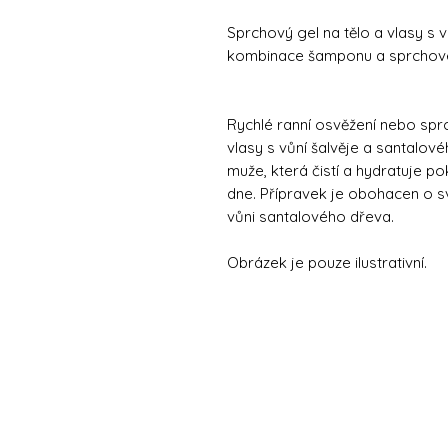
Sprchový gel na tělo a vlasy s 
kombinace šamponu a sprchovéh
Rychlé ranní osvěžení nebo sprc
vlasy s vůní šalvěje a santalov
muže, která čistí a hydratuje p
dne. Přípravek je obohacen o sv
vůni santalového dřeva.
Obrázek je pouze ilustrativní.