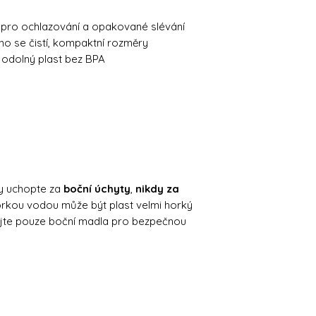
í pro ochlazování a opakované slévání
o se čistí, kompaktní rozměry
, odolný plast bez BPA
y uchopte za
boční úchyty
,
nikdy za
orkou vodou může být plast velmi horký
ejte pouze boční madla pro bezpečnou