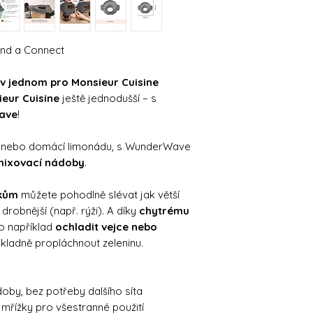
end a Connect
v jednom pro Monsieur Cuisine
eur Cuisine
ještě jednodušší – s
ave
!
inu nebo domácí limonádu, s WunderWave
 mixovací nádoby
.
tkům
můžete pohodlně slévat jak větší
drobnější (např. rýži). A díky
chytrému
 například
ochladit vejce nebo
důkladně propláchnout zeleninu.
oby, bez potřeby dalšího síta
mřížky pro všestranné použití