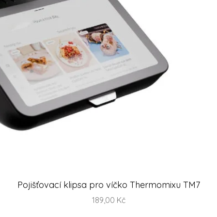
Rychlý náhled
Pojišťovací klipsa pro víčko Thermomixu TM7
Cena
189,00 Kč