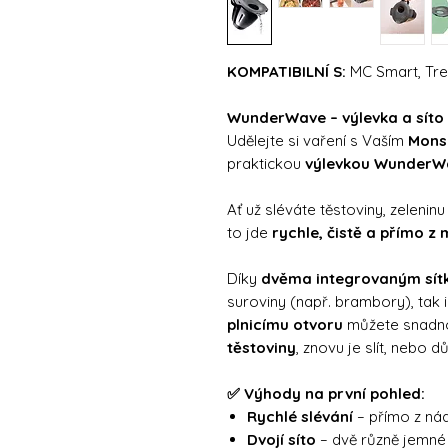
KOMPATIBILNÍ S:
MC Smart, Tr
WunderWave – výlevka a síto 
Udělejte si vaření s Vaším
Monsi
praktickou
výlevkou WunderW
Ať už sléváte těstoviny, zelen
to jde
rychle, čistě a přímo z
Díky
dvěma integrovaným sí
suroviny (např. brambory), tak i 
plnicímu otvoru
můžete snadno
těstoviny
, znovu je slít, nebo 
✅ Výhody na první pohled:
Rychlé slévání
– přímo z nád
Dvojí síto
– dvě různě jemné 