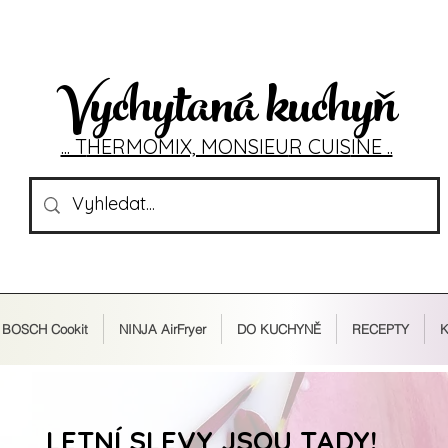
Vychytaná kuchyň
... T
HERMOMIX, MONSIEU
R CUIS
INE ..
BOSCH Cookit
NINJA AirFryer
DO KUCHYNĚ
RECEPTY
K
LETNÍ SLEVY JSOU TADY!