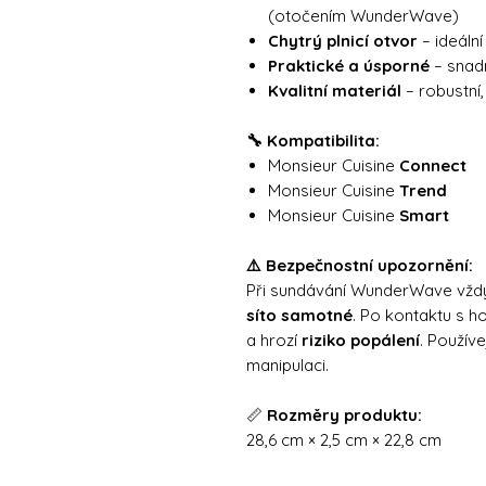
(otočením WunderWave)
Chytrý plnicí otvor
– ideáln
Praktické a úsporné
– snadn
Kvalitní materiál
– robustní
🔧 Kompatibilita:
Monsieur Cuisine
Connect
Monsieur Cuisine
Trend
Monsieur Cuisine
Smart
⚠️ Bezpečnostní upozornění:
Při sundávání WunderWave vžd
síto samotné
. Po kontaktu s h
a hrozí
riziko popálení
. Použív
manipulaci.
📏
Rozměry produktu:
28,6 cm × 2,5 cm × 22,8 cm