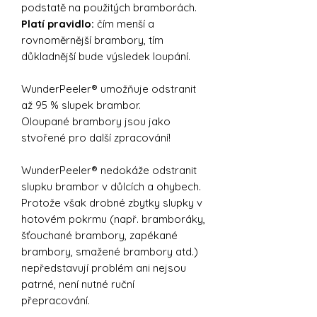
podstatě na použitých bramborách.
Platí pravidlo:
čím menší a
rovnoměrnější brambory, tím
důkladnější bude výsledek loupání.
WunderPeeler® umožňuje odstranit
až 95 % slupek brambor.
Oloupané brambory jsou jako
stvořené pro další zpracování!
WunderPeeler® nedokáže odstranit
slupku brambor v důlcích a ohybech.
Protože však drobné zbytky slupky v
hotovém pokrmu (např. bramboráky,
šťouchané brambory, zapékané
brambory, smažené brambory atd.)
nepředstavují problém ani nejsou
patrné, není nutné ruční
přepracování.