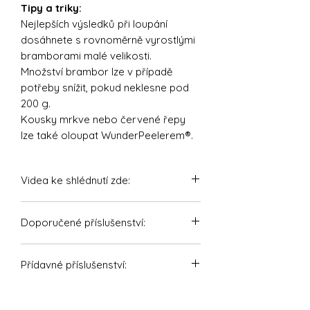
Tipy a triky:
Nejlepších výsledků při loupání
dosáhnete s rovnoměrně vyrostlými
bramborami malé velikosti.
Množství brambor lze v případě
potřeby snížit, pokud neklesne pod
200 g.
Kousky mrkve nebo červené řepy
lze také oloupat WunderPeelerem®.
Videa ke shlédnutí zde:
https://youtu.be/Rx98YguWMlY
Doporučené příslušenství:
https://www.youtube.com/shorts/9d
EggPro - Držák vajec bez nosiče pro
HYpl9GdSw
Přídavné příslušenství:
Thermomix a Monsieur Cuisine
Vychytaná kuchyň - Vše na jednom
WunderPlate - Kryt nožů bez nosiče
nosiči: WunderPeeler, WunderPlate,