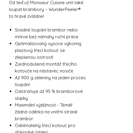
Od teď už Monsieur Cuisine umí také
loupat brambory – WunderPeeler®
to hravě zvládne!
Snadné loupání brambor nebo
mrkve bez námahy ruční práce
Optimalizovaný vysoce výkonný
plastový třecí kotouč se
zlepšenou ostrostí
Zjednodušená montáž třecího
kotouče na nástavec nosiče
Až 900 g zeleniny na jeden proces
loupání
Odstraňuje až 95 % bramborové
slupky
Maximální výtěžnost - Téměř
žádná oděrka na vnitřní straně
brambor
Odnímatelný třecí kotouč pro
důkladné čištění