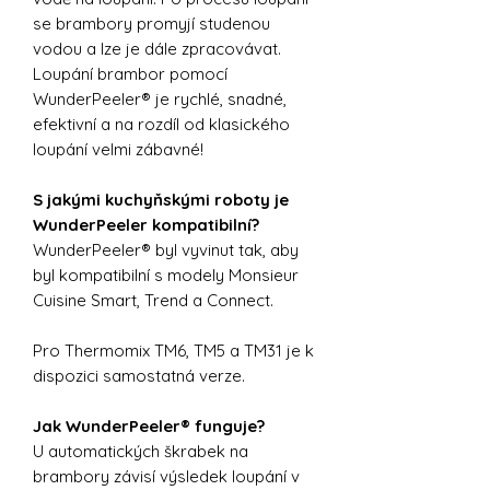
se brambory promyjí studenou
vodou a lze je dále zpracovávat.
Loupání brambor pomocí
WunderPeeler® je rychlé, snadné,
efektivní a na rozdíl od klasického
loupání velmi zábavné!
S jakými kuchyňskými roboty je
WunderPeeler kompatibilní?
WunderPeeler® byl vyvinut tak, aby
byl kompatibilní s modely Monsieur
Cuisine Smart, Trend a Connect.
Pro Thermomix TM6, TM5 a TM31 je k
dispozici samostatná verze.
Jak WunderPeeler® funguje?
U automatických škrabek na
brambory závisí výsledek loupání v