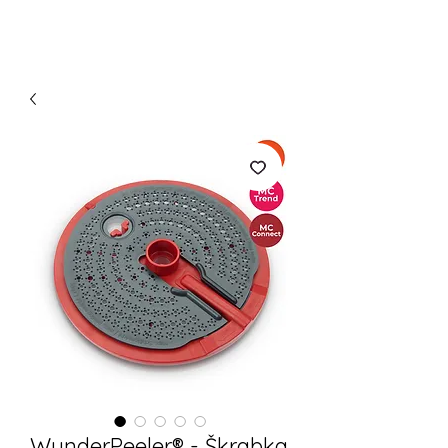
WunderPeeler® - Škrabka