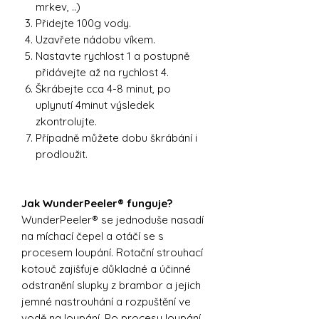
mrkev, ..)
Přidejte 100g vody.
Uzavřete nádobu víkem.
Nastavte rychlost 1 a postupně
přidávejte až na rychlost 4.
Škrábejte cca 4-8 minut, po
uplynutí 4minut výsledek
zkontrolujte.
Případně můžete dobu škrábání i
prodloužit.
Jak WunderPeeler® funguje?
WunderPeeler® se jednoduše nasadí
na míchací čepel a otáčí se s
procesem loupání. Rotační strouhací
kotouč zajišťuje důkladné a účinné
odstranění slupky z brambor a jejich
jemné nastrouhání a rozpuštění ve
vodě na loupání. Po procesu loupání