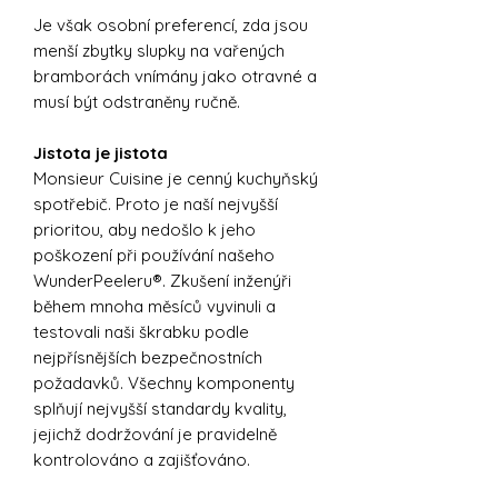
Je však osobní preferencí, zda jsou
menší zbytky slupky na vařených
bramborách vnímány jako otravné a
musí být odstraněny ručně.
Jistota je jistota
Monsieur Cuisine je cenný kuchyňský
spotřebič. Proto je naší nejvyšší
prioritou, aby nedošlo k jeho
poškození při používání našeho
WunderPeeleru®. Zkušení inženýři
během mnoha měsíců vyvinuli a
testovali naši škrabku podle
nejpřísnějších bezpečnostních
požadavků. Všechny komponenty
splňují nejvyšší standardy kvality,
jejichž dodržování je pravidelně
kontrolováno a zajišťováno.