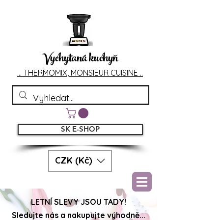
Vychytaná kuchyň
... T
HERMOMIX, MONSIEU
R CUIS
INE ..
SK E-SHOP
CZK (Kč)
LETNÍ SLEVY JSOU TADY!
Sledujte nás a nakupujte výhodně...