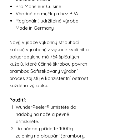
Pro Monsieur Cuisine
Vhodné do myčky a bez BPA
Regionální, udržitelná výroba -
Made in Germany
Nový vysoce výkonný strouhací
kotouč vyrobený z vysoce kvalitního
polypropylenu má 764 špičatých
kuželů, které účinně škrábou povrch
brambor. Sofistikovaný výrobní
proces zajišťuje konzistentní ostrost
každého výrobku.
Použití:
WunderPeeler® umístěte do
nádoby na nože a pevně
přitiskněte.
Do nádoby přidejte 1000g
zeleniny na oloupání (brambory,