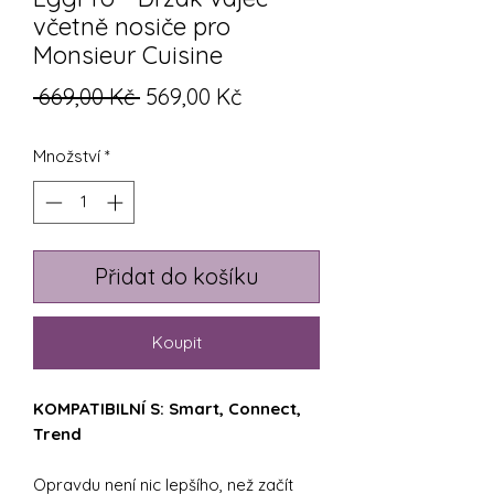
včetně nosiče pro
Monsieur Cuisine
Běžná
Zvýhodněná
 669,00 Kč 
569,00 Kč
cena
cena
Množství
*
Přidat do košíku
Koupit
KOMPATIBILNÍ S: Smart, Connect,
Trend
Opravdu není nic lepšího, než začít