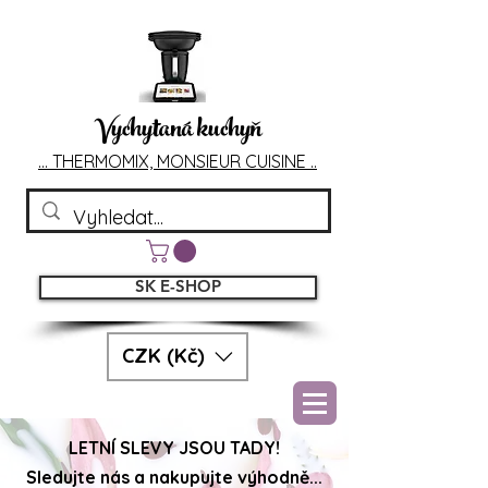
Vychytaná kuchyň
... T
HERMOMIX, MONSIEU
R CUIS
INE ..
SK E-SHOP
CZK (Kč)
LETNÍ SLEVY JSOU TADY!
Sledujte nás a nakupujte výhodně...