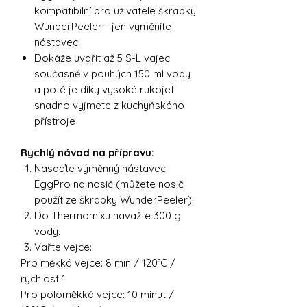
kompatibilní pro uživatele škrabky
WunderPeeler - jen vyměníte
nástavec!
Dokáže uvařit až 5 S-L vajec
současně v pouhých 150 ml vody
a poté je díky vysoké rukojeti
snadno vyjmete z kuchyňského
přístroje
Rychlý návod na přípravu:
Nasaďte výměnný nástavec
EggPro na nosič (můžete nosič
použít ze škrabky WunderPeeler).
Do Thermomixu navažte 300 g
vody.
Vařte vejce:
Pro měkká vejce: 8 min / 120°C /
rychlost 1
Pro poloměkká vejce: 10 minut /