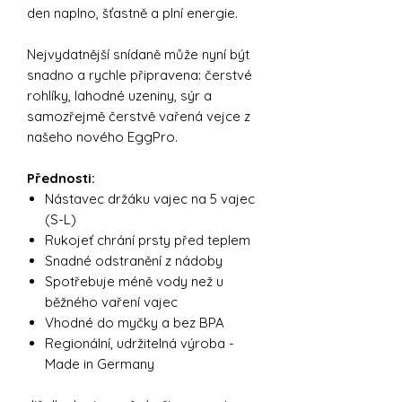
den naplno, šťastně a plní energie.
Nejvydatnější snídaně může nyní být
snadno a rychle připravena: čerstvé
rohlíky, lahodné uzeniny, sýr a
samozřejmě čerstvě vařená vejce z
našeho nového EggPro.
Přednosti:
Nástavec držáku vajec na 5 vajec
(S-L)
Rukojeť chrání prsty před teplem
Snadné odstranění z nádoby
Spotřebuje méně vody než u
běžného vaření vajec
Vhodné do myčky a bez BPA
Regionální, udržitelná výroba -
Made in Germany