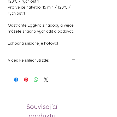
120°C / rychlost 1
Pro vejce natvrdo: 15 min / 120°C /
rychlost 1
Odstraňte EggPro z nádoby a vejce
můžete snadno vychladit a podávat.
Lahodná snídaně je hotová!
Videa ke shlédnutí zde:
https://youtu.be/DjKSku1aFxA
https://youtu.be/86RievQ5I9A
Související
produkty