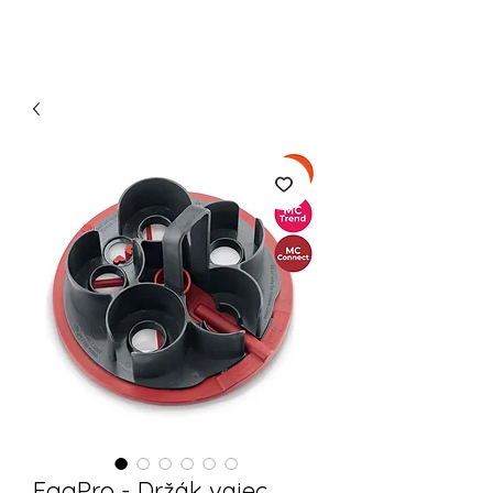
EggPro - Držák vajec