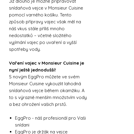
Již dlouho je možné připravovat
snídaňová vejce v Monsieur Cuisine
pomocí varného košíku. Tento
způsob přípravy vajec však měl na
náš vkus stále příliš mnoho
nedostatků – včetně složitého
vyjímání vajec po uvaření a vyšší
spotřeby vody.
Vaření vajec v Monsieur Cuisine je
nyní ještě jednodušší!
S novým EggPro můžete ve svém
Monsieur Cuisine vykouzlit lahodná
snídaňová vejce během okamžiku. A
to s výrazně menším množstvím vody
a bez ohrožení vašich prstů.
EggPro - náš profesionál pro Vaši
snídani
EggPro je držák na vejce