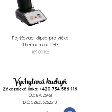
Pojišťovací klipsa pro víčko
FlexiSteam® Split -
Thermomixu TM7
sada misek na V
Cena
189,00 Kč
Vychytaná kuchyň
+420 734 586 116
Zákaznická linka:
IČO:
87826461
DIČ: CZ8356262310