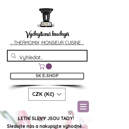
Vychytaná kuchyň
... T
HERMOMIX, MONSIEU
R CUIS
INE ..
SK E-SHOP
CZK (Kč)
LETNÍ SLEVY JSOU TADY!
Sledujte nás a nakupujte výhodně...