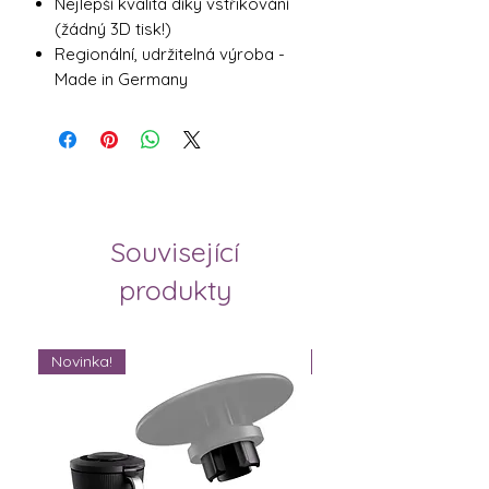
Nejlepší kvalita díky vstřikování
(žádný 3D tisk!)
Regionální, udržitelná výroba -
Made in Germany
Související
produkty
Novinka!
Novinka!