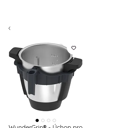
WunderGrip® - Úchop pro