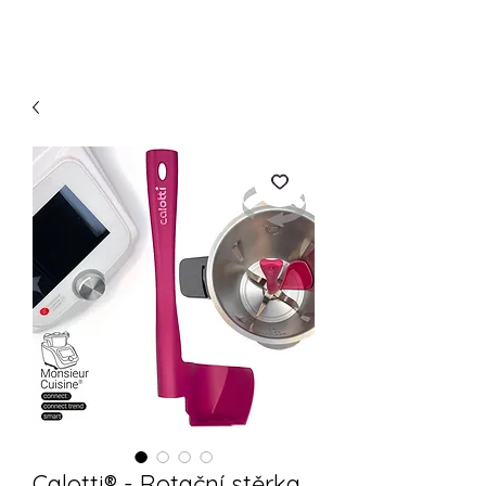
Calotti® - Rotační stěrka