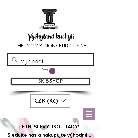
Vychytaná kuchyň
... T
HERMOMIX, MONSIEU
R CUIS
INE ..
SK E-SHOP
CZK (Kč)
LETNÍ SLEVY JSOU TADY!
Sledujte nás a nakupujte výhodně...