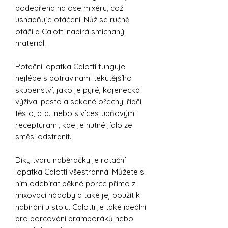
podepřena na ose mixéru, což
usnadňuje otáčení. Nůž se ručně
otáčí a Calotti nabírá smíchaný
materiál.
Rotační lopatka Calotti funguje
nejlépe s potravinami tekutějšího
skupenství, jako je pyré, kojenecká
výživa, pesto a sekané ořechy, řidčí
těsto, atd., nebo s vícestupňovými
recepturami, kde je nutné jídlo ze
směsi odstranit.
Díky tvaru naběračky je rotační
lopatka Calotti všestranná. Můžete s
ním odebírat pěkné porce přímo z
mixovací nádoby a také jej použít k
nabírání u stolu. Calotti je také ideální
pro porcování bramboráků nebo