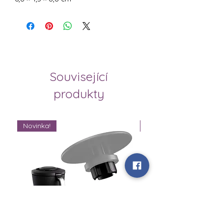
Související
produkty
Novinka!
Novinka!