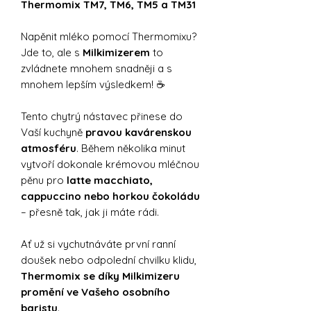
Thermomix TM7, TM6, TM5 a TM31
Napěnit mléko pomocí Thermomixu?
Jde to, ale s
Milkimizerem
to
zvládnete mnohem snadněji a s
mnohem lepším výsledkem! ☕️
Tento chytrý nástavec přinese do
Vaší kuchyně
pravou kavárenskou
atmosféru
. Během několika minut
vytvoří dokonale krémovou mléčnou
pěnu pro
latte macchiato,
cappuccino nebo horkou čokoládu
– přesně tak, jak ji máte rádi.
Ať už si vychutnáváte první ranní
doušek nebo odpolední chvilku klidu,
Thermomix se díky Milkimizeru
promění ve Vašeho osobního
baristu
.