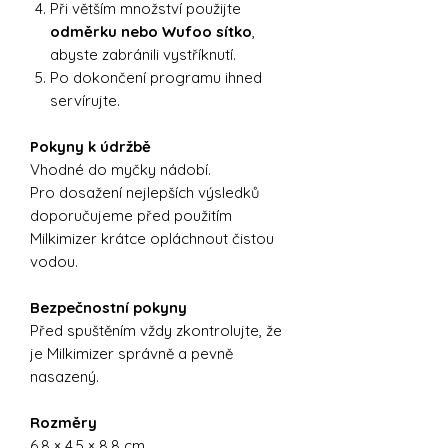
Při větším množství použijte
odměrku nebo Wufoo sítko
,
abyste zabránili vystříknutí.
Po dokončení programu ihned
servírujte.
Pokyny k údržbě
Vhodné do myčky nádobí.
Pro dosažení nejlepších výsledků
doporučujeme před použitím
Milkimizer krátce opláchnout čistou
vodou.
Bezpečnostní pokyny
Před spuštěním vždy zkontrolujte, že
je Milkimizer správně a pevně
nasazený.
Rozměry
6,8 × 4,5 × 8,8 cm