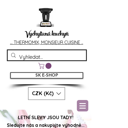
Vychytaná kuchyň
... T
HERMOMIX, MONSIEU
R CUIS
INE ..
SK E-SHOP
CZK (Kč)
LETNÍ SLEVY JSOU TADY!
Sledujte nás a nakupujte výhodně...