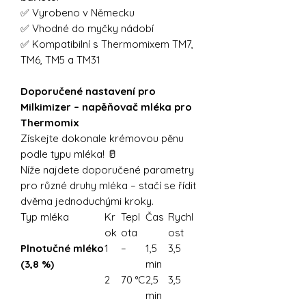
✅ Vyrobeno v Německu
✅ Vhodné do myčky nádobí
✅ Kompatibilní s Thermomixem TM7,
TM6, TM5 a TM31
Doporučené nastavení pro
Milkimizer – napěňovač mléka pro
Thermomix
Získejte dokonale krémovou pěnu
podle typu mléka! 🥛
Níže najdete doporučené parametry
pro různé druhy mléka – stačí se řídit
dvěma jednoduchými kroky.
Typ mléka
Kr
Tepl
Čas
Rychl
ok
ota
ost
Plnotučné mléko
1
–
1,5
3,5
(3,8 %)
min
2
70 °C
2,5
3,5
min