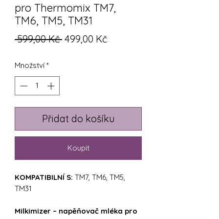
pro Thermomix TM7,
TM6, TM5, TM31
Běžná
Zvýhodněná
 599,00 Kč 
499,00 Kč
cena
cena
Množství
*
Přidat do košíku
Koupit
KOMPATIBILNÍ S:
TM7, TM6, TM5,
TM31
Milkimizer – napěňovač mléka pro