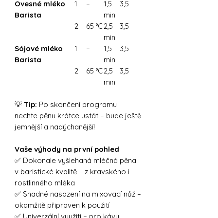
Ovesné mléko
1
–
1,5
3,5
Barista
min
2
65 °C
2,5
3,5
min
Sójové mléko
1
–
1,5
3,5
Barista
min
2
65 °C
2,5
3,5
min
💡
Tip:
Po skončení programu
nechte pěnu krátce ustát – bude ještě
jemnější a nadýchanější!
Vaše výhody na první pohled
✅ Dokonale vyšlehaná mléčná pěna
v baristické kvalitě – z kravského i
rostlinného mléka
✅ Snadné nasazení na mixovací nůž –
okamžitě připraven k použití
✅ Univerzální využití – pro kávu,