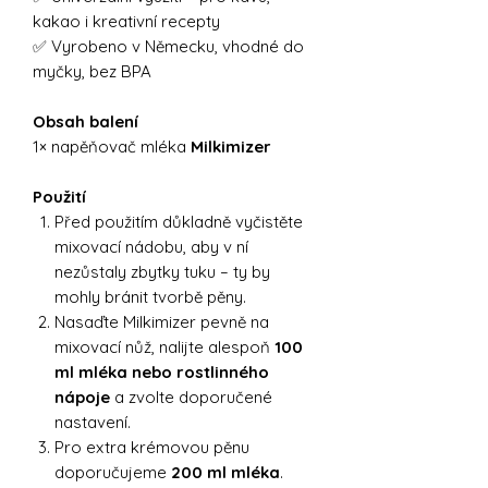
kakao i kreativní recepty
✅ Vyrobeno v Německu, vhodné do
myčky, bez BPA
Obsah balení
1× napěňovač mléka
Milkimizer
Použití
Před použitím důkladně vyčistěte
mixovací nádobu, aby v ní
nezůstaly zbytky tuku – ty by
mohly bránit tvorbě pěny.
Nasaďte Milkimizer pevně na
mixovací nůž, nalijte alespoň
100
ml mléka nebo rostlinného
nápoje
a zvolte doporučené
nastavení.
Pro extra krémovou pěnu
doporučujeme
200 ml mléka
.