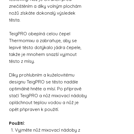
znečištěním a díky volným plochám
nožů získáte dokonalý výsledek
těsta.
TeigPRO obepíná celou čepel
Thermomixu a zabraňuje, aby se
lepivé těsto dotýkalo jádra čepele,
takže je mnohem snazší vyjmout
těsto z mísy.
Díky prohlubním a kuželovitému
designu TeigPRO se těsto nadále
optimálně hněte a mísí. Po přípravě
stačí TeigPRO a nůž mixovací nádoby
opláchnout teplou vodou a nůž je
opět připraven k použití.
Použití:
Vyjměte nůž mixovací nádoby z