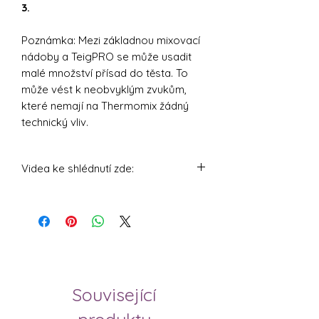
3.
Poznámka: Mezi základnou mixovací
nádoby a TeigPRO se může usadit
malé množství přísad do těsta. To
může vést k neobvyklým zvukům,
které nemají na Thermomix žádný
technický vliv.
Videa ke shlédnutí zde:
https://youtu.be/AwEFM4xU3Cg
https://youtu.be/Hj7XF7bBiPY
Související