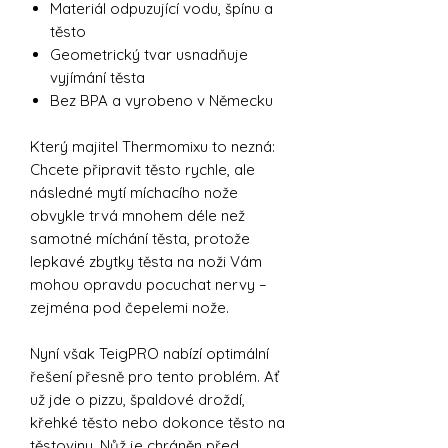
Materiál odpuzující vodu, špínu a
těsto
Geometrický tvar usnadňuje
vyjímání těsta
Bez BPA a vyrobeno v Německu
Který majitel Thermomixu to nezná:
Chcete připravit těsto rychle, ale
následné mytí míchacího nože
obvykle trvá mnohem déle než
samotné míchání těsta, protože
lepkavé zbytky těsta na noži Vám
mohou opravdu pocuchat nervy –
zejména pod čepelemi nože.
Nyní však TeigPRO nabízí optimální
řešení přesně pro tento problém. Ať
už jde o pizzu, špaldové droždí,
křehké těsto nebo dokonce těsto na
těstoviny. Nůž je chráněn před