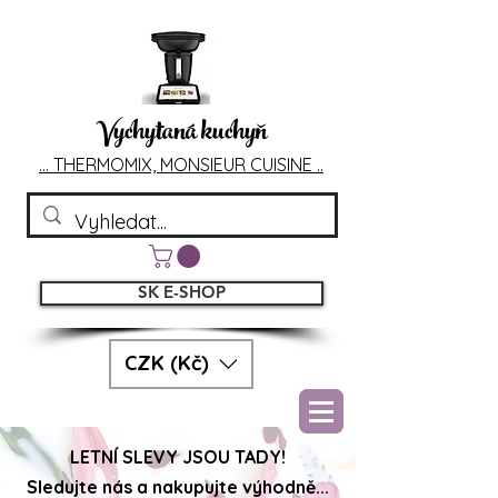
Vychytaná kuchyň
... T
HERMOMIX, MONSIEU
R CUIS
INE ..
SK E-SHOP
CZK (Kč)
LETNÍ SLEVY JSOU TADY!
Sledujte nás a nakupujte výhodně...