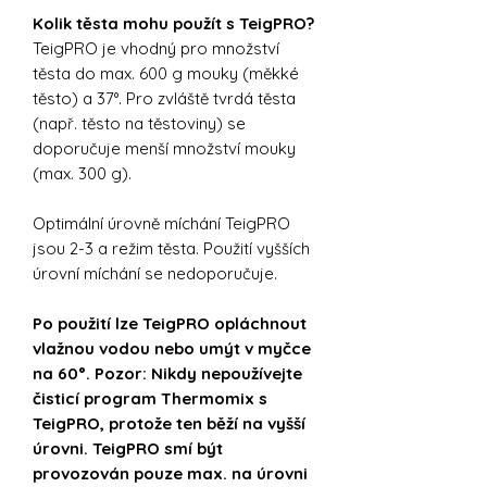
Kolik těsta mohu použít s TeigPRO?
TeigPRO je vhodný pro množství
těsta do max. 600 g mouky (měkké
těsto) a 37°. Pro zvláště tvrdá těsta
(např. těsto na těstoviny) se
doporučuje menší množství mouky
(max. 300 g).
Optimální úrovně míchání TeigPRO
jsou 2-3 a režim těsta. Použití vyšších
úrovní míchání se nedoporučuje.
Po použití lze TeigPRO opláchnout
vlažnou vodou nebo umýt v myčce
na 60°. Pozor: Nikdy nepoužívejte
čisticí program Thermomix s
TeigPRO, protože ten běží na vyšší
úrovni. TeigPRO smí být
provozován pouze max. na úrovni