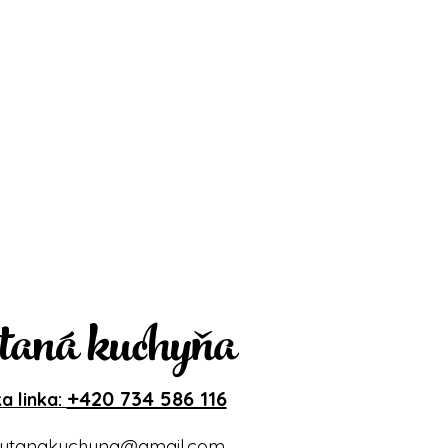
taná kuchyňa
+420 734 586 116
a linka:
ytanakuchyna@gmail.com