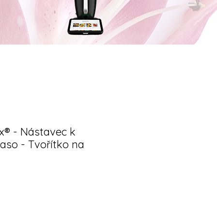
® - Nástavec k
so - Tvořítko na