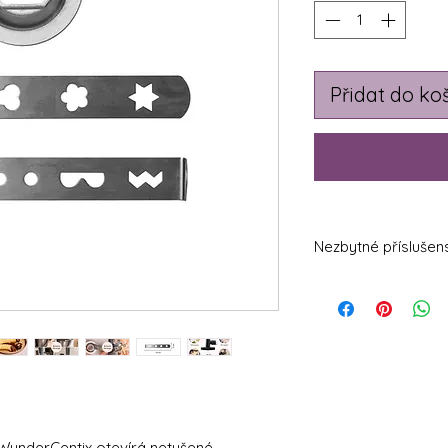
Přidat do ko
Nezbytné příslušens
WunderCentix® - Mu
nástavce pro TM6,
WunderCentix® - N
underCentix otevírá netušené