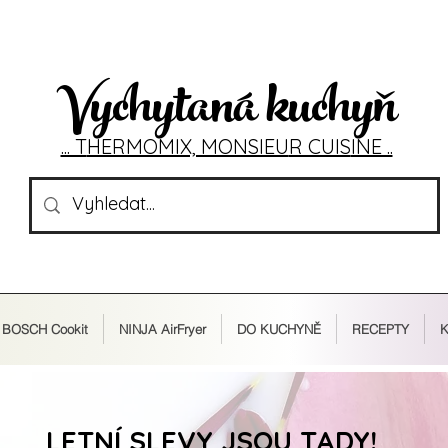
Vychytaná kuchyň
... T
HERMOMIX, MONSIEU
R CUIS
INE ..
BOSCH Cookit
NINJA AirFryer
DO KUCHYNĚ
RECEPTY
K
LETNÍ SLEVY JSOU TADY!