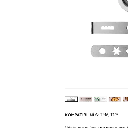
KOMPATIBILNÍ S:
TM6, TM5
Nástavec mlýnek na maso pro W