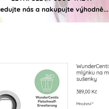
ledujte nás a nakupujte výhodně...
WunderCentix
mlýnku na ma
sušenky
Cena
389,00 Kč
Množství
*