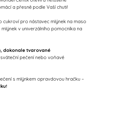
omácí a přesně podle Vaší chuti!
ho cukroví pro nástavec mlýnek na maso
 mlýnek v univerzálního pomocníka na
é, dokonale tvarované
o sváteční pečení nebo voňavé
z pečení s mlýnkem opravdovou hračku –
ku!