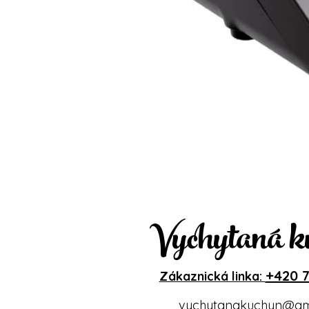
Vychytaná k
+420 7
Zákaznická linka:
vychytanakuchyn@gm