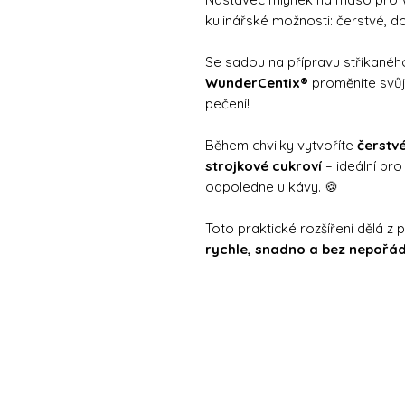
kulinářské možnosti: čerstvé, d
Se sadou na přípravu stříkané
WunderCentix®
proměníte svůj
pečení!
Během chvilky vytvoříte
čerstv
strojkové cukroví
– ideální pr
odpoledne u kávy. 🍪
Toto praktické rozšíření dělá 
rychle, snadno a bez nepořád