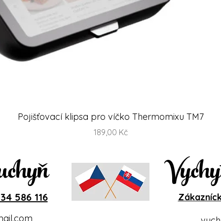
Rychlý náhled
Pojišťovací klipsa pro víčko Thermomixu TM7
Cena
189,00 Kč
uchyň
Vychy
34 586 116
Zákazníck
ail.com
vych