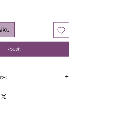
šíku
Koupit
tví:
ltifunkční osa pro přídavné
 TM5
ástavec - Mlýnek na maso