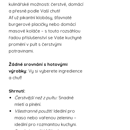
kulinářské možnosti: čerstvé, domácí
a přesně podle Vaší chuti!
Ať už pikantní klobásy, šťavnaté
burgerové placičky nebo domácí
masové koláče – s touto rozsáhlou
řadou příslušenství se Vaše kuchyně
promění v pult s čerstvými
potravinami.
Žádné srovnání s hotovými
výrobky:
Vy si vyberete ingredience
a chuť!
Shrnutí:
Čerstvější než z pultu:
Snadné
mletí a plnění.
Všestranné použití:
Ideální pro
maso nebo vařenou zeleninu –
ideální pro rozmanitou kuchyni.