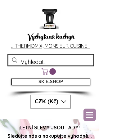
Vychytaná kuchyň
... T
HERMOMIX, MONSIEU
R CUIS
INE ..
SK E-SHOP
CZK (Kč)
LETNÍ SLEVY JSOU TADY!
Sledujte nás a nakupujte výhodně...