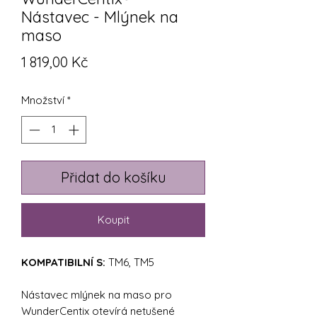
Nástavec - Mlýnek na
maso
Cena
1 819,00 Kč
Množství
*
Přidat do košíku
Koupit
KOMPATIBILNÍ S:
TM6, TM5
Nástavec mlýnek na maso pro
WunderCentix otevírá netušené