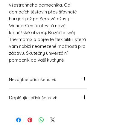
všestranného pomocníka. Od
domácích těstovin přes šťavnaté
burgery až po čerstvé džusy –
WunderCentix otevírá nové
kulinářské obzory. Rozšiřte svůj
Thermomix a objevte flexibilitu, která
vám nabízí neomezené možnosti pro
zábavu. Skutečný univerzální
pomocník do vaší kuchyně!
Nezbytné příslušenství:
WunderCentix® - Multifunkční osa pro
Doplňující příslušenství:
přídavné nástavce pro TM6, TM5
WunderCentix® - Nástavec -
Výrobník těstovin