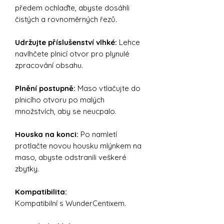
předem ochlaďte, abyste dosáhli
čistých a rovnoměrných řezů.
Udržujte příslušenství vlhké:
Lehce
navlhčete plnicí otvor pro plynulé
zpracování obsahu.
Plnění postupně:
Maso vtlačujte do
plnicího otvoru po malých
množstvích, aby se neucpalo.
Houska na konci:
Po namletí
protlačte novou housku mlýnkem na
maso, abyste odstranili veškeré
zbytky.
Kompatibilita:
Kompatibilní s WunderCentixem.