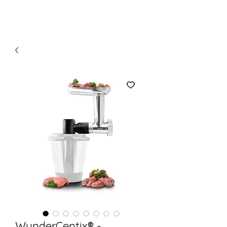
WunderCentix® -