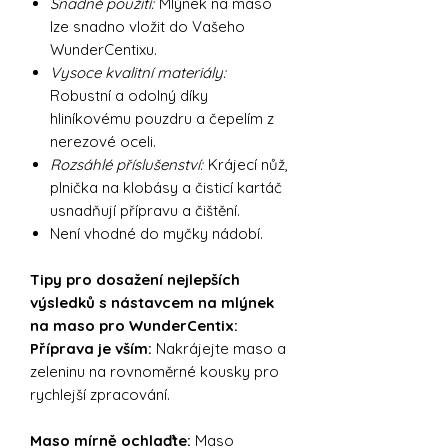
Snadné použití:
Mlýnek na maso
lze snadno vložit do Vašeho
WunderCentixu.
Vysoce kvalitní materiály:
Robustní a odolný díky
hliníkovému pouzdru a čepelím z
nerezové oceli.
Rozsáhlé příslušenství:
Krájecí nůž,
plnička na klobásy a čisticí kartáč
usnadňují přípravu a čištění.
Není vhodné do myčky nádobí.
Tipy pro dosažení nejlepších
výsledků s nástavcem na mlýnek
na maso pro WunderCentix:
Příprava je vším:
Nakrájejte maso a
zeleninu na rovnoměrné kousky pro
rychlejší zpracování.
Maso mírně ochlaďte:
Maso