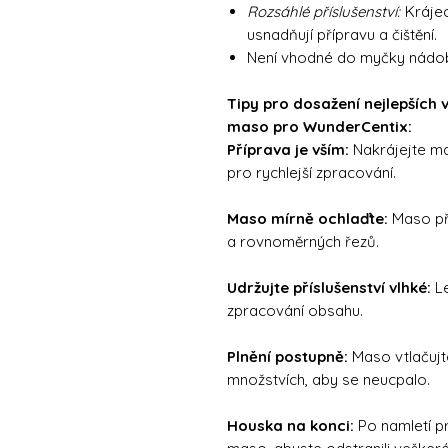
Rozsáhlé příslušenství:
Krájecí
usnadňují přípravu a čištění.
Není vhodné do myčky nádob
Tipy pro dosažení nejlepších
maso pro WunderCentix:
Příprava je vším:
Nakrájejte m
pro rychlejší zpracování.
Maso mírně ochlaďte:
Maso př
a rovnoměrných řezů.
Udržujte příslušenství vlhké:
Le
zpracování obsahu.
Plnění postupně:
Maso vtlačujt
množstvích, aby se neucpalo.
Houska na konci:
Po namletí p