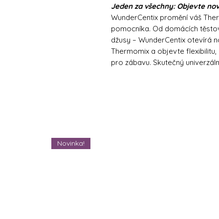
Jeden za všechny:
Objevte nov
WunderCentix promění váš The
pomocníka. Od domácích těstov
džusy – WunderCentix otevírá no
Thermomix a objevte flexibilit
pro zábavu. Skutečný univerzál
Novinka!