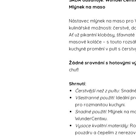
Mlýnek na maso
Nástavec mlýnek na maso pro W
kulinářské možnosti: čerstvé, d
Ať už pikantní klobásy, šťavna
masové koláče – s touto rozsáh
kuchyně promění v pult s čerstv
Žádné srovnání s hotovými v
chuť!
Shrnutí:
Čerstvější než z pultu:
Snadné 
Všestranné použití:
Ideální p
pro rozmanitou kuchyni.
Snadné použití:
Mlýnek na ma
WunderCentixu.
Vysoce kvalitní materiály:
Ro
pouzdru a čepelím z nerezové