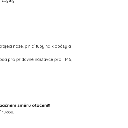
 zbytky.
.
ájecí nože, plnicí tuby na klobásy a
í osa pro přídavné nástavce pro TM6,
 opačném směru otáčení!!
 rukou.