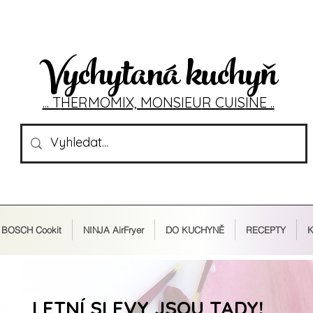
Vychytaná kuchyň
... T
HERMOMIX, MONSIEU
R CUIS
INE ..
BOSCH Cookit
NINJA AirFryer
DO KUCHYNĚ
RECEPTY
K
LETNÍ SLEVY JSOU TADY!