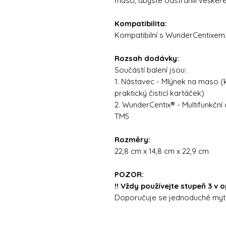
maso, abyste odstranili veškeré
Kompatibilita:
Kompatibilní s WunderCentixem
Rozsah dodávky:
Součástí balení jsou:
1. Nástavec - Mlýnek na maso (kr
praktický čisticí kartáček)
2. WunderCentix® - Multifunkčn
TM5
Rozměry:
22,8 cm x 14,8 cm x 22,9 cm
POZOR:
!! Vždy používejte stupeň 3 v
Doporučuje se jednoduché mytí