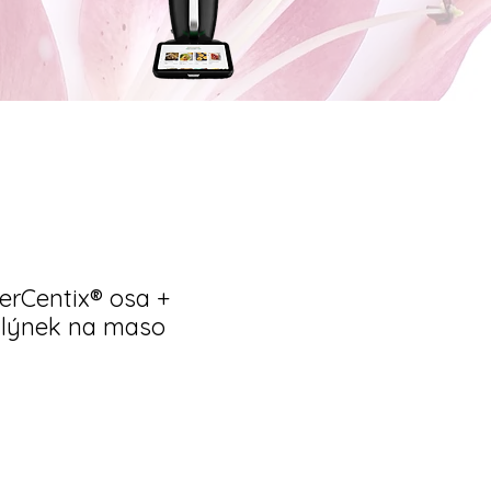
rCentix® osa +
Mlýnek na maso
a