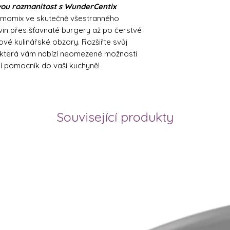
ou rozmanitost s WunderCentix
rmomix ve skutečně všestranného
in přes šťavnaté burgery až po čerstvé
vé kulinářské obzory. Rozšiřte svůj
u, která vám nabízí neomezené možnosti
ní pomocník do vaší kuchyně!
Související produkty