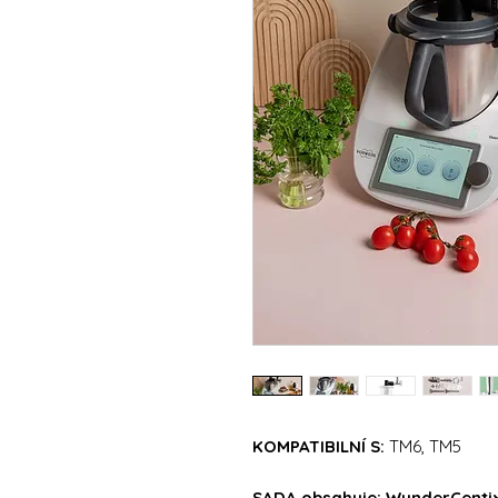
KOMPATIBILNÍ S:
TM6, TM5
SADA obsahuje: WunderCentix®