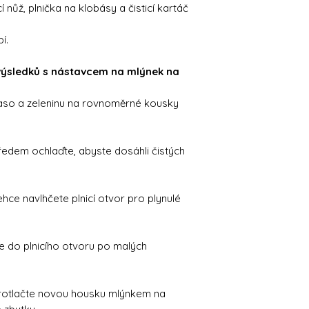
 nůž, plnička na klobásy a čisticí kartáč
í.
 výsledků s nástavcem na mlýnek na
aso a zeleninu na rovnoměrné kousky
edem ochlaďte, abyste dosáhli čistých
hce navlhčete plnicí otvor pro plynulé
e do plnicího otvoru po malých
rotlačte novou housku mlýnkem na