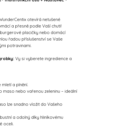
underCentix otevírá netušené
omácí a přesně podle Vaší chuti!
té burgerové placičky nebo domácí
lou řadou příslušenství se Vaše
ými potravinami.
ýrobky:
Vy si vyberete ingredience a
mletí a plnění.
ro maso nebo vařenou zeleninu – ideální
so lze snadno vložit do Vašeho
bustní a odolný díky hliníkovému
 oceli.