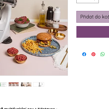
Přidat do ko
 multifunkční osu + Nástavec -