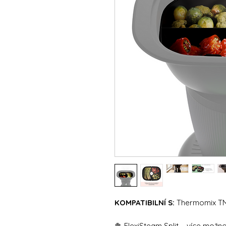
KOMPATIBILNÍ S:
Thermomix T
🥦 FlexiSteam Split – více mo