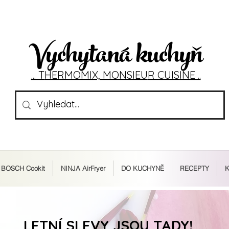
Vychytaná kuchyň
... T
HERMOMIX, MONSIEU
R CUIS
INE ..
BOSCH Cookit
NINJA AirFryer
DO KUCHYNĚ
RECEPTY
K
LETNÍ SLEVY JSOU TADY!