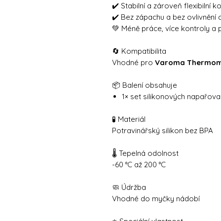
✔️ Stabilní a zároveň flexibilní 
✔️ Bez zápachu a bez ovlivnění 
💚 Méně práce, více kontroly a 
🔄 Kompatibilita
Vhodné pro
Varoma Thermom
📦 Balení obsahuje
1× set silikonových napařova
🧪 Materiál
Potravinářský silikon bez BPA
🌡️ Tepelná odolnost
-60 °C až 200 °C
🧼 Údržba
Vhodné do myčky nádobí