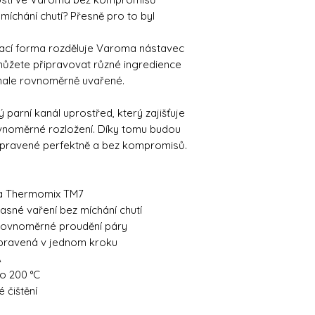
míchání chutí? Přesně pro to byl
ací forma rozděluje Varoma nástavec
můžete připravovat různé ingredience
nale rovnoměrně uvařené.
 parní kanál uprostřed, který zajišťuje
 rovnoměrné rozložení. Díky tomu budou
připravené perfektně a bez kompromisů.
ma Thermomix TM7
sné vaření bez míchání chutí
 rovnoměrné proudění páry
připravená v jednom kroku
A
o 200 °C
 čištění