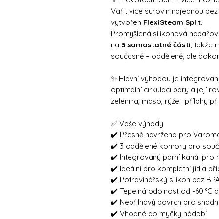
Vařit více surovin najednou bez 
vytvořen
FlexiSteam Split
.
Promyšlená silikonová napařov
na
3 samostatné části
, takže 
současně – odděleně, ale doko
✨ Hlavní výhodou je integrovaný
optimální cirkulaci páry a její
zelenina, maso, rýže i přílohy 
✅ Vaše výhody
✔️ Přesně navrženo pro Varo
✔️ 3 oddělené komory pro souča
✔️ Integrovaný parní kanál pro
✔️ Ideální pro kompletní jídla 
✔️ Potravinářský silikon bez BP
✔️ Tepelná odolnost od -60 °C d
✔️ Nepřilnavý povrch pro snadné
✔️ Vhodné do myčky nádobí