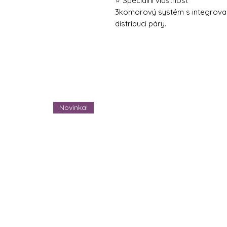
⭐ Speciální vlastnost
3komorový systém s integrov
distribuci páry.
Novinka!