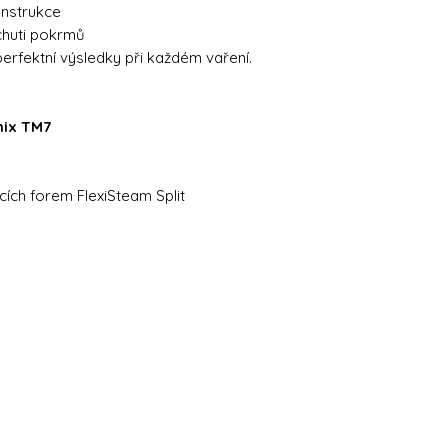
konstrukce
chuti pokrmů
perfektní výsledky při každém vaření.
ix TM7
cích forem FlexiSteam Split