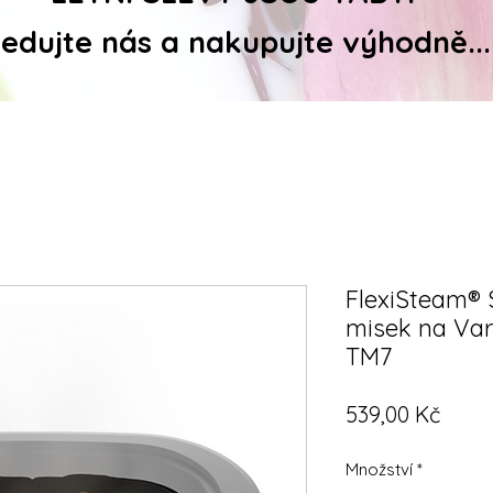
ledujte nás a nakupujte výhodně...
FlexiSteam® S
misek na Va
TM7
Cena
539,00 Kč
Množství
*