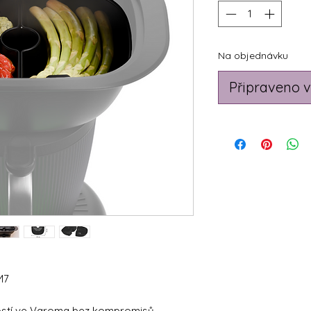
Na objednávku
Připraveno v
M7
žností ve Varoma bez kompromisů