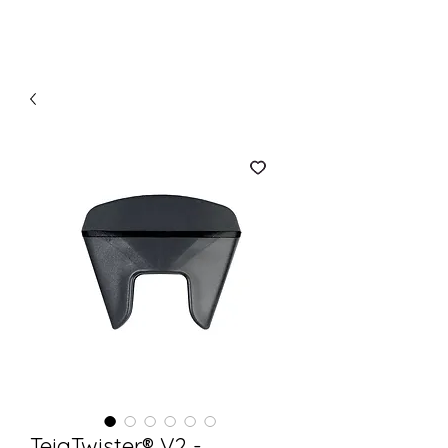
TeigTwister® V2 -