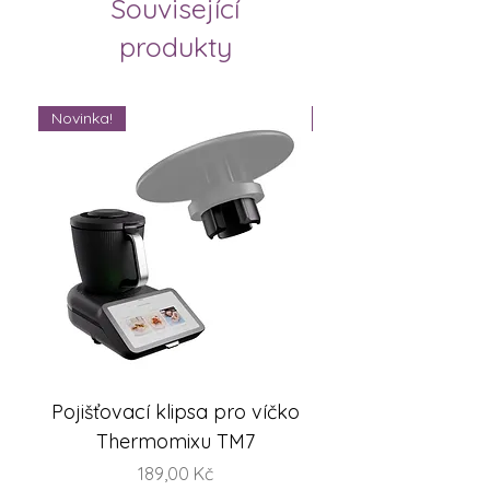
Související
produkty
Novinka!
Novinka!
Pojišťovací klipsa pro víčko
FlexiSteam® Split -
Thermomixu TM7
sada misek na V
Cena
189,00 Kč