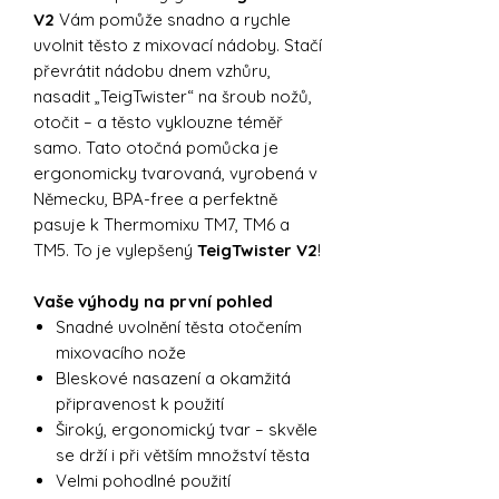
V2
Vám pomůže snadno a rychle
uvolnit těsto z mixovací nádoby. Stačí
převrátit nádobu dnem vzhůru,
nasadit „TeigTwister“ na šroub nožů,
otočit – a těsto vyklouzne téměř
samo. Tato otočná pomůcka je
ergonomicky tvarovaná, vyrobená v
Německu, BPA-free a perfektně
pasuje k Thermomixu TM7, TM6 a
TM5. To je vylepšený
TeigTwister V2
!
Vaše výhody na první pohled
Snadné uvolnění těsta otočením
mixovacího nože
Bleskové nasazení a okamžitá
připravenost k použití
Široký, ergonomický tvar – skvěle
se drží i při větším množství těsta
Velmi pohodlné použití