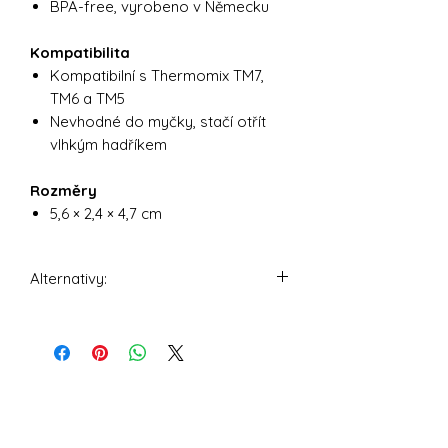
BPA-free, vyrobeno v Německu
Kompatibilita
Kompatibilní s Thermomix TM7,
TM6 a TM5
Nevhodné do myčky, stačí otřít
vlhkým hadříkem
Rozměry
5,6 × 2,4 × 4,7 cm
Alternativy:
Magnetický odstraňovač těsta pro
Thermomix TM6, TM5
Odstraňovač těsta Mixcover pro
Thermomix TM6, TM5, TM31