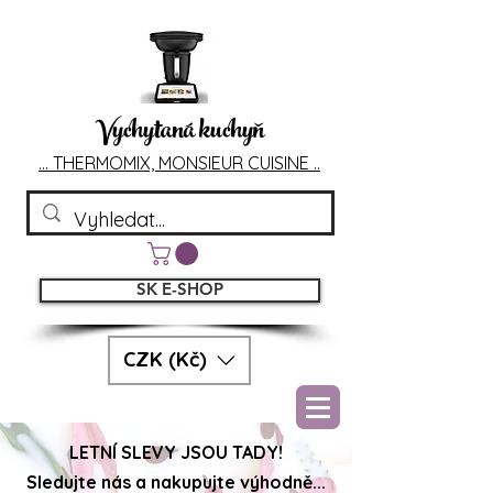
Vychytaná kuchyň
... T
HERMOMIX, MONSIEU
R CUIS
INE ..
SK E-SHOP
CZK (Kč)
LETNÍ SLEVY JSOU TADY!
Sledujte nás a nakupujte výhodně...