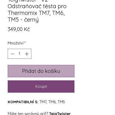
Odstraňovač těsta pro
Thermomix TM7, TM6,
TM5 - černý
Cena
349,00 Kč
Množství
*
Přidat do košíku
Koupit
KOMPATIBILNÍ S:
TM7, TM6, TM5
Máte ten správný grif?
TeigTwister