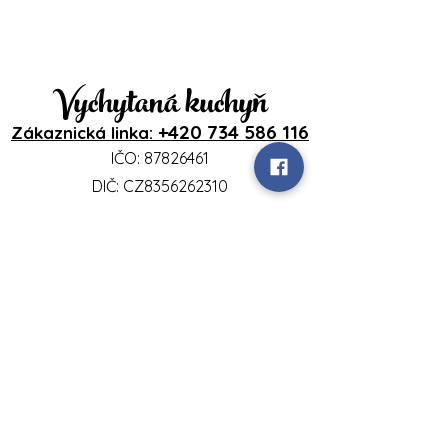
Vychytaná kuchyň
+420 734 586 116
Zákaznická linka:
IČO:
87826461
DIČ: CZ8356262310
Přihlášení
www.vychytanakuchyn.cz
Sedlíšťka 18
46344 Sedlíšťka
vychytanakuchyn@gmail.com