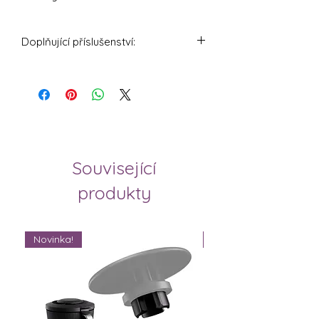
Doplňující příslušenství:
WunderMat® - Prémiová silikonová
podložka na přípravu těsta
Související
produkty
Novinka!
Novinka!