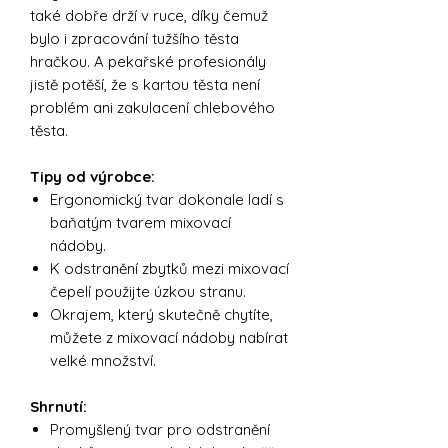
také dobře drží v ruce, díky čemuž
bylo i zpracování tužšího těsta
hračkou. A pekařské profesionály
jistě potěší, že s kartou těsta není
problém ani zakulacení chlebového
těsta.
Tipy od výrobce:
Ergonomický tvar dokonale ladí s
baňatým tvarem mixovací
nádoby.
K odstranění zbytků mezi mixovací
čepelí použijte úzkou stranu.
Okrajem, který skutečně chytíte,
můžete z mixovací nádoby nabírat
velké množství.
Shrnutí:
Promyšlený tvar pro odstranění