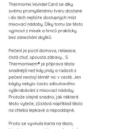
Thermomix WunderCard se díky
svému promyšlenému tvaru dostane
i do těch nejhůře dostupných míst
mixovací nádoby. Díky tomu lze těsto
vyjmout z misek a hrnců prakticky
bez zanechání zbytků.
Pečení je pocit domova, relaxace,
čistá chuť, spousta zábavy... S
Thermomixem® je příprava těsta
snadnější než kdy jindy a radosti z
pečení nestojí téměř nic v cestě. Jen
kdyby nebylo často zdlouhavého
vyškrabávání z mixovací nádoby.
Protože stejně snadno, jak některé
těsto vyteče, zůstává například těsto
na chleba lepkavé a nepoddajné.
Proto se vyvinula karta na těsto,