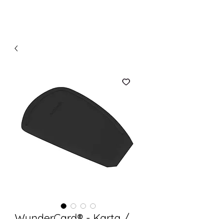
WunderCard® - Karta /