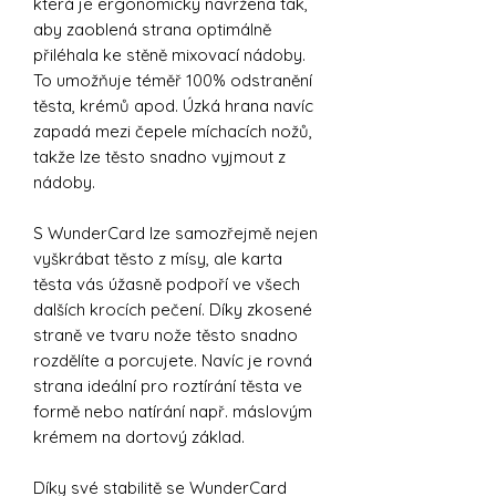
která je ergonomicky navržena tak,
aby zaoblená strana optimálně
přiléhala ke stěně mixovací nádoby.
To umožňuje téměř 100% odstranění
těsta, krémů apod. Úzká hrana navíc
zapadá mezi čepele míchacích nožů,
takže lze těsto snadno vyjmout z
nádoby.
S WunderCard lze samozřejmě nejen
vyškrábat těsto z mísy, ale karta
těsta vás úžasně podpoří ve všech
dalších krocích pečení. Díky zkosené
straně ve tvaru nože těsto snadno
rozdělíte a porcujete. Navíc je rovná
strana ideální pro roztírání těsta ve
formě nebo natírání např. máslovým
krémem na dortový základ.
Díky své stabilitě se WunderCard