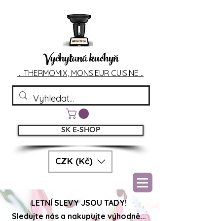
Vychytaná kuchyň
... T
HERMOMIX, MONSIEU
R CUIS
INE ..
SK E-SHOP
CZK (Kč)
LETNÍ SLEVY JSOU TADY!
Sledujte nás a nakupujte výhodně...