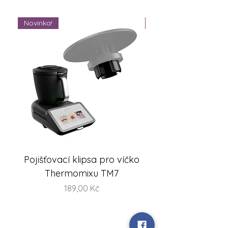
Novinka!
Novinka!
Pojišťovací klipsa pro víčko
FlexiSteam® Split -
Thermomixu TM7
sada misek na V
Cena
189,00 Kč