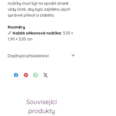
nožičky musí být na spodní straně
vždy čisté, aby bylo zajištěno jejich
správné přilnutí a stabilita.
Rozměry
📏
Každá silikonová nožička:
3,05 ×
1,90 × 3,05 cm
Doplňující příslušenství:
EasySlider® - Posuvná podložka pro
Thermomix TM7 - černá
KitchenSlider® H - Prémiová posuvná
podložka pro Thermomix TM7 - buk
Související
KitchenSlider® H - Prémiová posuvná
podložka pro Thermomix TM7 - dub
produkty