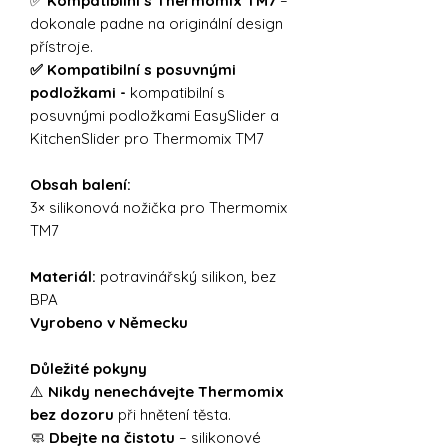
✅
Kompatibilní s Thermomix TM7
–
dokonale padne na originální design
přístroje.
✅ Kompatibilní s posuvnými
podložkami -
kompatibilní s
posuvnými podložkami EasySlider a
KitchenSlider pro Thermomix TM7
Obsah balení:
3× silikonová nožička pro Thermomix
TM7
Materiál:
potravinářský silikon, bez
BPA
Vyrobeno v Německu
Důležité pokyny
⚠️
Nikdy nenechávejte Thermomix
bez dozoru
při hnětení těsta.
🧼
Dbejte na čistotu
– silikonové