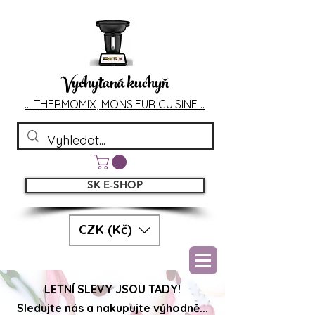
Vychytaná kuchyň
... T
HERMOMIX, MONSIEU
R CUIS
INE ..
SK E-SHOP
CZK (Kč)
LETNÍ SLEVY JSOU TADY!
Sledujte nás a nakupujte výhodně...