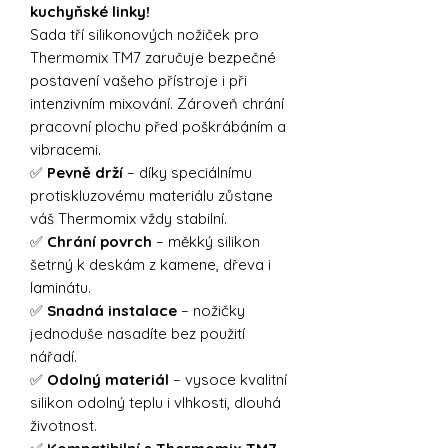
kuchyňské linky!
Sada tří silikonových nožiček pro
Thermomix TM7 zaručuje bezpečné
postavení vašeho přístroje i při
intenzivním mixování. Zároveň chrání
pracovní plochu před poškrábáním a
vibracemi.
✅
Pevně drží
– díky speciálnímu
protiskluzovému materiálu zůstane
váš Thermomix vždy stabilní.
✅
Chrání povrch
– měkký silikon
šetrný k deskám z kamene, dřeva i
laminátu.
✅
Snadná instalace
– nožičky
jednoduše nasadíte bez použití
nářadí.
✅
Odolný materiál
– vysoce kvalitní
silikon odolný teplu i vlhkosti, dlouhá
životnost.