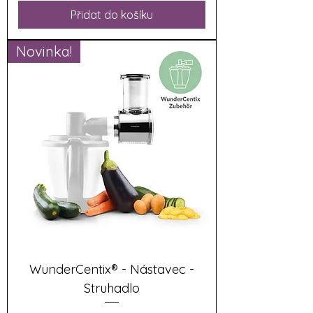
Přidat do košíku
Novinka!
WunderCentix® - Nástavec -
Struhadlo