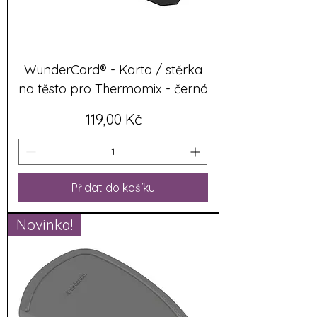
WunderCard® - Karta / stěrka
na těsto pro Thermomix - černá
Cena
119,00 Kč
Přidat do košíku
Novinka!