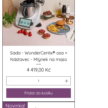
Sada - WunderCentix® osa +
Nástavec - Mlýnek na maso
Cena
4 419,00 Kč
Přidat do košíku
Novinka!