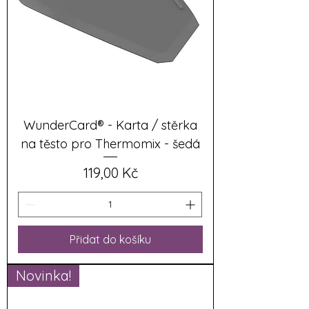
WunderCard® - Karta / stěrka
na těsto pro Thermomix - šedá
Cena
119,00 Kč
Přidat do košíku
Novinka!