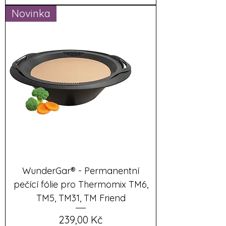
Novinka
WunderGar® - Permanentní
pečící fólie pro Thermomix TM6,
TM5, TM31, TM Friend
Cena
239,00 Kč