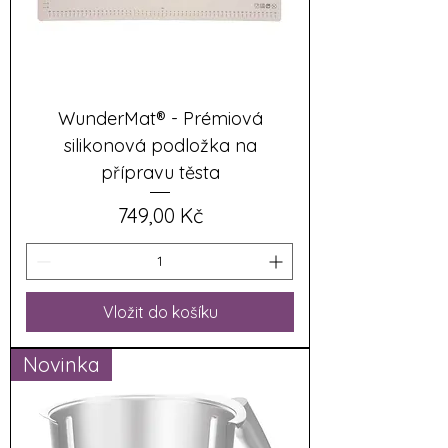
WunderMat® - Prémiová
silikonová podložka na
přípravu těsta
Cena
749,00 Kč
Vložit do košíku
Novinka