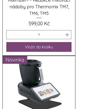
Miximizer® - Redukce mixovací
nádoby pro Thermomix TM7,
TM6, TM5
Cena
599,00 Kč
Vložit do košíku
Novinka