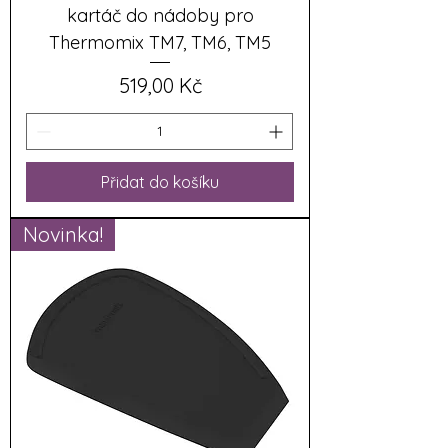
kartáč do nádoby pro
Thermomix TM7, TM6, TM5
Cena
519,00 Kč
Přidat do košíku
Novinka!