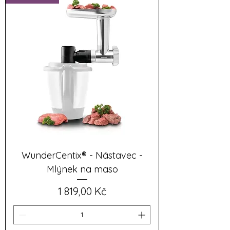
WunderCentix® - Nástavec -
Mlýnek na maso
Cena
1 819,00 Kč