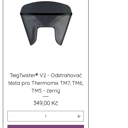
TeigTwister® V2 - Odstraňovač
těsta pro Thermomix TM7, TM6,
TM5 - černý
Cena
349,00 Kč