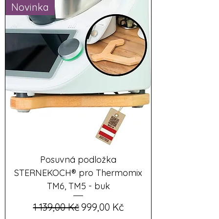
Novinka
Posuvná podložka
STERNEKOCH® pro Thermomix
TM6, TM5 - buk
Běžná cena
Zvýhodněná cena
1 139,00 Kč
999,00 Kč