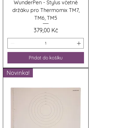
WunderPen - Stylus včetně
držáku pro Thermomix TM7,
TM6, TM5
Cena
379,00 Kč
Přidat do košíku
Novinka!