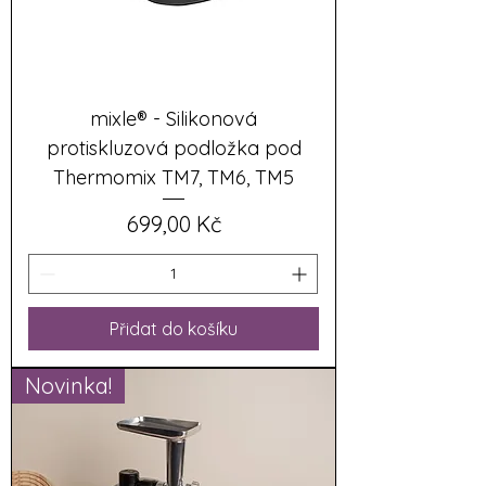
mixle® - Silikonová
protiskluzová podložka pod
Thermomix TM7, TM6, TM5
Cena
699,00 Kč
Přidat do košíku
Novinka!