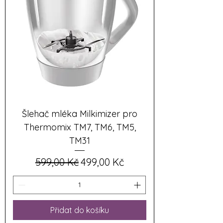
Šlehač mléka Milkimizer pro
Thermomix TM7, TM6, TM5,
TM31
Běžná cena
Zvýhodněná cena
599,00 Kč
499,00 Kč
Přidat do košíku