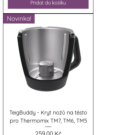
Přidat do košíku
Novinka!
TeigBuddy - Kryt nožů na těsto
pro Thermomix TM7, TM6, TM5
Cena
259,00 Kč