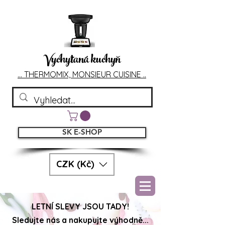
Vychytaná kuchyň
... T
HERMOMIX, MONSIEU
R CUIS
INE ..
SK E-SHOP
CZK (Kč)
LETNÍ SLEVY JSOU TADY!
Sledujte nás a nakupujte výhodně...