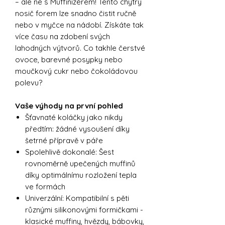
– ale ne s Muffinizérem! Tento chytrý
nosič forem lze snadno čistit ručně
nebo v myčce na nádobí. Získáte tak
více času na zdobení svých
lahodných výtvorů. Co takhle čerstvé
ovoce, barevné posypky nebo
moučkový cukr nebo čokoládovou
polevu?
Vaše výhody na první pohled
Šťavnaté koláčky jako nikdy
předtím: žádné vysoušení díky
šetrné přípravě v páře
Spolehlivě dokonalé: Šest
rovnoměrně upečených muffinů
díky optimálnímu rozložení tepla
ve formách
Univerzální: Kompatibilní s pěti
různými silikonovými formičkami -
klasické muffiny, hvězdy, bábovky,