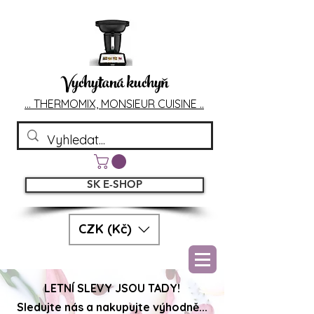
Vychytaná kuchyň
... T
HERMOMIX, MONSIEU
R CUIS
INE ..
SK E-SHOP
CZK (Kč)
LETNÍ SLEVY JSOU TADY!
Sledujte nás a nakupujte výhodně...