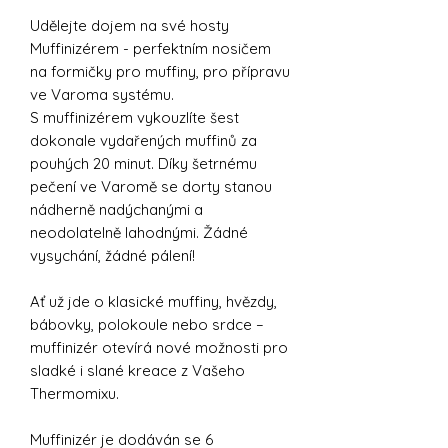
Udělejte dojem na své hosty
Muffinizérem - perfektním nosičem
na formičky pro muffiny, pro přípravu
ve Varoma systému.
S muffinizérem vykouzlíte šest
dokonale vydařených muffinů za
pouhých 20 minut. Díky šetrnému
pečení ve Varomě se dorty stanou
nádherně nadýchanými a
neodolatelně lahodnými. Žádné
vysychání, žádné pálení!
Ať už jde o klasické muffiny, hvězdy,
bábovky, polokoule nebo srdce –
muffinizér otevírá nové možnosti pro
sladké i slané kreace z Vašeho
Thermomixu.
Muffinizér je dodáván se 6