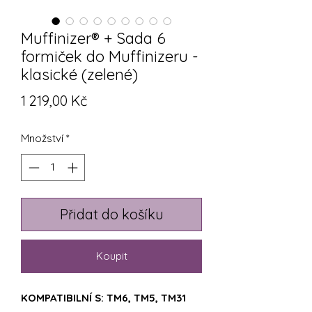
Muffinizer® + Sada 6
formiček do Muffinizeru -
klasické (zelené)
Cena
1 219,00 Kč
Množství
*
Přidat do košíku
Koupit
KOMPATIBILNÍ S: TM6, TM5, TM31