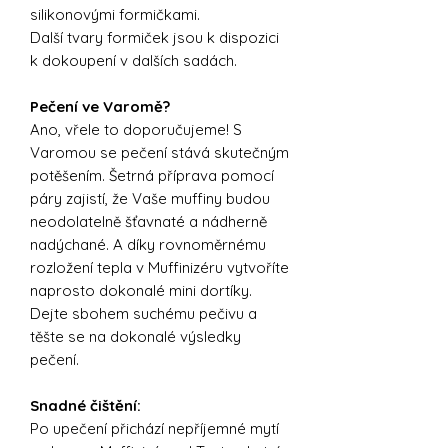
silikonovými formičkami.
Další tvary formiček jsou k dispozici
k dokoupení v dalších sadách.
Pečení ve Varomě?
Ano, vřele to doporučujeme! S
Varomou se pečení stává skutečným
potěšením. Šetrná příprava pomocí
páry zajistí, že Vaše muffiny budou
neodolatelně šťavnaté a nádherně
nadýchané. A díky rovnoměrnému
rozložení tepla v Muffinizéru vytvoříte
naprosto dokonalé mini dortíky.
Dejte sbohem suchému pečivu a
těšte se na dokonalé výsledky
pečení.
Snadné čištění:
Po upečení přichází nepříjemné mytí