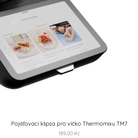
Rychlý náhled
Pojišťovací klipsa pro víčko Thermomixu TM7
Cena
189,00 Kč