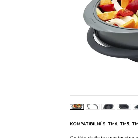
KOMPATIBILNÍ S: TM6, TM5, T
Od této chvíle je v nástavci na 