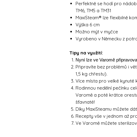
Perfektně se hodí pro nád
TM6, TM5 a TM31
MaxiSteam® lze flexibilně kom
Výška 6 cm
Možno mýt v myčce
Vyrobeno v Německu z potra
Tipy na využití:
Nyní lze ve Varomě připravovat
Připravíte bez problémů i vět
1,5 kg chřestu).
Více místa pro velké kynuté k
Rodinnou nedělní pečínku ce
Varomě a poté krátce orest
šťavnaté!
Díky MaxiSteamu můžete dát n
Recepty vše v jednom až pro
Ve Varomě můžete sterilizova