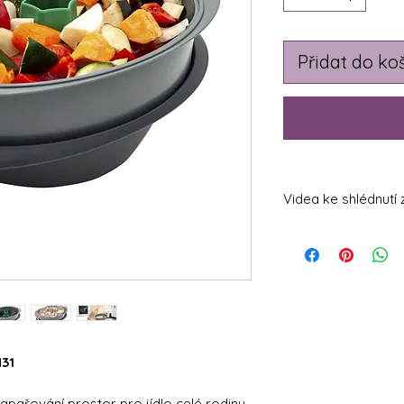
Přidat do ko
Videa ke shlédnutí 
https://www.yout
https://youtube.
si=LqRwiakHbO70
M31
napařování prostor pro jídlo celé rodiny.