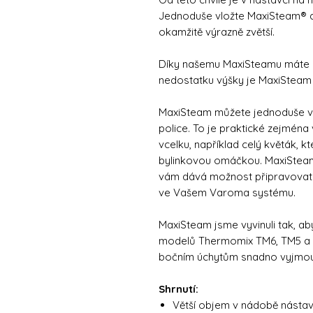
Jednoduše vložte MaxiSteam® 
okamžitě výrazně zvětší.
Díky našemu MaxiSteamu máte ny
nedostatku výšky je MaxiSteam 
MaxiSteam můžete jednoduše vl
police. To je praktické zejména 
vcelku, například celý květák, 
bylinkovou omáčkou. MaxiSteam 
vám dává možnost připravovat
ve Vašem Varoma systému.
MaxiSteam jsme vyvinuli tak, a
modelů Thermomix TM6, TM5 a TM
bočním úchytům snadno vyjmout, 
Shrnutí:
Větší objem v nádobě násta