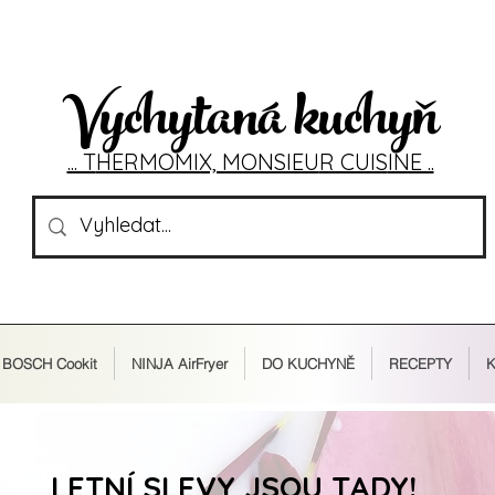
Vychytaná kuchyň
... T
HERMOMIX, MONSIEU
R CUIS
INE ..
BOSCH Cookit
NINJA AirFryer
DO KUCHYNĚ
RECEPTY
K
LETNÍ SLEVY JSOU TADY!