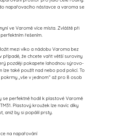
do napařovacího nástavce a varoma se
ní ve Varomě více místa. Zvláště při
perfektním řešením.
ožit mezi víko a nádobu Varoma bez
v případě, že chcete vařit větší suroviny
který později pokapete lahodnou sýrovo-
lze také použít nad nebo pod policí. To
 pokrmy „vše v jednom“ až pro 8 osob
by se perfektně hodil k plastové Varomě
31. Plastový kroužek lze navíc díky
aniž by si popálil prsty.
vce na napařování