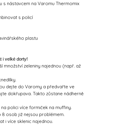
obu s nástavcem na Varomu Thermomix
binovat s policí
vinářského plastu
 i velké dorty!
ší množství zeleniny najednou (např. až
nedlíky.
lou dejte do Varomy a předvařte ve
ujte dokřupava. Takto zůstane nádherně
a polici více formiček na muffiny.
 8 osob již nejsou problémem.
t i více sklenic najednou.