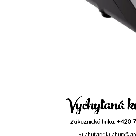
Vychytaná k
+420 7
Zákaznická linka:
vychytanakuchyn@gm