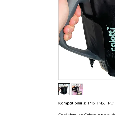
Kompatibilní s:
TM6, TM5, TM31
Cool Many od Calotti je první c