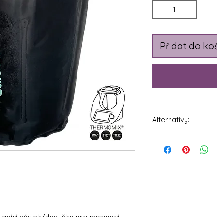
Přidat do ko
Alternativy:
Calotti® Cool Many 
mixovací nádobu T
hladící návlek/destička pro mixovací