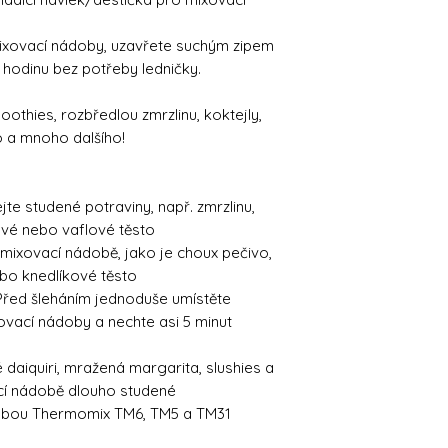
mixovací nádoby, uzavřete suchým zipem
hodinu bez potřeby ledničky.
moothies, rozbředlou zmrzlinu, koktejly,
o a mnoho dalšího!
e studené potraviny, např. zmrzlinu,
ové nebo vaflové těsto
 v mixovací nádobě, jako je choux pečivo,
bo knedlíkové těsto
Před šleháním jednoduše umístěte
ovací nádoby a nechte asi 5 minut
é daiquiri, mražená margarita, slushies a
í nádobě dlouho studené
dobou Thermomix TM6, TM5 a TM31