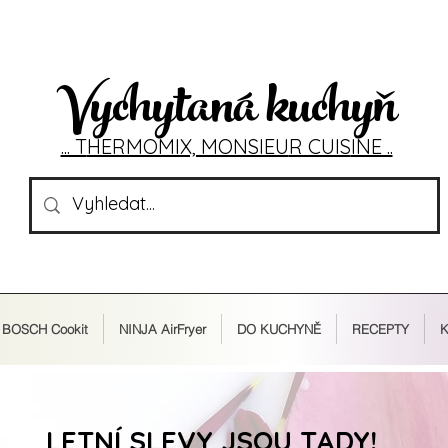
Vychytaná kuchyň
... T
HERMOMIX, MONSIEU
R CUIS
INE ..
BOSCH Cookit
NINJA AirFryer
DO KUCHYNĚ
RECEPTY
K
LETNÍ SLEVY JSOU TADY!