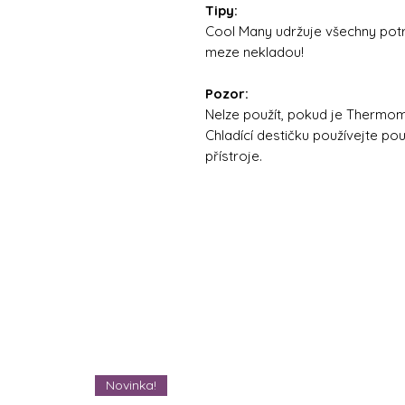
Tipy:
Cool Many udržuje všechny potr
meze nekladou!
Pozor:
Nelze použít, pokud je Thermom
Chladící destičku používejte p
přístroje.
Novinka!