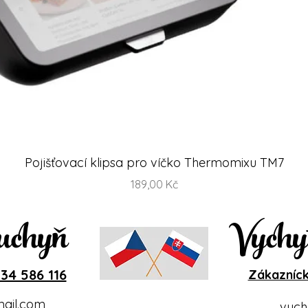
Rychlý náhled
Pojišťovací klipsa pro víčko Thermomixu TM7
Cena
189,00 Kč
uchyň
Vychy
34 586 116
Zákazníck
ail.com
vych