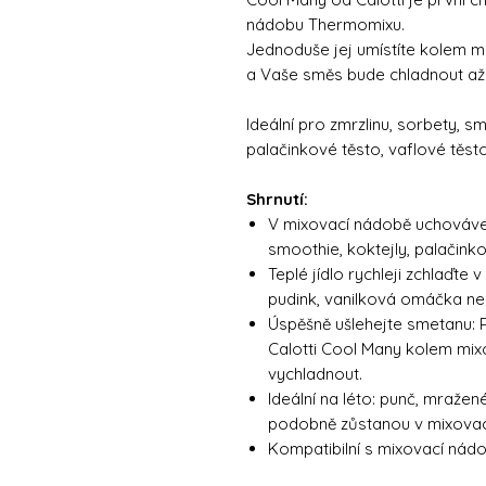
nádobu Thermomixu.
Jednoduše jej umístíte kolem 
a Vaše směs bude chladnout až 
Ideální pro zmrzlinu, sorbety, s
palačinkové těsto, vaflové těst
Shrnutí:
V mixovací nádobě uchovávejt
smoothie, koktejly, palačink
Teplé jídlo rychleji zchlaďte
pudink, vanilková omáčka ne
Úspěšně ušlehejte smetanu: 
Calotti Cool Many kolem mix
vychladnout.
Ideální na léto: punč, mražen
podobně zůstanou v mixovac
Kompatibilní s mixovací ná