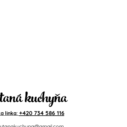
taná kuchyňa
+420 734 586 116
a linka:
ytanakuchyna@gmail.com