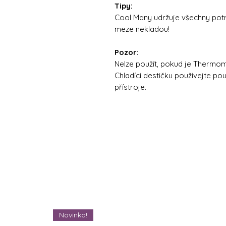
Tipy:
Cool Many udržuje všechny potr
meze nekladou!
Pozor:
Nelze použít, pokud je Thermom
Chladící destičku používejte p
přístroje.
Novinka!