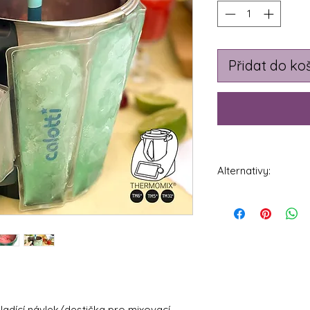
Přidat do ko
Alternativy:
Calotti® Cool Many 
mixovací nádobu T
hladící návlek/destička pro mixovací