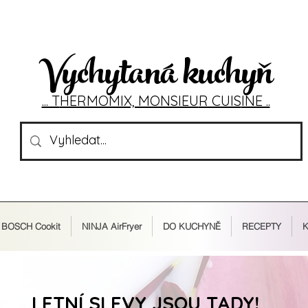
Vychytaná kuchyň
... T
HERMOMIX, MONSIEU
R CUIS
INE ..
BOSCH Cookit
NINJA AirFryer
DO KUCHYNĚ
RECEPTY
K
LETNÍ SLEVY JSOU TADY!