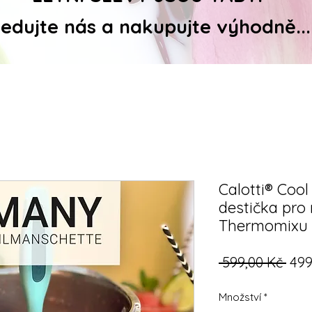
ledujte nás a nakupujte výhodně...
Calotti® Cool
destička pro
Thermomixu 
Běž
 599,00 Kč 
499
cen
Množství
*