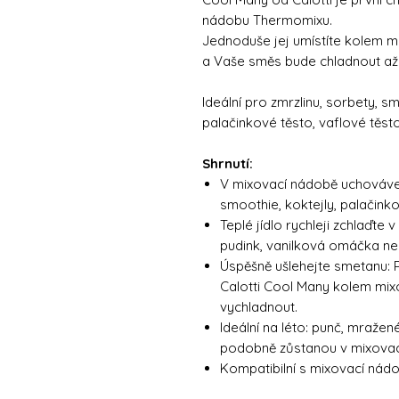
nádobu Thermomixu.
Jednoduše jej umístíte kolem 
a Vaše směs bude chladnout až 
Ideální pro zmrzlinu, sorbety, s
palačinkové těsto, vaflové těst
Shrnutí:
V mixovací nádobě uchovávejt
smoothie, koktejly, palačink
Teplé jídlo rychleji zchlaďte
pudink, vanilková omáčka ne
Úspěšně ušlehejte smetanu: 
Calotti Cool Many kolem mix
vychladnout.
Ideální na léto: punč, mražen
podobně zůstanou v mixovac
Kompatibilní s mixovací ná