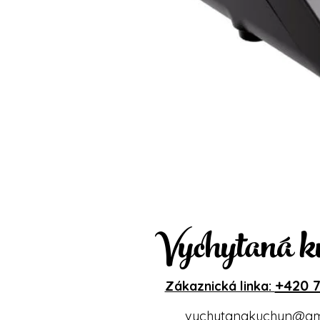
Vychytaná k
+420 7
Zákaznická linka:
vychytanakuchyn@gm