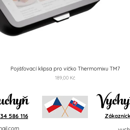
Rychlý náhled
Pojišťovací klipsa pro víčko Thermomixu TM7
Cena
189,00 Kč
uchyň
Vychy
34 586 116
Zákazníck
ail.com
vych