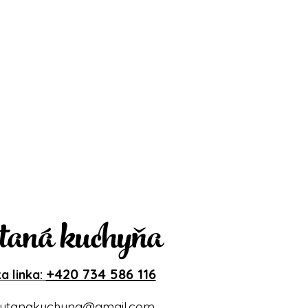
taná kuchyňa
+420 734 586 116
a linka:
ytanakuchyna@gmail.com