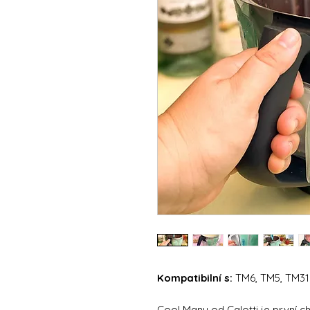
Kompatibilní s:
TM6, TM5, TM31
Cool Many od Calotti je první c