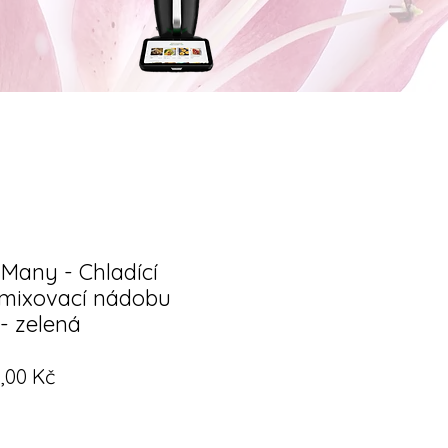
 Many - Chladící
 mixovací nádobu
- zelená
ná
Zvýhodněná
,00 Kč
a
cena