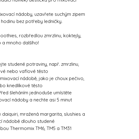
mixovací nádoby, uzavřete suchým zipem
hodinu bez potřeby ledničky.
moothies, rozbředlou zmrzlinu, koktejly,
o a mnoho dalšího!
e studené potraviny, např. zmrzlinu,
ové nebo vaflové těsto
 v mixovací nádobě, jako je choux pečivo,
bo knedlíkové těsto
Před šleháním jednoduše umístěte
ovací nádoby a nechte asi 5 minut
é daiquiri, mražená margarita, slushies a
í nádobě dlouho studené
dobou Thermomix TM6, TM5 a TM31