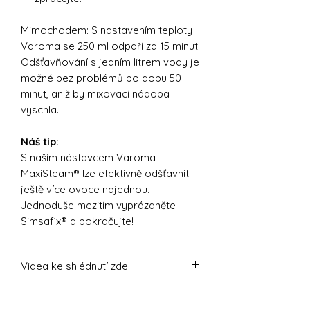
Mimochodem: S nastavením teploty
Varoma se 250 ml odpaří za 15 minut.
Odšťavňování s jedním litrem vody je
možné bez problémů po dobu 50
minut, aniž by mixovací nádoba
vyschla.
Náš tip:
S naším nástavcem Varoma
MaxiSteam® lze efektivně odšťavnit
ještě více ovoce najednou.
Jednoduše mezitím vyprázdněte
Simsafix® a pokračujte!
Videa ke shlédnutí zde:
https://youtu.be/gW3kpP2LJb8