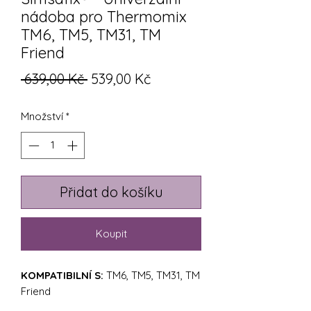
nádoba pro Thermomix
TM6, TM5, TM31, TM
Friend
Běžná
Zvýhodněná
 639,00 Kč 
539,00 Kč
cena
cena
Množství
*
Přidat do košíku
Koupit
KOMPATIBILNÍ S:
TM6, TM5, TM31, TM
Friend