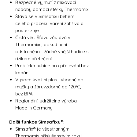
Bezpečné vyjmutí z mixovací
nádoby pomocí stěrky Thermomix
Šťáva se v Simsafixu během
celého procesu vaření zahřívá a
pasterizuje
Čistá věc! Šťáva zůstává v
Thermomixu, dokud není
odstraněna - žádné vnější hadice s
rizikem přetečení
Praktická hubice pro přelévání bez
kapání
Vysoce kvalitní plast, vhodný do
myčky a žáruvzdorný do 120°C,
bez BPA
Regionální, udržitelná výroba -
Made in Germany
Další funkce Simsafixu®:
Simsafix® je všestranným
Thermomix příslušenstvím roku!