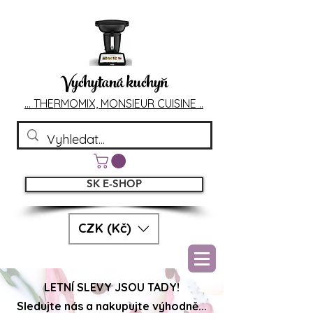
Vychytaná kuchyň
... T
HERMOMIX, MONSIEU
R CUIS
INE ..
SK E-SHOP
CZK (Kč)
LETNÍ SLEVY JSOU TADY!
Sledujte nás a nakupujte výhodně...