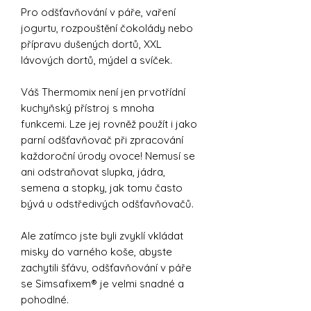
Pro odšťavňování v páře, vaření
jogurtu, rozpouštění čokolády nebo
přípravu dušených dortů, XXL
lávových dortů, mýdel a svíček.
Váš Thermomix není jen prvotřídní
kuchyňský přístroj s mnoha
funkcemi. Lze jej rovněž použít i jako
parní odšťavňovač při zpracování
každoroční úrody ovoce! Nemusí se
ani odstraňovat slupka, jádra,
semena a stopky, jak tomu často
bývá u odstředivých odšťavňovačů.
Ale zatímco jste byli zvyklí vkládat
misky do varného koše, abyste
zachytili šťávu, odšťavňování v páře
se Simsafixem® je velmi snadné a
pohodlné.