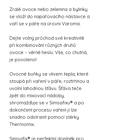
Zralé ovoce nebo zelenina a bylinky
se vloží do napařovacího nástavce a
vaří se v páře na úrovni Varoma.
Dejte volný průchod své kreativitě
při kombinování různých druhů
ovoce – věrně heslu: Vše, co chutná,
je povoleno!
Ovocné buňky se vlivem tepla, které
stoupá při vaření v páře, roztrhnou a
uvolní lahodnou šťávu. Šťáva teče
zpět do mixovací nádoby,
shromažďuje se v Simsafixu® a po
dokončení procesu vaření ji lze
snadno odstranit pomocí stěrky
Thermomix.
Simsafix® je perfektní doplněk pro