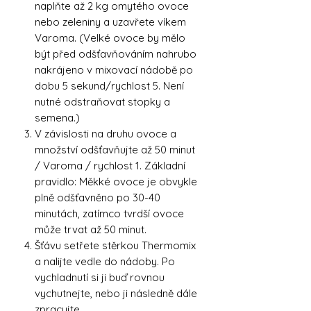
naplňte až 2 kg omytého ovoce
nebo zeleniny a uzavřete víkem
Varoma. (Velké ovoce by mělo
být před odšťavňováním nahrubo
nakrájeno v mixovací nádobě po
dobu 5 sekund/rychlost 5. Není
nutné odstraňovat stopky a
semena.)
V závislosti na druhu ovoce a
množství odšťavňujte až 50 minut
/ Varoma / rychlost 1. Základní
pravidlo: Měkké ovoce je obvykle
plně odšťavněno po 30-40
minutách, zatímco tvrdší ovoce
může trvat až 50 minut.
Šťávu setřete stěrkou Thermomix
a nalijte vedle do nádoby. Po
vychladnutí si ji buď rovnou
vychutnejte, nebo ji následně dále
zpracujte.