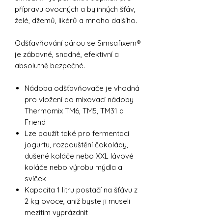
přípravu ovocných a bylinných šťáv,
želé, džemů, likérů a mnoho dalšího.
Odšťavňování párou se Simsafixem®
je zábavné, snadné, efektivní a
absolutně bezpečné.
Nádoba odšťavňovače je vhodná
pro vložení do mixovací nádoby
Thermomix TM6, TM5, TM31 a
Friend
Lze použít také pro fermentaci
jogurtu, rozpouštění čokolády,
dušené koláče nebo XXL lávové
koláče nebo výrobu mýdla a
svíček
Kapacita 1 litru postačí na šťávu z
2 kg ovoce, aniž byste ji museli
mezitím vyprázdnit