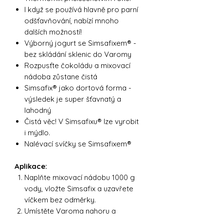
I když se používá hlavně pro parní
odšťavňování, nabízí mnoho
dalších možností!
Výborný jogurt se Simsafixem® -
bez skládání sklenic do Varomy
Rozpusťte čokoládu a mixovací
nádoba zůstane čistá
Simsafix® jako dortová forma -
výsledek je super šťavnatý a
lahodný
Čistá věc! V Simsafixu® lze vyrobit
i mýdlo.
Nalévací svíčky se Simsafixem®
Aplikace:
Naplňte mixovací nádobu 1000 g
vody, vložte Simsafix a uzavřete
víčkem bez odměrky.
Umístěte Varoma nahoru a