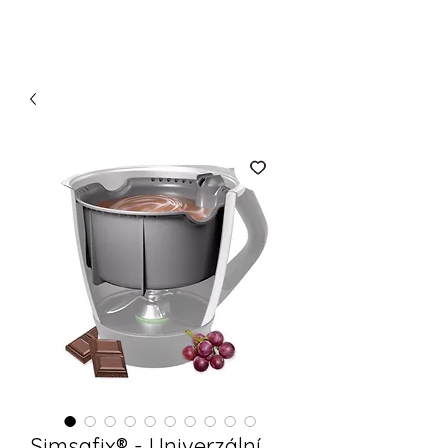
Simsafix® - Univerzální