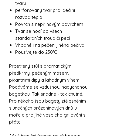
tvaru
perforovaný tvar pro ideální
rozvod tepla
Povrch s nepřilnavým povrchem
Tvar se hodí do všech
standardních troub či pecí
Vhodné i na pečení jiného pečiva
Používejte do 230°C
Prostřený stůl s aromatickými
předkrmy, pečeným masem,
pikantními dipy a lahodným vínem.
Podáváme se vzdušnou, nadýchanou
bagetkou. Tak snadné - tak chutné.
Pro někoho jsou bagety ztělesněním
slunečných prázdninových dnů u
moře a pro jiné veselého grilování s
přáteli.
Ať už tradiční francouzská bageta,