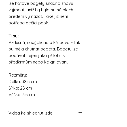
lze hotové bagety snadno znovu
vyjmout, aniž by bylo nutné plech
předem vymazat. Také již není
potřeba pečící papír.
Tipy:
Vzdušná, nadýchaná a křupavá – tak
by měla chutnat bageta. Bagetu lze
podávat nejen jako přílohu k
předkrmům nebo ke grilování.
Rozměry:
Délka: 38,5 cm
Šířka: 28 cm
Výška: 3,5 cm
Videa ke shlédnutí zde:
https://youtu.be/4OUokdRD2b8