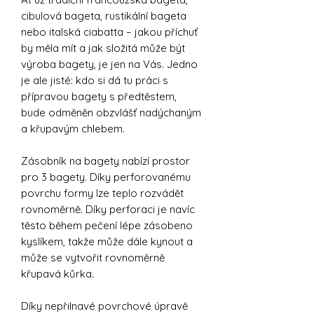
cibulová bageta, rustikální bageta
nebo italská ciabatta – jakou příchuť
by měla mít a jak složitá může být
výroba bagety, je jen na Vás. Jedno
je ale jisté: kdo si dá tu práci s
přípravou bagety s předtěstem,
bude odměněn obzvlášť nadýchaným
a křupavým chlebem.
Zásobník na bagety nabízí prostor
pro 3 bagety. Díky perforovanému
povrchu formy lze teplo rozvádět
rovnoměrně. Díky perforaci je navíc
těsto během pečení lépe zásobeno
kyslíkem, takže může dále kynout a
může se vytvořit rovnoměrně
křupavá kůrka.
Díky nepřilnavé povrchové úpravě