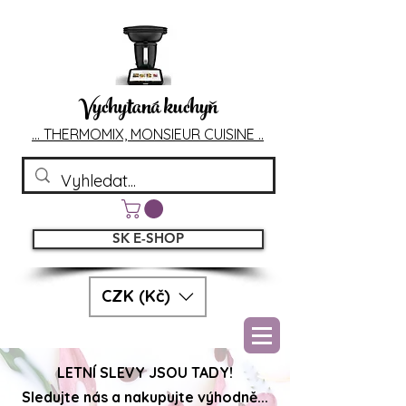
Vychytaná kuchyň
... T
HERMOMIX, MONSIEU
R CUIS
INE ..
SK E-SHOP
CZK (Kč)
LETNÍ SLEVY JSOU TADY!
Sledujte nás a nakupujte výhodně...