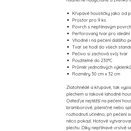
Křupavé houstičky jako od 
Prostor pro 9 ks
Povrch s nepřilnavým povrc
Perforovaný tvar pro ideální
Vhodné i na pečení dalšího p
Tvar se hodí do všech standa
Pečivo si zachová svůj tvar
Použitelné do 230°C
Průměr jednotlivých výklenků
Rozměry 30 cm x 32 cm
Zlatohnědé a křupavé, tak vypa
plechem si takové lahodné hous
Odteď je nejtěžší na pečení hou
bramborové, pšeničné nebo spíš
rozhodnutí učiněno, při pečení s
něco pokazí. Hotové vytvarova
plechu. Díky nepřilnavé vrstvě