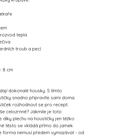
pekaře
hem
 rozvod tepla
ečiva
rdních troub a pecí
: 8 cm
dají dokonalé housky. S tímto
tičky snadno připravíte sami doma.
stiček rozhodnout se pro recept:
e celozrnné? Jakmile je toto
e díky plechu na houstičky jen těžko
né těsto se vkládá přímo do jamek
 se forma nemusí předem vymazávat - od