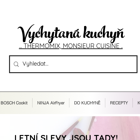
Vychytaná kuchyň
... T
HERMOMIX, MONSIEU
R CUIS
INE ..
BOSCH Cookit
NINJA AirFryer
DO KUCHYNĚ
RECEPTY
K
LETNÍ SLEVY JSOU TADY!