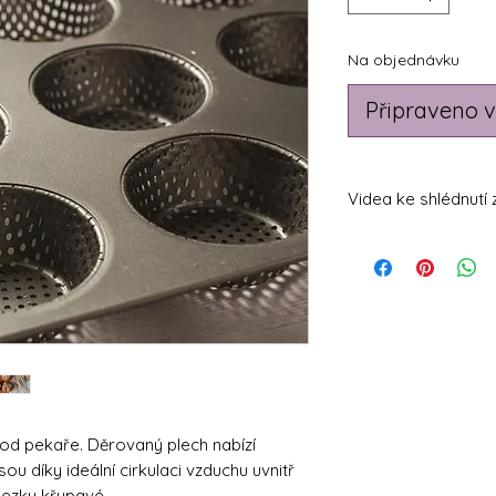
Na objednávku
Připraveno v
Videa ke shlédnutí 
https://youtu.be
https://youtu.be/
od pekaře. Děrovaný plech nabízí
ou díky ideální cirkulaci vzduchu uvnitř
ezky křupavé.