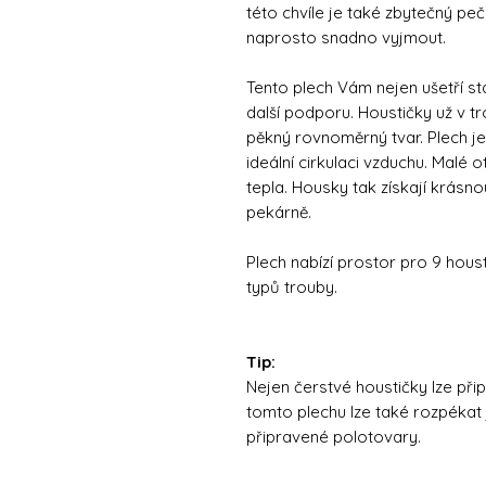
této chvíle je také zbytečný peč
naprosto snadno vyjmout.
Tento plech Vám nejen ušetří st
další podporu. Houstičky už v t
pěkný rovnoměrný tvar. Plech j
ideální cirkulaci vzduchu. Malé 
tepla. Housky tak získají krásno
pekárně.
Plech nabízí prostor pro 9 hous
typů trouby.
Tip:
Nejen čerstvé houstičky lze přip
tomto plechu lze také rozpékat
připravené polotovary.