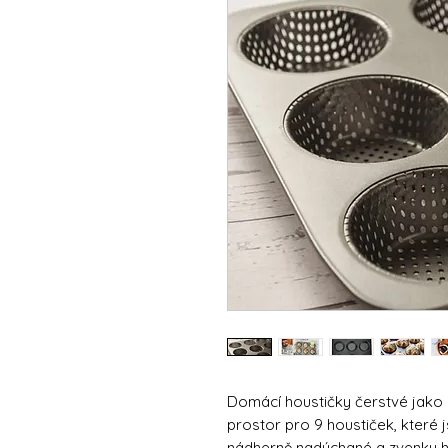
Domácí houstičky čerstvé jako 
prostor pro 9 houstiček, které js
nádherně nadýchané a zvenku h