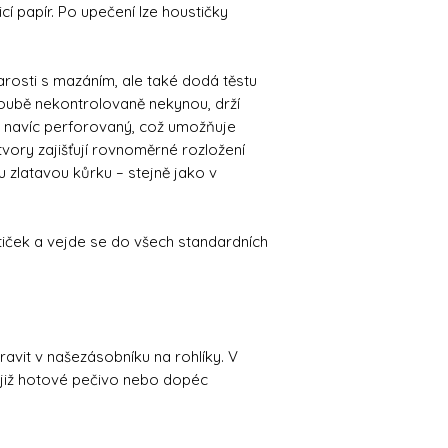
icí papír. Po upečení lze houstičky
arosti s mazáním, ale také dodá těstu
roubě nekontrolovaně nekynou, drží
e navíc perforovaný, což umožňuje
otvory zajišťují rovnoměrné rozložení
u zlatavou kůrku – stejně jako v
tiček a vejde se do všech standardních
ravit v našezásobníku na rohlíky. V
 již hotové pečivo nebo dopéc