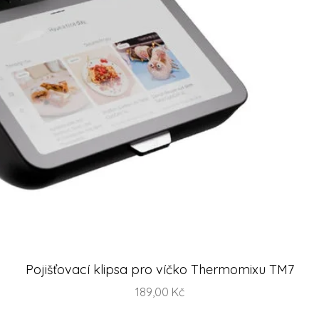
Rychlý náhled
Pojišťovací klipsa pro víčko Thermomixu TM7
Cena
189,00 Kč