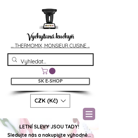
Vychytaná kuchyň
... T
HERMOMIX, MONSIEU
R CUIS
INE ..
SK E-SHOP
CZK (Kč)
LETNÍ SLEVY JSOU TADY!
Sledujte nás a nakupujte výhodně...