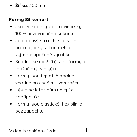
Šířka:
300 mm
Formy Silikomart:
Jsou vyrobeny z potravinářsky
100% nezávadného silikonu.
Jednodušše a rychle se s nimi
pracuje, díky silikonu lehce
vyjmete upečené výrobky.
Snadno se udržují čisté - formy je
možné mýt v myčce.
Formy jsou teplotně odolné -
vhodné pro pečení i zamražení.
Těsto se k formám nelepí a
nepřipaluje.
Formy jsou elastické, flexibilní a
bez zápachu.
Videa ke shlédnutí zde: