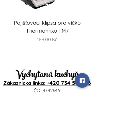
Pojišťovací klipsa pro víčko
FlexiSteam® Split -
Thermomixu TM7
sada misek na V
Cena
189,00 Kč
Vychytaná kuchyň
+420 734 586 116
Zákaznická linka:
IČO:
87826461
DIČ: CZ8356262310
Přihlášení
www.vychytanakuchyn.cz