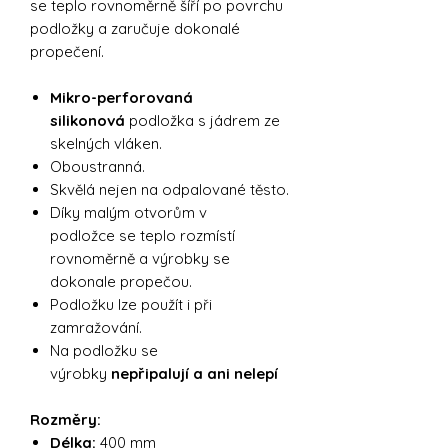
se teplo rovnoměrně šíří po povrchu
podložky a zaručuje dokonalé
propečení.
Mikro-perforovaná
silikonová
podložka s jádrem ze
skelných vláken.
Oboustranná.
Skvělá nejen na odpalované těsto.
Díky malým otvorům v
podložce se teplo rozmístí
rovnoměrně a výrobky se
dokonale propečou.
Podložku lze použít i při
zamražování.
Na podložku se
výrobky
nepřipalují a ani nelepí
Rozměry:
Délka:
400 mm