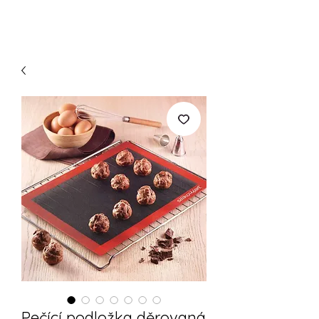
Pečící podložka děrovaná