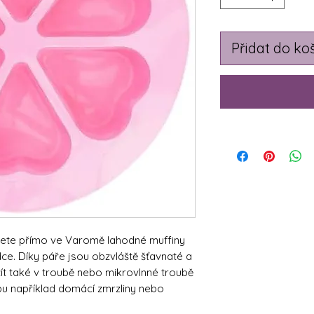
Přidat do ko
čete přímo ve Varomě lahodné muffiny
ce. Díky páře jsou obzvláště šťavnaté a
t také v troubě nebo mikrovlnné troubě
u například domácí zmrzliny nebo