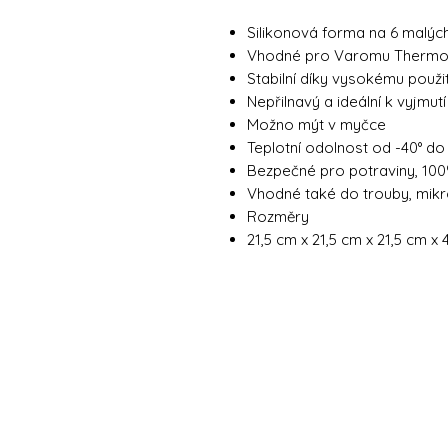
Silikonová forma na 6 malýc
Vhodné pro Varomu Thermom
Stabilní díky vysokému použit
Nepřilnavý a ideální k vyjmut
Možno mýt v myčce
Teplotní odolnost od -40° do
Bezpečné pro potraviny, 100
Vhodné také do trouby, mikr
Rozměry
21,5 cm x 21,5 cm x 21,5 cm x 