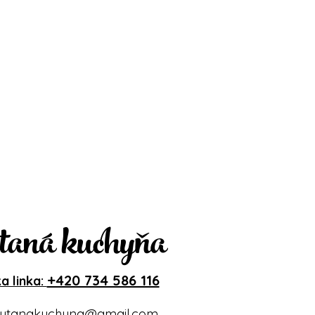
taná kuchyňa
+420 734 586 116
a linka:
ytanakuchyna@gmail.com