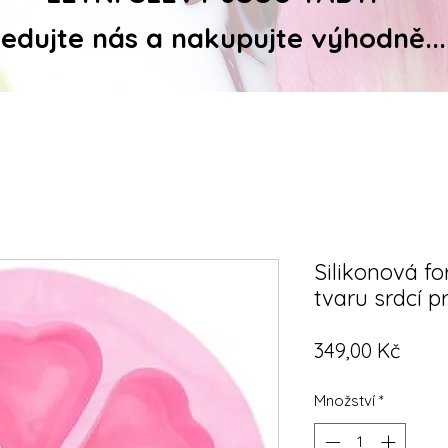
ledujte nás a nakupujte výhodně...
Silikonová f
tvaru srdcí 
Cena
349,00 Kč
Množství
*