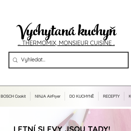
Vychytaná kuchyň
... T
HERMOMIX, MONSIEU
R CUIS
INE ..
BOSCH Cookit
NINJA AirFryer
DO KUCHYNĚ
RECEPTY
K
LETNÍ SLEVY JSOU TADY!