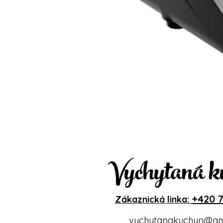
Vychytaná k
+420 7
Zákaznická linka:
vychytanakuchyn@gm