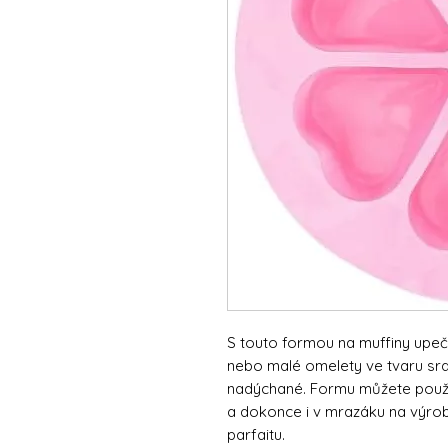
S touto formou na muffiny upe
nebo malé omelety ve tvaru srd
nadýchané. Formu můžete použí
a dokonce i v mrazáku na výrob
parfaitu.