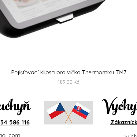
Rychlý náhled
Pojišťovací klipsa pro víčko Thermomixu TM7
Cena
189,00 Kč
uchyň
Vychy
34 586 116
Zákazníck
ail.com
vych