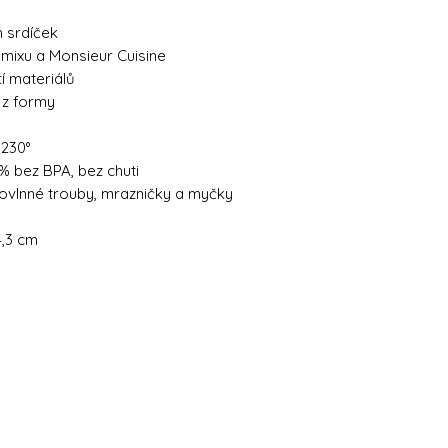
h srdíček
ixu a Monsieur Cuisine
í materiálů
í z formy
 230°
% bez BPA, bez chuti
ovlnné trouby, mrazničky a myčky
4,3 cm