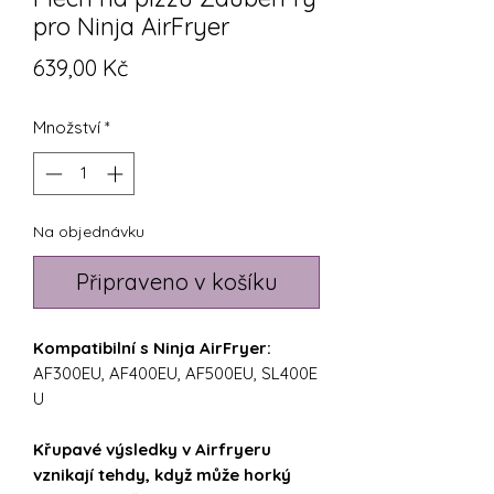
pro Ninja AirFryer
Cena
639,00 Kč
Množství
*
Na objednávku
Připraveno v košíku
Kompatibilní s Ninja AirFryer:
AF300EU, AF400EU, AF500EU, SL400E
U
Křupavé výsledky v Airfryeru
vznikají tehdy, když může horký