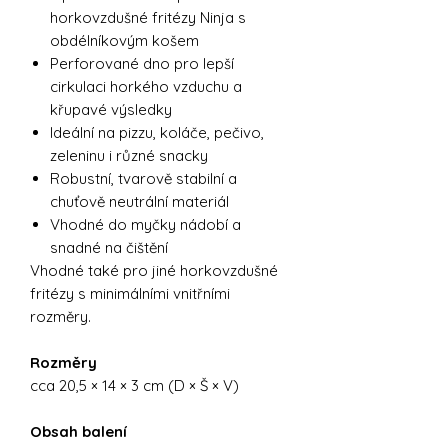
horkovzdušné fritézy Ninja s
obdélníkovým košem
Perforované dno pro lepší
cirkulaci horkého vzduchu a
křupavé výsledky
Ideální na pizzu, koláče, pečivo,
zeleninu i různé snacky
Robustní, tvarově stabilní a
chuťově neutrální materiál
Vhodné do myčky nádobí a
snadné na čištění
Vhodné také pro jiné horkovzdušné
fritézy s minimálními vnitřními
rozměry.
Rozměry
cca 20,5 × 14 × 3 cm (D × Š × V)
Obsah balení