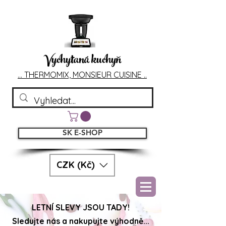
Vychytaná kuchyň
... T
HERMOMIX, MONSIEU
R CUIS
INE ..
SK E-SHOP
CZK (Kč)
LETNÍ SLEVY JSOU TADY!
Sledujte nás a nakupujte výhodně...