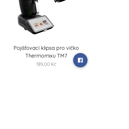
Pojišťovací klipsa pro víčko
FlexiSteam® Split -
Thermomixu TM7
sada misek na V
Cena
189,00 Kč
Vychytaná kuchyň
+420 734 586 116
Zákaznická linka:
IČO:
87826461
DIČ: CZ8356262310