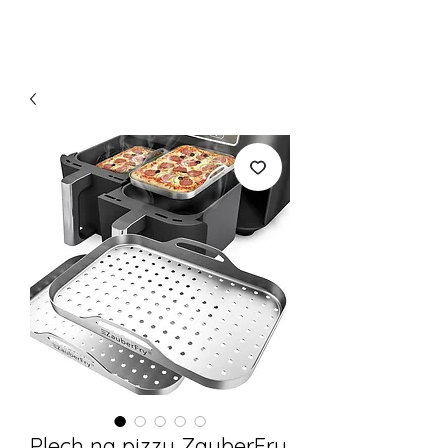
Plech na pizzu ZauberFry