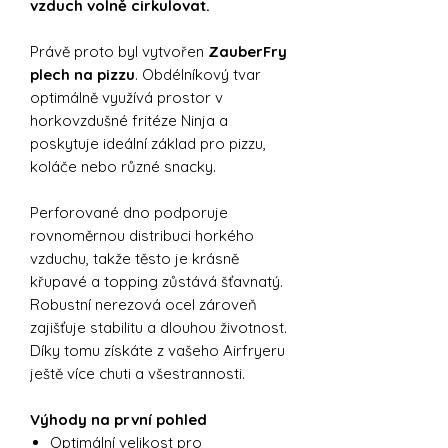
vzduch volně cirkulovat.
Právě proto byl vytvořen
ZauberFry
plech na pizzu
. Obdélníkový tvar
optimálně využívá prostor v
horkovzdušné fritéze Ninja a
poskytuje ideální základ pro pizzu,
koláče nebo různé snacky.
Perforované dno podporuje
rovnoměrnou distribuci horkého
vzduchu, takže těsto je krásně
křupavé a topping zůstává šťavnatý.
Robustní nerezová ocel zároveň
zajišťuje stabilitu a dlouhou životnost.
Díky tomu získáte z vašeho Airfryeru
ještě více chuti a všestrannosti.
Výhody na první pohled
Optimální velikost pro