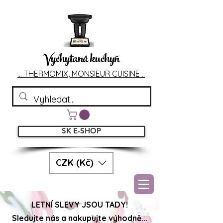
Vychytaná kuchyň
... T
HERMOMIX, MONSIEU
R CUIS
INE ..
SK E-SHOP
CZK (Kč)
LETNÍ SLEVY JSOU TADY!
Sledujte nás a nakupujte výhodně...