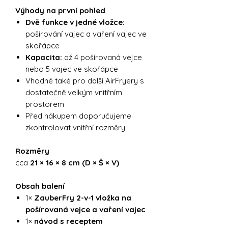
Výhody na první pohled
Dvě funkce v jedné vložce:
pošírování vajec a vaření vajec ve
skořápce
Kapacita:
až 4 pošírovaná vejce
nebo 5 vajec ve skořápce
Vhodné také pro další AirFryery s
dostatečně velkým vnitřním
prostorem
Před nákupem doporučujeme
zkontrolovat vnitřní rozměry
Rozměry
cca
21 × 16 × 8 cm (D × Š × V)
Obsah balení
1×
ZauberFry 2-v-1 vložka na
pošírovaná vejce a vaření vajec
1×
návod s receptem