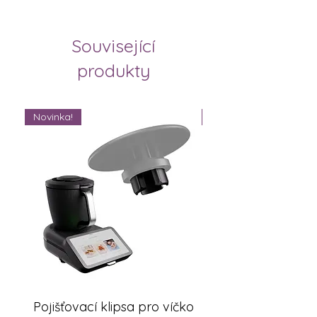
Související
produkty
Novinka!
Novinka!
Pojišťovací klipsa pro víčko
FlexiSteam® Split -