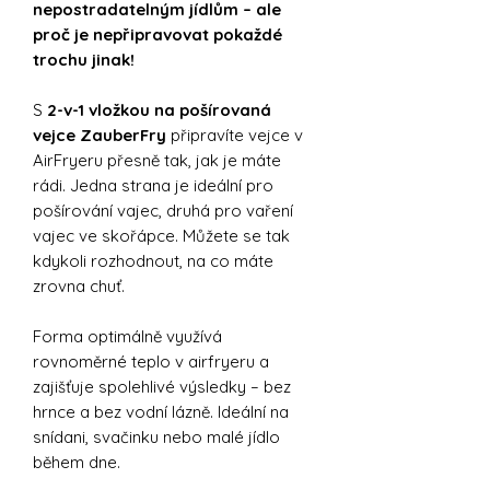
nepostradatelným jídlům – ale
proč je nepřipravovat pokaždé
trochu jinak!
S
2-v-1 vložkou na pošírovaná
vejce ZauberFry
připravíte vejce v
AirFryeru přesně tak, jak je máte
rádi. Jedna strana je ideální pro
pošírování vajec, druhá pro vaření
vajec ve skořápce. Můžete se tak
kdykoli rozhodnout, na co máte
zrovna chuť.
Forma optimálně využívá
rovnoměrné teplo v airfryeru a
zajišťuje spolehlivé výsledky – bez
hrnce a bez vodní lázně. Ideální na
snídani, svačinku nebo malé jídlo
během dne.