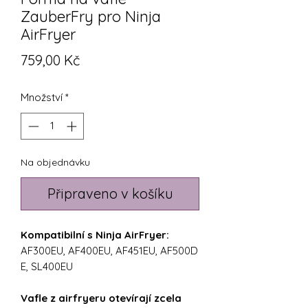
ZauberFry pro Ninja
AirFryer
Cena
759,00 Kč
Množství
*
Na objednávku
Připraveno v košíku
Kompatibilní s Ninja AirFryer:
AF300EU, AF400EU, AF451EU, AF500D
E, SL400EU
Vafle z airfryeru otevírají zcela