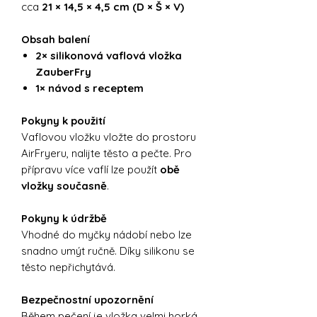
cca
21 × 14,5 × 4,5 cm (D × Š × V)
Obsah balení
2× silikonová vaflová vložka
ZauberFry
1× návod s receptem
Pokyny k použití
Vaflovou vložku vložte do prostoru
AirFryeru, nalijte těsto a pečte. Pro
přípravu více vaflí lze použít
obě
vložky současně
.
Pokyny k údržbě
Vhodné do myčky nádobí nebo lze
snadno umýt ručně. Díky silikonu se
těsto nepřichytává.
Bezpečnostní upozornění
Během pečení je vložka velmi horká.