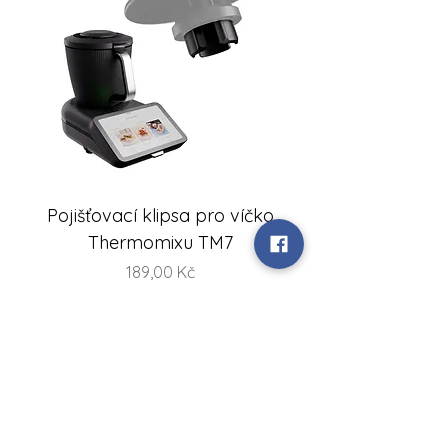
Pojišťovací klipsa pro víčko
FlexiSteam® Split -
Thermomixu TM7
sada misek na V
Cena
189,00 Kč
Vychytaná kuchyň
+420 734 586 116
Zákaznická linka:
IČO:
87826461