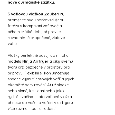
nové gurmánské zážitky.
S
vaflovou vložkou ZauberFry
proměníte svou horkovzdušnou
fritézu v kompaktní vaflovač a
během krátké doby připravíte
rovnoměrně propečené, zlatavé
vafle.
Vložky perfektně pasují do mnoha
modelů
Ninja Airfryer
a díky svému
tvaru drží bezpečně v prostoru pro
přípravu. Flexibilní silikon umožňuje
snadné vyjmutí hotových vaflí a jejich
okamžité servírování. Ať už sladké
nebo slané, k snídani nebo jako
rychlá svačina – tato vaflová vložka
přinese do vašeho vaření v airfryeru
více rozmanitosti a radosti.