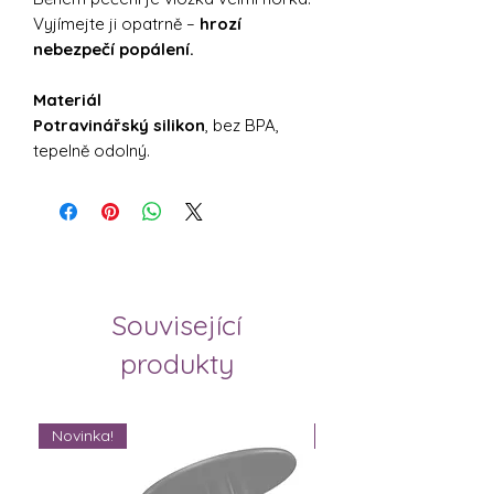
Vyjímejte ji opatrně –
hrozí
nebezpečí popálení.
Materiál
Potravinářský silikon
, bez BPA,
tepelně odolný.
Související
produkty
Novinka!
Novinka!