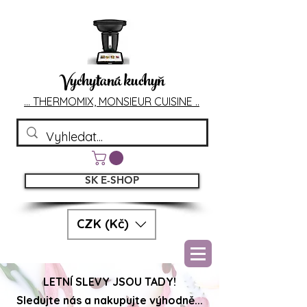
Vychytaná kuchyň
... T
HERMOMIX, MONSIEU
R CUIS
INE ..
SK E-SHOP
CZK (Kč)
LETNÍ SLEVY JSOU TADY!
Sledujte nás a nakupujte výhodně...