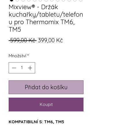
Mixview® - Držák
kuchařky/tabletu/telefon
u pro Thermomix TM6,
TM5
Běžná
Zvýhodněná
 599,00 Kč 
399,00 Kč
cena
cena
Množství
*
Přidat do košíku
Koupit
KOMPATIBILNÍ S: TM6, TM5