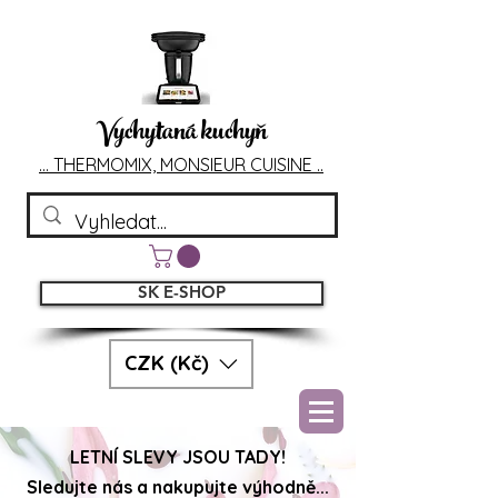
Vychytaná kuchyň
... T
HERMOMIX, MONSIEU
R CUIS
INE ..
SK E-SHOP
CZK (Kč)
LETNÍ SLEVY JSOU TADY!
Sledujte nás a nakupujte výhodně...