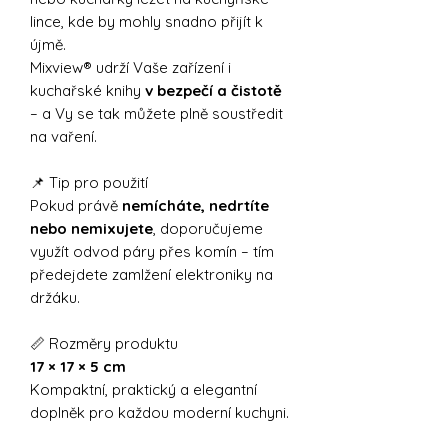
lince, kde by mohly snadno přijít k
újmě.
Mixview® udrží Vaše zařízení i
kuchařské knihy
v bezpečí a čistotě
– a Vy se tak můžete plně soustředit
na vaření.
📌 Tip pro použití
Pokud právě
nemícháte, nedrtíte
nebo nemixujete
, doporučujeme
využít odvod páry přes komín – tím
předejdete zamlžení elektroniky na
držáku.
📏 Rozměry produktu
17 × 17 × 5 cm
Kompaktní, praktický a elegantní
doplněk pro každou moderní kuchyni.