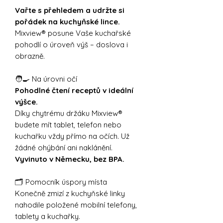
Vařte s přehledem a udržte si
pořádek na kuchyňské lince.
Mixview® posune Vaše kuchařské
pohodlí o úroveň výš – doslova i
obrazně.
🧑‍🍳 Na úrovni očí
Pohodlné čtení receptů v ideální
výšce.
Díky chytrému držáku Mixview®
budete mít tablet, telefon nebo
kuchařku vždy přímo na očích. Už
žádné ohýbání ani naklánění.
Vyvinuto v Německu, bez BPA.
🗂️ Pomocník úspory místa
Konečně zmizí z kuchyňské linky
nahodile položené mobilní telefony,
tablety a kuchařky.