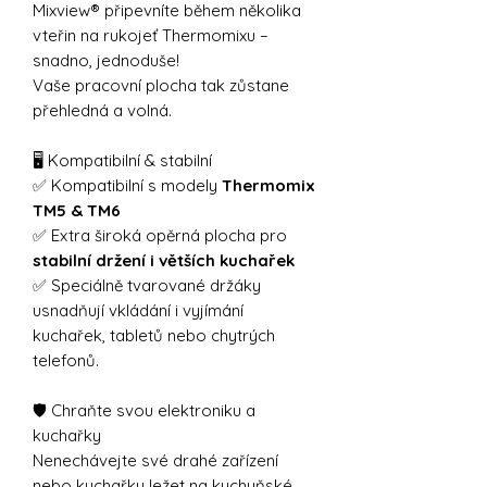
Mixview® připevníte během několika
vteřin na rukojeť Thermomixu –
snadno, jednoduše!
Vaše pracovní plocha tak zůstane
přehledná a volná.
🖥️ Kompatibilní & stabilní
✅ Kompatibilní s modely
Thermomix
TM5 & TM6
✅ Extra široká opěrná plocha pro
stabilní držení i větších kuchařek
✅ Speciálně tvarované držáky
usnadňují vkládání i vyjímání
kuchařek, tabletů nebo chytrých
telefonů.
🛡️ Chraňte svou elektroniku a
kuchařky
Nenechávejte své drahé zařízení
nebo kuchařky ležet na kuchyňské