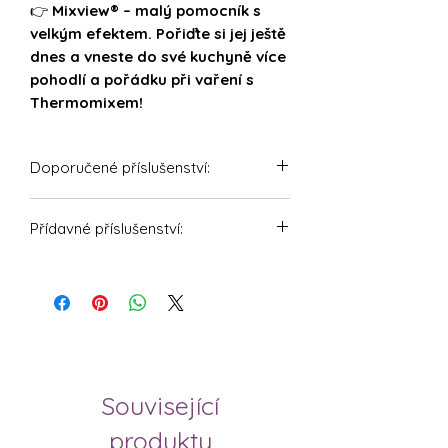
👉
Mixview® – malý pomocník s
velkým efektem. Pořiďte si jej ještě
dnes a vneste do své kuchyně více
pohodlí a pořádku při vaření s
Thermomixem!
Doporučené příslušenství:
Mixtaste® - Komín k odvodu páry
Přídavné příslušenství:
pro Thermomix TM6, TM5
SpiceSlide - Násypka na koření pro
Komín k odvodu páry pro
Thermomix a Monsieur Cuisine
Thermomix a Monsieur Cuisine
Víko mixovací nádoby pro
Komín k odvodu páry Kochfix pro
Thermomix TM6, TM5 pro otevřené
Thermomix a Monsieur Cuisine
vaření
Související
produkty