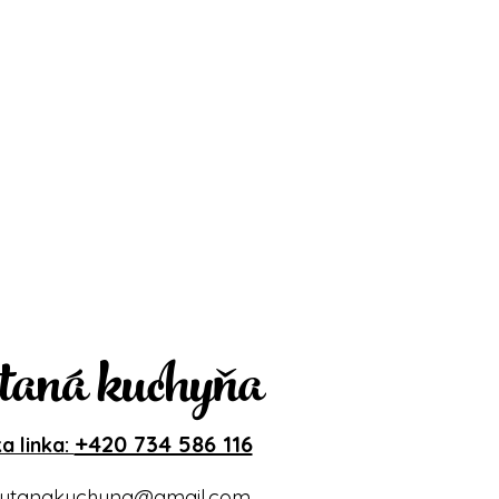
taná kuchyňa
+420 734 586 116
a linka:
ytanakuchyna@gmail.com