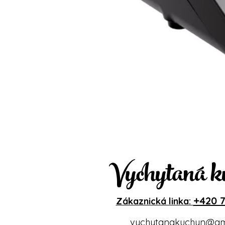
Vychytaná k
+420 7
Zákaznická linka:
vychytanakuchyn@gm