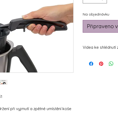
Na objednávku
Připraveno v
Videa ke shlédnutí 
https://youtu.be
31
ržení při vyjmutí a zpětné umístění koše