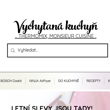
Vychytaná kuchyň
... T
HERMOMIX, MONSIEU
R CUIS
INE ..
BOSCH Cookit
NINJA AirFryer
DO KUCHYNĚ
RECEPTY
K
LETNÍ SLEVY JSOU TADY!