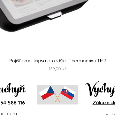
Rychlý náhled
Pojišťovací klipsa pro víčko Thermomixu TM7
Cena
189,00 Kč
uchyň
Vychy
34 586 116
Zákazníck
ail.com
vych