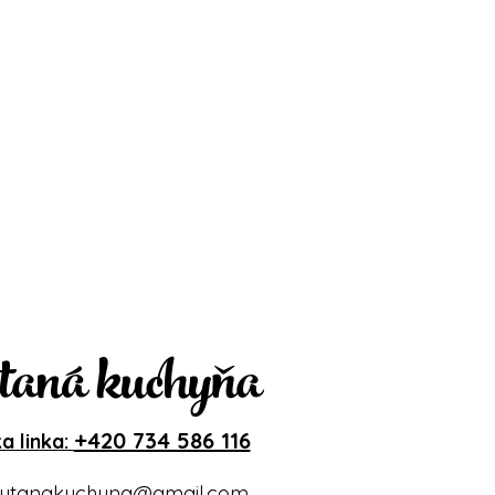
taná kuchyňa
+420 734 586 116
a linka:
ytanakuchyna@gmail.com