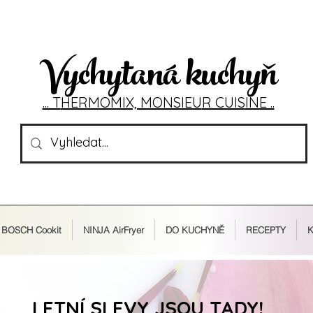
Vychytaná kuchyň
... T
HERMOMIX, MONSIEU
R CUIS
INE ..
BOSCH Cookit
NINJA AirFryer
DO KUCHYNĚ
RECEPTY
K
LETNÍ SLEVY JSOU TADY!