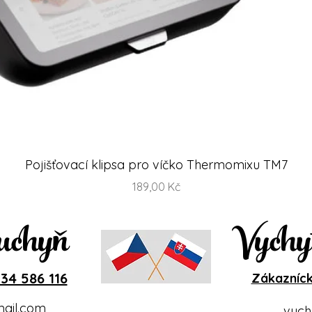
Rychlý náhled
Pojišťovací klipsa pro víčko Thermomixu TM7
Cena
189,00 Kč
uchyň
Vychy
34 586 116
Zákazníck
ail.com
vych