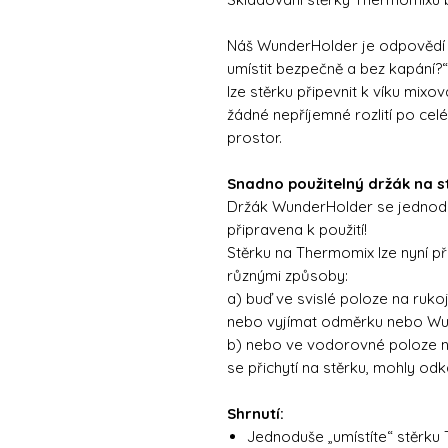
Náš WunderHolder je odpovědí 
umístit bezpečně a bez kapání?
lze stěrku připevnit k víku mi
žádné nepříjemné rozlití po cel
prostor.
Snadno použitelný držák na 
Držák WunderHolder se jednodu
připravena k použití!
Stěrku na Thermomix lze nyní p
různými způsoby:
a) buď ve svislé poloze na rukoj
nebo vyjímat odměrku nebo Wuu
b) nebo ve vodorovné poloze na
se přichytí na stěrku, mohly o
Shrnutí:
Jednoduše „umístíte“ stěrku