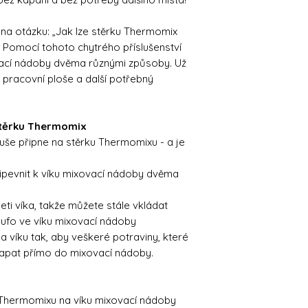
na otázku: „Jak lze stěrku Thermomix
“ Pomocí tohoto chytrého příslušenství
xovací nádoby dvěma různými způsoby. Už
é pracovní ploše a další potřebný
stěrku Thermomix
še připne na stěrku Thermomixu - a je
řipevnit k víku mixovací nádoby dvěma
eti víka, takže můžete stále vkládat
fo ve víku mixovací nádoby
 víku tak, aby veškeré potraviny, které
dkapat přímo do mixovací nádoby.
 Thermomixu na víku mixovací nádoby