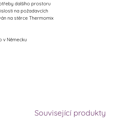
otřeby dalšího prostoru
islosti na požadavcích
ván na stěrce Thermomix
no v Německu
Související produkty