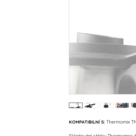
KOMPATIBILNÍ S:
Thermomix TM
Skladování stěrky Thermomixu b