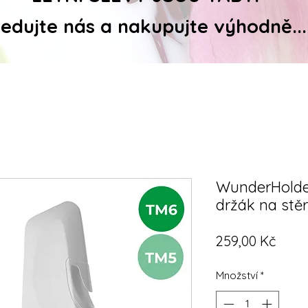
ledujte nás a nakupujte výhodně...
WunderHolder
držák na stěr
Cena
259,00 Kč
Množství
*