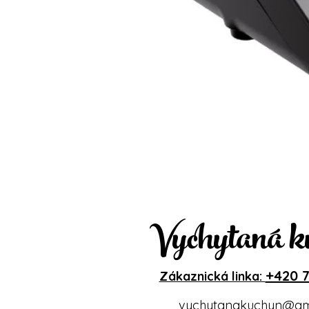
Vychytaná k
+420 7
Zákaznická linka:
vychytanakuchyn@gm