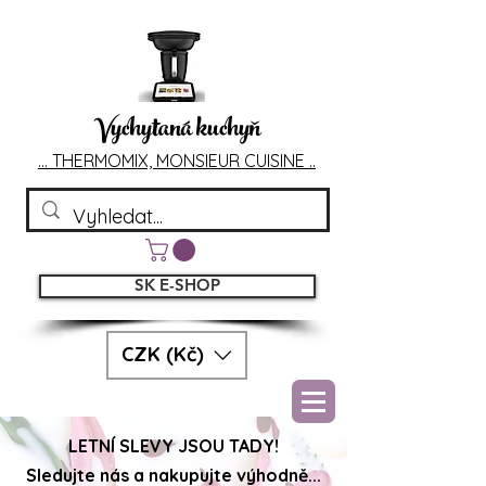
Vychytaná kuchyň
... T
HERMOMIX, MONSIEU
R CUIS
INE ..
SK E-SHOP
CZK (Kč)
LETNÍ SLEVY JSOU TADY!
Sledujte nás a nakupujte výhodně...