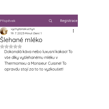
Registrace
Příspěvek
vychytanakuchyn
19. 7. 2023
Minut čtení: 1
Šlehané mléko
Hodnoceno NaN z 5 hvězdiček.
Dokonalá káva nebo luxusní kakao! To 
vše díky vyšlehanému mléku v 
Thermomixu a Monsieur Cuisine! To 
opravdu stojí za to to vyzkoušet!