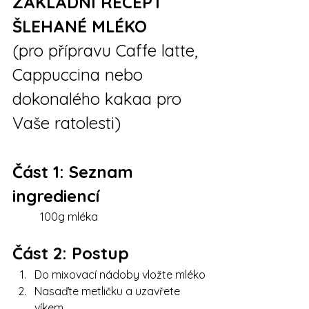
ZÁKLADNÍ RECEPT 
ŠLEHANÉ MLÉKO
(pro přípravu Caffe latte, 
Cappuccina nebo 
dokonalého kakaa pro 
Vaše ratolesti)
Část 1: Seznam 
ingrediencí
	100g mléka
Část 2: Postup
Do mixovací nádoby vložte mléko
Nasaďte metličku a uzavřete 
víkem