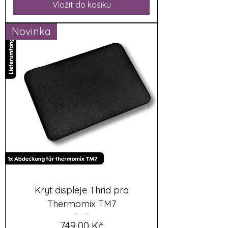
Vložit do košíku
Novinka
Kryt displeje Thrid pro
Thermomix TM7
Cena
749,00 Kč