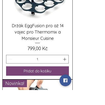
Držák EggFusion pro až 14
vajec pro Thermomix a
Monsieur Cuisine
Cena
799,00 Kč
Přidat do košíku
Novinka!