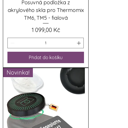
Posuvná podložka z
akrylového skla pro Thermomix
TM6, TM5 - fialová
Cena
1 099,00 Kč
Přidat do košíku
Novinka!