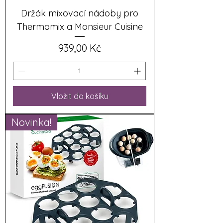
Držák mixovací nádoby pro
Thermomix a Monsieur Cuisine
Cena
939,00 Kč
Vložit do košíku
Novinka!