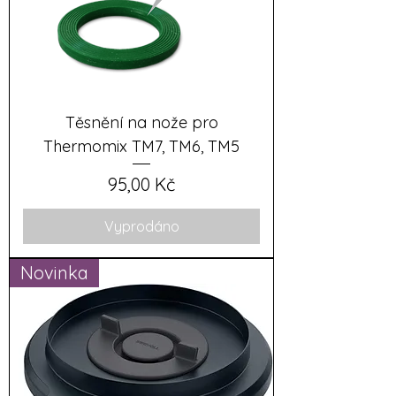
Těsnění na nože pro
Thermomix TM7, TM6, TM5
Cena
95,00 Kč
Vyprodáno
Novinka