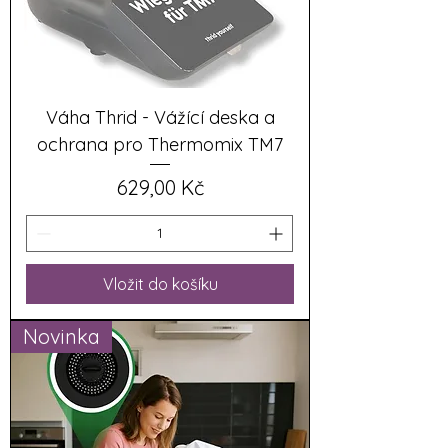
Váha Thrid - Vážící deska a
ochrana pro Thermomix TM7
Cena
629,00 Kč
Vložit do košíku
Novinka