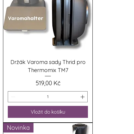
Držák Varoma sady Thrid pro
Thermomix TM7
Cena
519,00 Kč
Vložit do košíku
Novinka