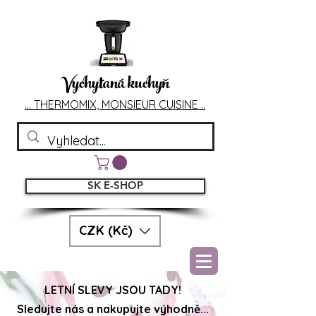
Vychytaná kuchyň
... T
HERMOMIX, MONSIEU
R CUIS
INE ..
SK E-SHOP
CZK (Kč)
LETNÍ SLEVY JSOU TADY!
Sledujte nás a nakupujte výhodně...