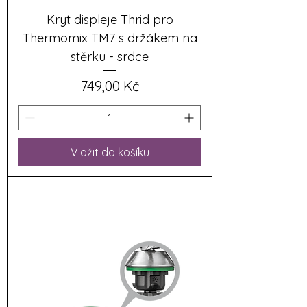
Kryt displeje Thrid pro
Thermomix TM7 s držákem na
stěrku - srdce
Cena
749,00 Kč
Vložit do košíku