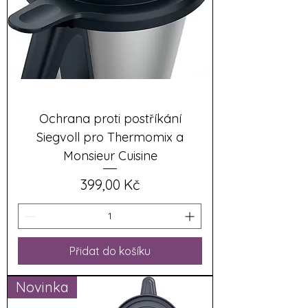
Ochrana proti postříkání
Siegvoll pro Thermomix a
Monsieur Cuisine
Cena
399,00 Kč
Přidat do košíku
Novinka