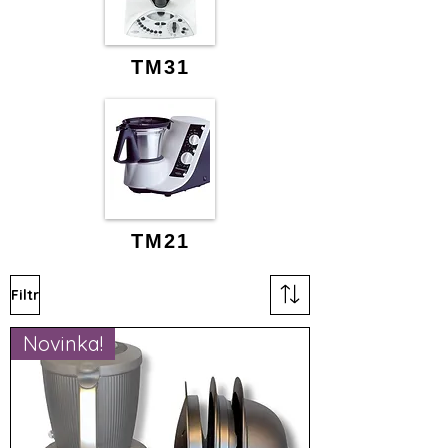
TM31
TM21
Filtr
Novinka!