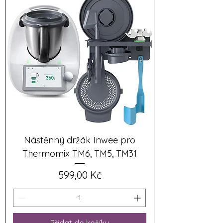
Nástěnný držák Inwee pro
Thermomix TM6, TM5, TM31
Cena
599,00 Kč