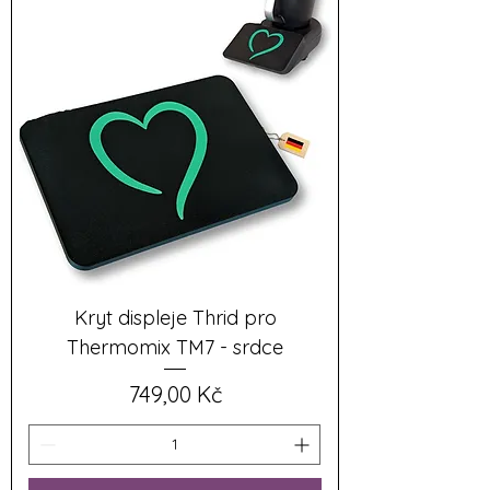
Kryt displeje Thrid pro
Thermomix TM7 - srdce
Cena
749,00 Kč