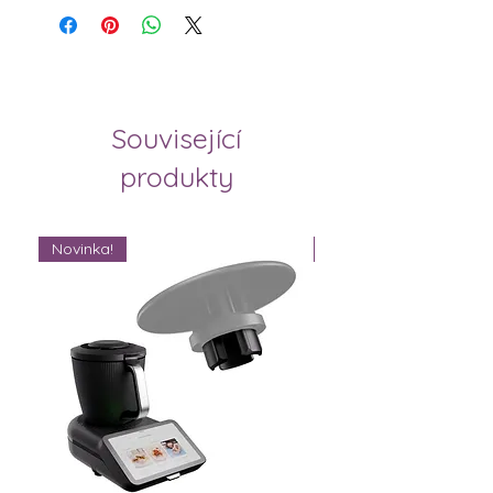
Související
produkty
Novinka!
Novinka!