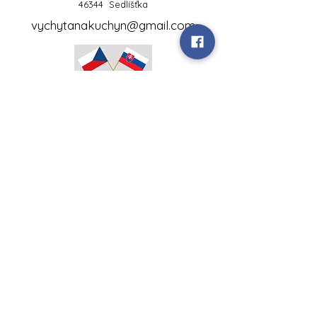
46344 Sedlíšťka
vychytanakuchyn@gmail.com
Vychytaná kuchyňa
+420 734 586 116
Zákaznícka linka:
www.vychytanakuchyna.sk
Betliarska 22,
85107 Bratislava-Petržalka