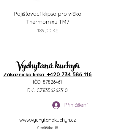
Pojišťovací klipsa pro víčko
FlexiSteam® Split -
Thermomixu TM7
sada misek na V
Cena
189,00 Kč
Vychytaná kuchyň
+420 734 586 116
Zákaznická linka:
IČO:
87826461
DIČ: CZ8356262310
Přihlášení
www.vychytanakuchyn.cz
Sedlíšťka 18