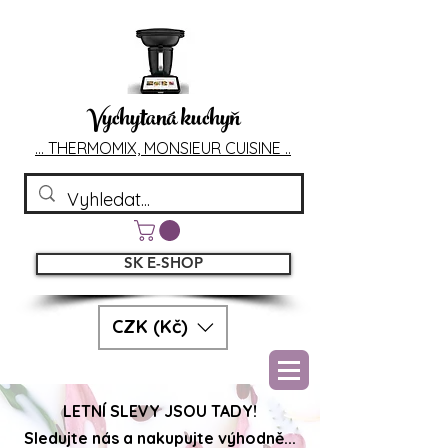
Vychytaná kuchyň
... T
HERMOMIX, MONSIEU
R CUIS
INE ..
SK E-SHOP
CZK (Kč)
LETNÍ SLEVY JSOU TADY!
Sledujte nás a nakupujte výhodně...