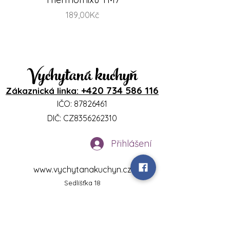
Price
189,00Kč
Vychytaná kuchyň
+420 734 586 116
Zákaznická linka:
IČO:
87826461
DIČ: CZ8356262310
Přihlášení
www.vychytanakuchyn.cz
Sedlíšťka 18
46344 Sedlíšťka
vychytanakuchyn@gmail.com