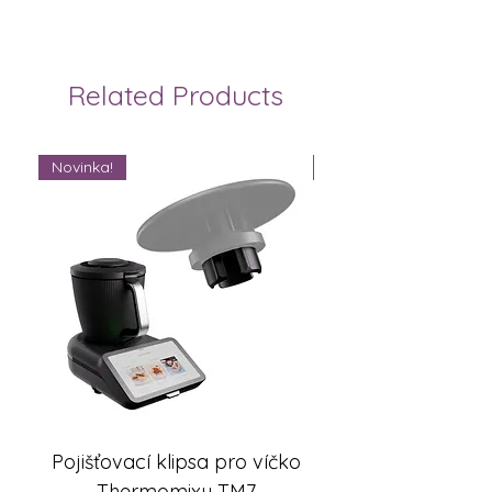
Related Products
Novinka!
Novinka!
Pojišťovací klipsa pro víčko
FlexiSteam® Split -
Thermomixu TM7
sada misek na V