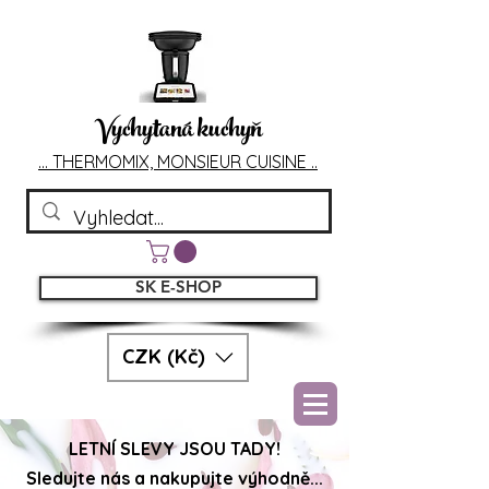
Vychytaná kuchyň
... T
HERMOMIX, MONSIEU
R CUIS
INE ..
SK E-SHOP
CZK (Kč)
LETNÍ SLEVY JSOU TADY!
Sledujte nás a nakupujte výhodně...