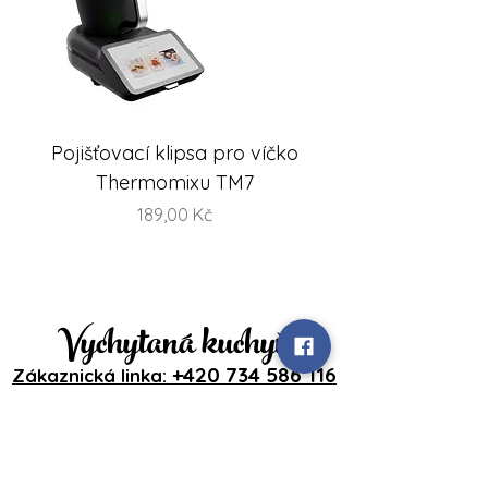
Pojišťovací klipsa pro víčko
FlexiSteam® Split -
Thermomixu TM7
sada misek na V
Cena
189,00 Kč
Vychytaná kuchyň
+420 734 586 116
Zákaznická linka:
IČO:
87826461
DIČ: CZ8356262310
Přihlášení