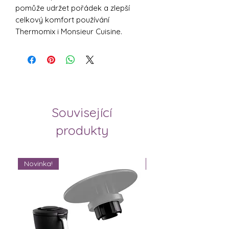
pomůže udržet pořádek a zlepší
celkový komfort používání
Thermomix i Monsieur Cuisine.
Související
produkty
Novinka!
Novinka!