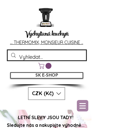
Vychytaná kuchyň
... T
HERMOMIX, MONSIEU
R CUIS
INE ..
SK E-SHOP
CZK (Kč)
LETNÍ SLEVY JSOU TADY!
Sledujte nás a nakupujte výhodně...