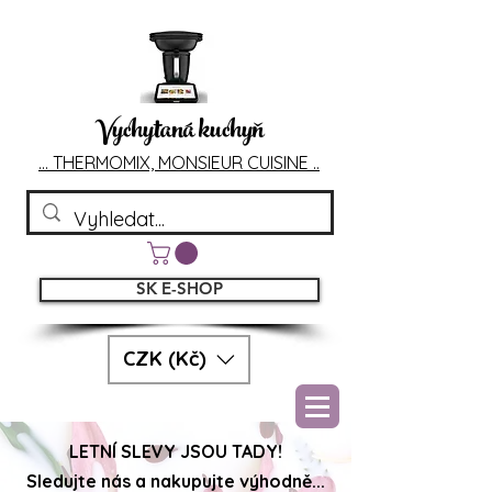
Vychytaná kuchyň
... T
HERMOMIX, MONSIEU
R CUIS
INE ..
SK E-SHOP
CZK (Kč)
LETNÍ SLEVY JSOU TADY!
Sledujte nás a nakupujte výhodně...