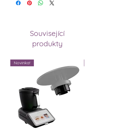
Související
produkty
Novinka!
Novinka!