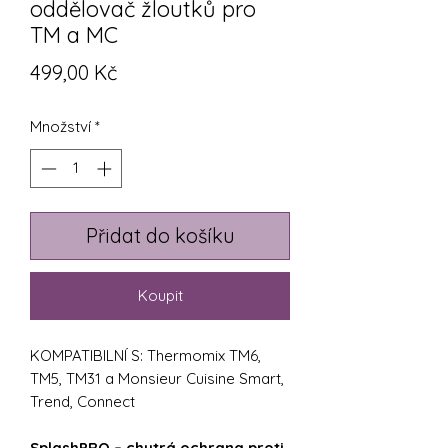
oddělovač žloutků pro
TM a MC
Cena
499,00 Kč
Množství
*
Přidat do košíku
Koupit
KOMPATIBILNÍ S: Thermomix TM6,
TM5, TM31 a Monsieur Cuisine Smart,
Trend, Connect
SplashPRO – chytrá ochrana proti