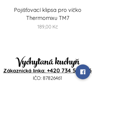
Pojišťovací klipsa pro víčko
FlexiSteam® Split -
Thermomixu TM7
sada misek na V
Cena
189,00 Kč
Vychytaná kuchyň
+420 734 586 116
Zákaznická linka:
IČO:
87826461
DIČ: CZ8356262310
Přihlášení
www.vychytanakuchyn.cz
Sedlíšťka 18
46344 Sedlíšťka