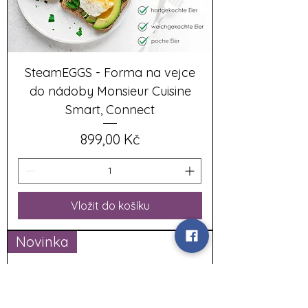
SteamEGGS - Forma na vejce
do nádoby Monsieur Cuisine
Smart, Connect
Cena
899,00 Kč
Vložit do košíku
Novinka