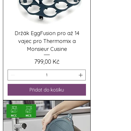
Držák EggFusion pro až 14
vajec pro Thermomix a
Monsieur Cuisine
Cena
799,00 Kč
Přidat do košíku