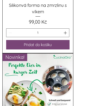
Silikonvá forma na zmrzlinu s
víkem
Cena
99,00 Kč
Přidat do košíku
Novinka!