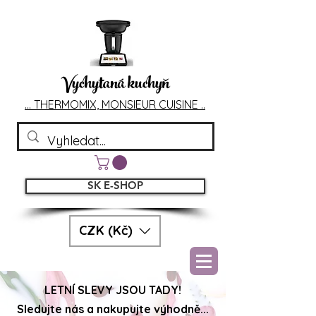
Vychytaná kuchyň
... T
HERMOMIX, MONSIEU
R CUIS
INE ..
SK E-SHOP
CZK (Kč)
LETNÍ SLEVY JSOU TADY!
Sledujte nás a nakupujte výhodně...