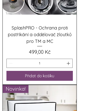
SplashPRO - Ochrana proti
postříkání a oddělovač žloutků
pro TM a MC
Cena
499,00 Kč
Přidat do košíku
Novinka!