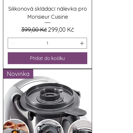
Silikonová skládací nálevka pro
Monsieur Cuisine
Běžná cena
Zvýhodněná cena
399,00 Kč
299,00 Kč
Přidat do košíku
Novinka