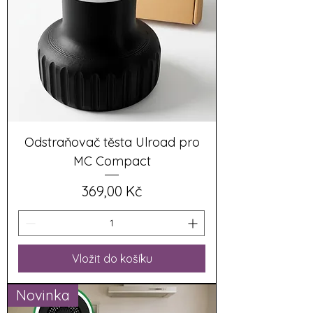
Odstraňovač těsta Ulroad pro
MC Compact
Cena
369,00 Kč
Vložit do košíku
Novinka