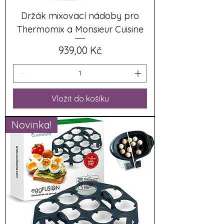
Držák mixovací nádoby pro
Thermomix a Monsieur Cuisine
Cena
939,00 Kč
Vložit do košíku
Novinka!