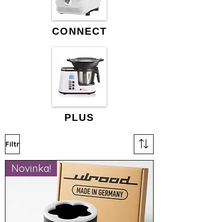
CONNECT
PL
US
Filtr
Novinka!