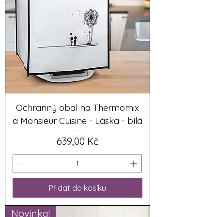
Ochranný obal na Thermomix
a Monsieur Cuisine - Láska - bílá
Cena
639,00 Kč
Přidat do košíku
Novinka!