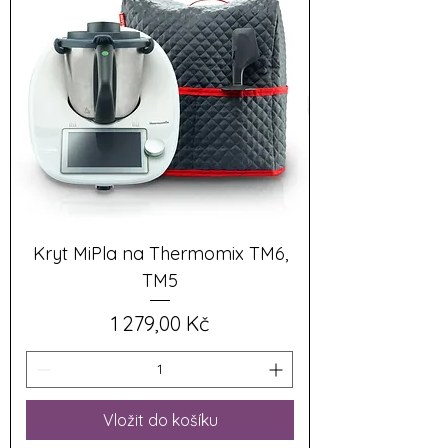
Kryt MiPla na Thermomix TM6,
TM5
Cena
1 279,00 Kč
Vložit do košíku