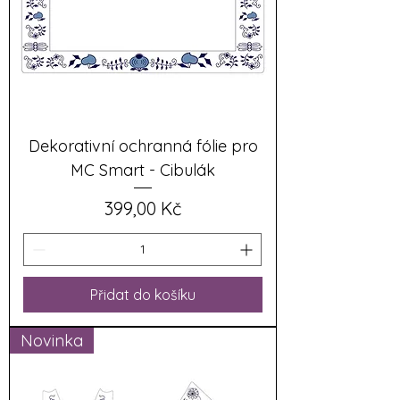
Dekorativní ochranná fólie pro
MC Smart - Cibulák
Cena
399,00 Kč
Přidat do košíku
Novinka