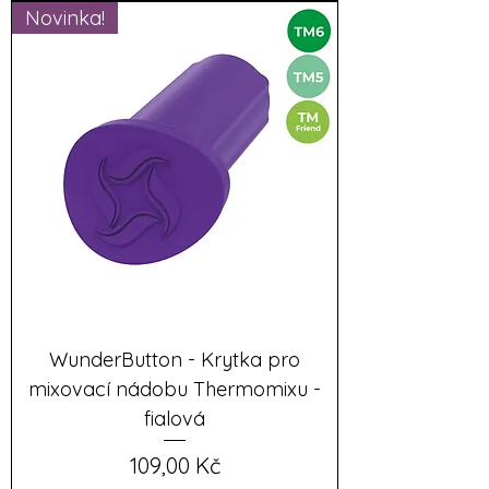
Novinka!
WunderButton - Krytka pro
mixovací nádobu Thermomixu -
fialová
Cena
109,00 Kč