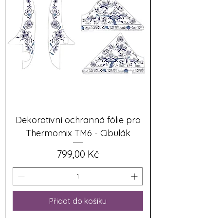
Dekorativní ochranná fólie pro
Thermomix TM6 - Cibulák
Cena
799,00 Kč
Přidat do košíku