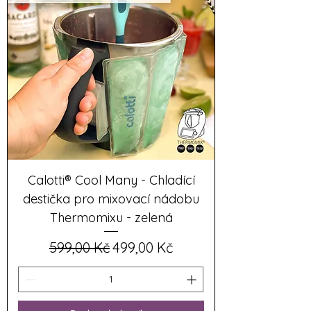
Calotti® Cool Many - Chladící
destička pro mixovací nádobu
Thermomixu - zelená
Běžná cena
Zvýhodněná cena
599,00 Kč
499,00 Kč