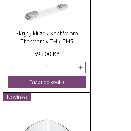
Skrytý kluzák Kochfix pro
Thermomix TM6, TM5
Cena
399,00 Kč
Přidat do košíku
Novinka