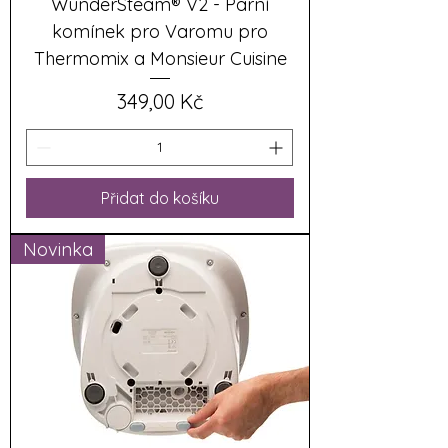
WunderSteam® V2 - Parní
komínek pro Varomu pro
Thermomix a Monsieur Cuisine
Cena
349,00 Kč
Přidat do košíku
Novinka