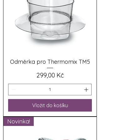
Odměrka pro Thermomix TM5
Cena
299,00 Kč
Vložit do košíku
Novinka!