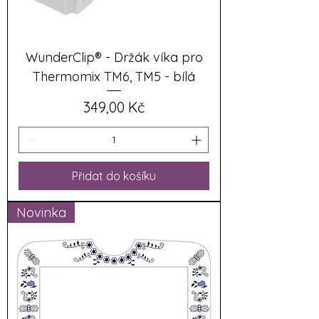
WunderClip® - Držák víka pro
Thermomix TM6, TM5 - bílá
Cena
349,00 Kč
Přidat do košíku
Novinka