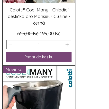
Calotti® Cool Many - Chladící
destička pro Monsieur Cuisine -
černá
Běžná cena
Zvýhodněná cena
659,00 Kč
499,00 Kč
Přidat do košíku
Novinka!