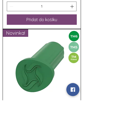
Přidat do košíku
Novinka!
WunderButton - Krytka pro