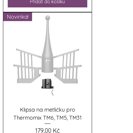
Přidat do košíku
Novinka!
Klipsa na metličku pro
Thermomix TM6, TM5, TM31
Cena
179,00 Kč