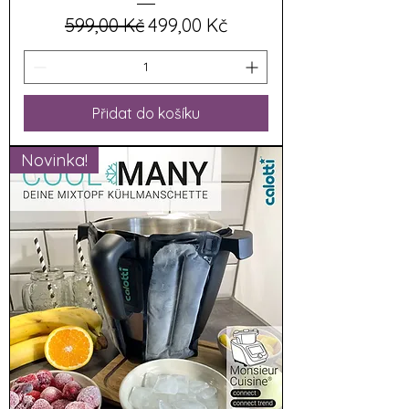
Běžná cena
Zvýhodněná cena
599,00 Kč
499,00 Kč
Přidat do košíku
Novinka!