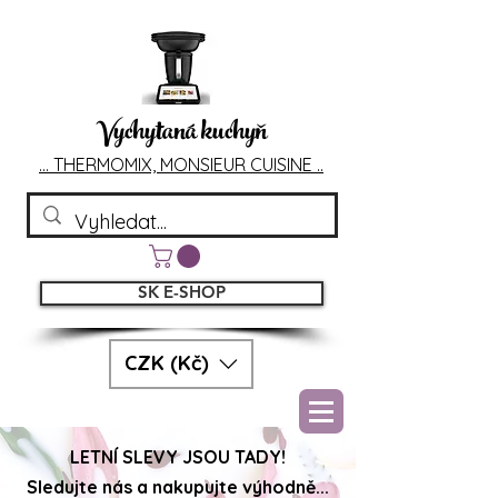
Vychytaná kuchyň
... T
HERMOMIX, MONSIEU
R CUIS
INE ..
SK E-SHOP
CZK (Kč)
LETNÍ SLEVY JSOU TADY!
Sledujte nás a nakupujte výhodně...