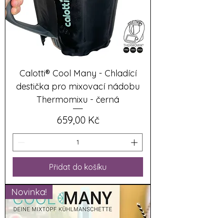
Calotti® Cool Many - Chladící
destička pro mixovací nádobu
Thermomixu - černá
Cena
659,00 Kč
Přidat do košíku
Novinka!