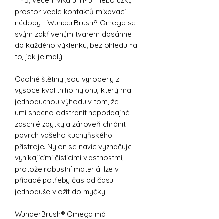
TM5, vedení víka u TM31 nebo úzký
prostor vedle kontaktů mixovací
nádoby - WunderBrush® Omega se
svým zakřiveným tvarem dosáhne
do každého výklenku, bez ohledu na
to, jak je malý.
Odolné štětiny jsou vyrobeny z
vysoce kvalitního nylonu, který má
jednoduchou výhodu v tom, že
umí snadno odstranit nepoddajné
zaschlé zbytky a zároveň chránit
povrch vašeho kuchyňského
přístroje. Nylon se navíc vyznačuje
vynikajícími čisticími vlastnostmi,
protože robustní materiál lze v
případě potřeby čas od času
jednoduše vložit do myčky.
WunderBrush® Omega má