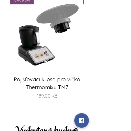
Novinka!
Novinka!
Pojišťovací klipsa pro víčko
FlexiSteam® Split -
Thermomixu TM7
sada misek na V
Cena
189,00 Kč