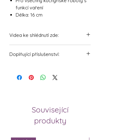
Pro všechny kuchyňské roboty s
funkcí vaření
Délka: 16 cm
Videa ke shlédnutí zde:
https://youtu.be/dTZNa9qhB4o
Doplňující příslušenství:
WunderBrush® - Čisticí kartáček na
mixovací mísu a nůž
Čistící kartáč pro mixovací nádobu
Thermomixu a Monsieur Cuisine
Související
produkty