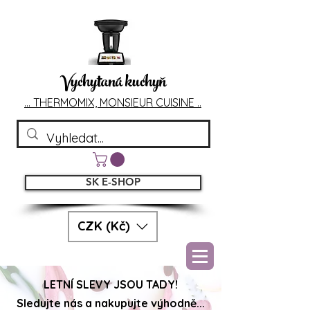
Vychytaná kuchyň
... T
HERMOMIX, MONSIEU
R CUIS
INE ..
SK E-SHOP
CZK (Kč)
LETNÍ SLEVY JSOU TADY!
Sledujte nás a nakupujte výhodně...